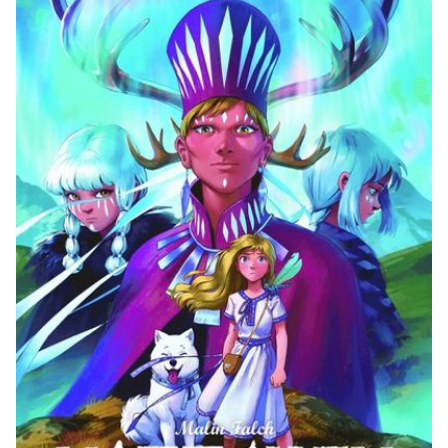
Ubmejesámiengiälla (Umesamiska)
Kaale (Romska)
Arli (Romska)
Resanderomani (Romska)
Kelderash (Romska)
Lovari (Romska)