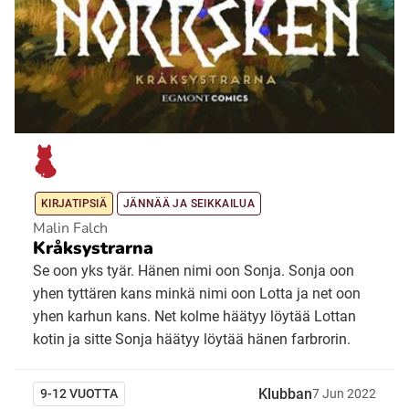
KIRJATIPSIÄ
JÄNNÄÄ JA SEIKKAILUA
Malin Falch
Kråksystrarna
Se oon yks tyär. Hänen nimi oon Sonja. Sonja oon
yhen tyttären kans minkä nimi oon Lotta ja net oon
yhen karhun kans. Net kolme häätyy löytää Lottan
kotin ja sitte Sonja häätyy löytää hänen farbrorin.
Klubban
9-12 VUOTTA
7
Jun
2022