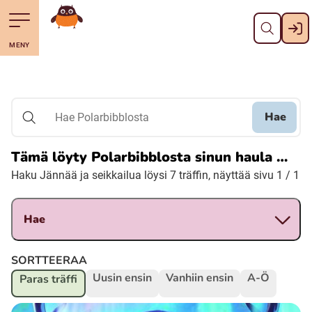
Pane kiini
Till navigering av sidans innehåll
Till övergripande innehåll för webbplatsen
Mene starttisivule
MENY
Svenska
Suomi (Finska)
Hae
Hae Polarbibblosta
Meänkieli
Tämä löyty Polarbibblosta sinun haula …
Haku Jännää ja seikkailua löysi 7 träffin, näyttää sivu 1 / 1
Julevsámegiella (Lulesamiska)
Hae
Åarjelsaemiengïele (Sydsamiska)
SORTTEERAA
Davvisámegiella (Nordsamiska)
Uusin ensin
Vanhiin ensin
A-Ö
Paras träffi
Bidumsámegiella (Pitesamiska)