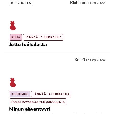
Klubban
6-9 VUOTTA
27
Des
2022
KIRJA
JÄNNÄÄ JA SEIKKAILUA
Juttu haikalasta
KelliO
16
Sep
2024
KERTOMUS
JÄNNÄÄ JA SEIKKAILUA
PÖLÄTTÄVVÄÄ JA YLILUONOLLISTA
Minun ääventyyri