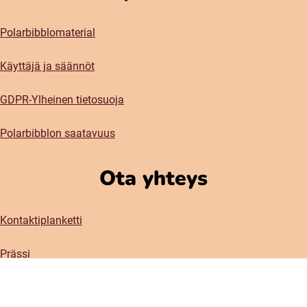
Polarbibblomaterial
Käyttäjä ja säännöt
GDPR-Ylheinen tietosuoja
Polarbibblon saatavuus
Ota yhteys
Kontaktiplanketti
Prässi
Sosiaaliset meetiat