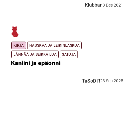
Klubban
3
Des
2021
KIRJA
HAUSKAA JA LEIKINLASKUA
JÄNNÄÄ JA SEIKKAILUA
SATUJA
Kaniini ja epäonni
TaSoD R
23
Sep
2025