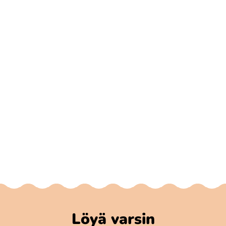
Löyä varsin