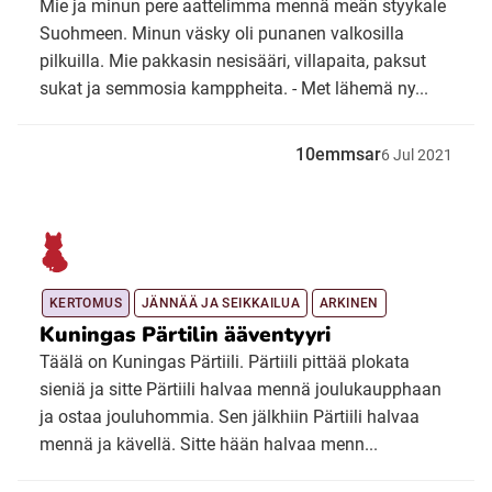
Mie ja minun pere aattelimma mennä meän styykale
Suohmeen. Minun väsky oli punanen valkosilla
pilkuilla. Mie pakkasin nesisääri, villapaita, paksut
sukat ja semmosia kamppheita. - Met lähemä ny...
10emmsar
6
Jul
2021
KERTOMUS
JÄNNÄÄ JA SEIKKAILUA
ARKINEN
Kuningas Pärtilin ääventyyri
Täälä on Kuningas Pärtiili. Pärtiili pittää plokata
sieniä ja sitte Pärtiili halvaa mennä joulukaupphaan
ja ostaa jouluhommia. Sen jälkhiin Pärtiili halvaa
mennä ja kävellä. Sitte hään halvaa menn...