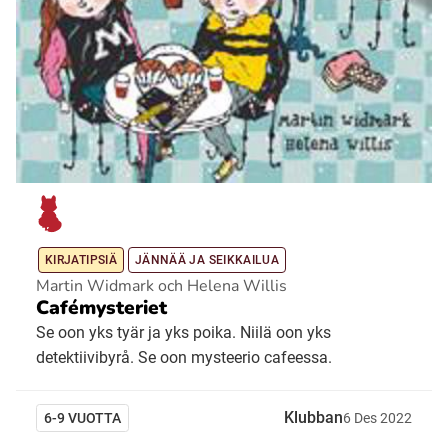
KIRJATIPSIÄ
JÄNNÄÄ JA SEIKKAILUA
Martin Widmark och Helena Willis
Cafémysteriet
Se oon yks tyär ja yks poika. Niilä oon yks
detektiivibyrå. Se oon mysteerio cafeessa.
Klubban
6-9 VUOTTA
6
Des
2022