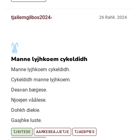
tjallemgilbos2024
26 Rahk. 2024
Manne lyjhkoem cykeldidh
Manne lyjhkoem cykeldidh.
Cykeldidh manne lyjhkoem.
Deavan bæjjese.
Njoejen våålese.
Dohkh diekie.
Gaajhke luste.
TJIHTESE
AARKEBEAJJETJE
TJAEBPIES