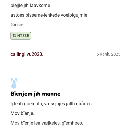
biejjie jïh laavkome
astoes bisseme-iehkede voelpigujmie
Giesie
TJIHTESE
callingilvu2023
6 Rahk. 2023
Bïenjem jïh manne
Ij leah goerehth, væssjojes jallh dåårres.
Mov bïenje.
Mov bïenje lea væjkeles, gïemhpes.