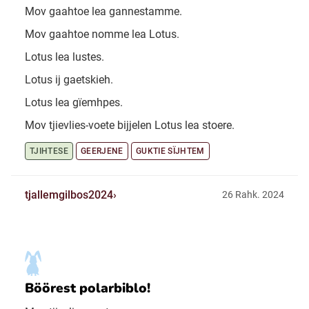
Mov gaahtoe lea gannestamme.
Mov gaahtoe nomme lea Lotus.
Lotus lea lustes.
Lotus ij gaetskieh.
Lotus lea gïemhpes.
Mov tjievlies-voete bijjelen Lotus lea stoere.
TJIHTESE
GEERJENE
GUKTIE SÏJHTEM
tjallemgilbos2024
26 Rahk. 2024
Böörest polarbiblo!