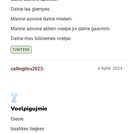
Datne lea gïempes.
Manne aavone datne mïelem.
Manne aavone aktem voelpe jis datne gaavnim.
Datne mov bööremes voelpe.
TJIHTESE
callingilvu2023
6 Rahk. 2023
Voelpigujmie
Giesie
baahkes lïegkes