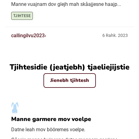
Manne vuajnam dov gïejh mah skåajjesne haajp...
TJIHTESE
callingilvu2023
6 Rahk. 2023
Tjihtesidie (jeatjebh) tjaeliejijstie
Jienebh tjihtesh
Manne garmere mov voelpe
Datne leah mov bööremes voelpe.