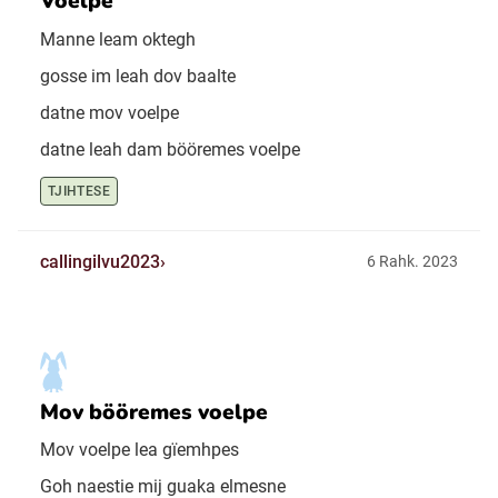
Voelpe
Manne leam oktegh
gosse im leah dov baalte
datne mov voelpe
datne leah dam bööremes voelpe
TJIHTESE
callingilvu2023
6 Rahk. 2023
Mov bööremes voelpe
Mov voelpe lea gïemhpes
Goh naestie mij guaka elmesne