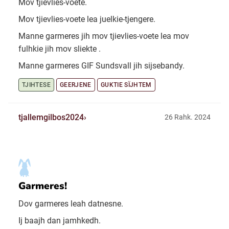
Mov tjievlies-voete.
Mov tjievlies-voete lea juelkie-tjengere.
Manne garmeres jih mov tjievlies-voete lea mov
fulhkie jih mov sliekte .
Manne garmeres GIF Sundsvall jih sijsebandy.
TJIHTESE
GEERJENE
GUKTIE SÏJHTEM
tjallemgilbos2024
26 Rahk. 2024
Garmeres!
Dov garmeres leah datnesne.
Ij baajh dan jamhkedh.