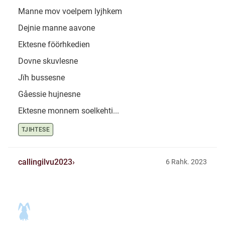
Manne mov voelpem lyjhkem
Dejnie manne aavone
Ektesne föörhkedien
Dovne skuvlesne
Jïh bussesne
Gåessie hujnesne
Ektesne monnem soelkehti...
TJIHTESE
callingilvu2023
6 Rahk. 2023