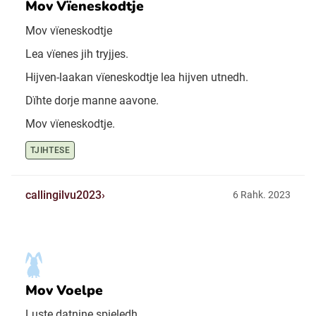
Mov Vïeneskodtje
Mov vïeneskodtje
Lea vïenes jih tryjjes.
Hijven-laakan vïeneskodtje lea hijven utnedh.
Dïhte dorje manne aavone.
Mov vïeneskodtje.
TJIHTESE
callingilvu2023
6 Rahk. 2023
Mov Voelpe
Luste datnine spieledh.