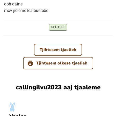
goh datne
mov jieleme lea buerebe
Ubmejesámiengiälla (Umesamiska)
TJIHTESE
Kaale (Romska)
Arli (Romska)
Tjihtesem tjaelieh
Resanderomani (Romska)
Tjihtesem olkese tjaelieh
Kelderash (Romska)
callingilvu2023 aaj tjaaleme
Lovari (Romska)