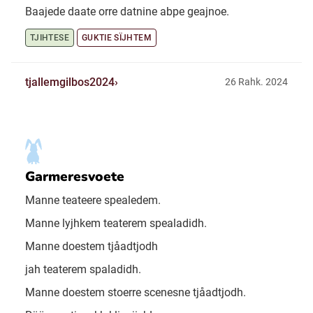
Baajede daate orre datnine abpe geajnoe.
TJIHTESE
GUKTIE SÏJHTEM
tjallemgilbos2024
26 Rahk. 2024
Garmeresvoete
Manne teateere spealedem.
Manne lyjhkem teaterem spealadidh.
Manne doestem tjåadtjodh
jah teaterem spaladidh.
Manne doestem stoerre scenesne tjåadtjodh.