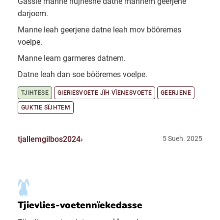
Gåssie manne hujnesne datne mannem geerjene
darjoem.
Manne leah geerjene datne leah mov bööremes
voelpe.
Manne leam garmeres datnem.
Datne leah dan soe bööremes voelpe.
TJIHTESE
GIERIESVOETE JÏH VÏENESVOETE
GEERJENE
GUKTIE SÏJHTEM
tjallemgilbos2024
5 Sueh. 2025
Tjievlies-voetennïekedasse