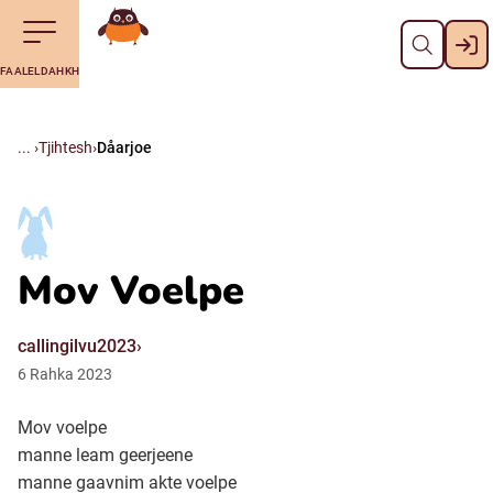
Dahph
Till navigering av sidans innehåll
Till övergripande innehåll för webbplatsen
Aalkoebealan
FAALELDAHKH
Svenska
Suomi (Finska)
Tjihtesh
Dåarjoe
Meänkieli
Mov Voelpe
Julevsámegiella (Lulesamiska)
callingilvu2023
Åarjelsaemiengïele (Sydsamiska)
6
Rahka
2023
Davvisámegiella (Nordsamiska)
Mov voelpe
manne leam geerjeene
manne gaavnim akte voelpe
Bidumsámegiella (Pitesamiska)