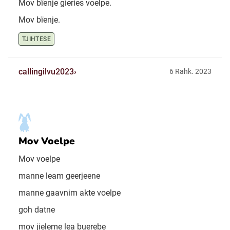
Mov bïenje gieries voelpe.
Mov bïenje.
TJIHTESE
callingilvu2023
6 Rahk. 2023
Mov Voelpe
Mov voelpe
manne leam geerjeene
manne gaavnim akte voelpe
goh datne
mov jieleme lea buerebe