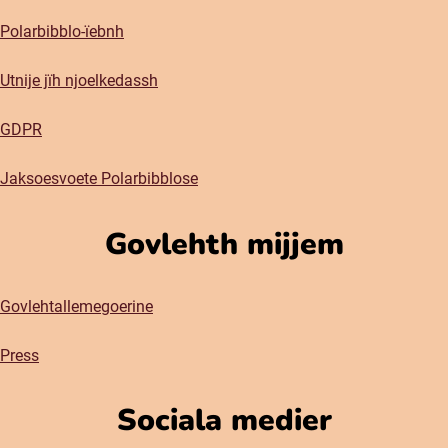
Polarbibblo-ïebnh
Utnije jïh njoelkedassh
GDPR
Jaksoesvoete Polarbibblose
Govlehth mijjem
Govlehtallemegoerine
Press
Sociala medier