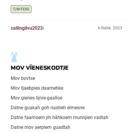
TJIHTESE
callingilvu2023
6 Rahk. 2023
MOV VÏENESKODTJE
Mov bovtse
Mov tjaebpies daamehke
Mov gieries lijnie-gaalloe
Datne guakah goh nastieh elmesne
Datne faamoem jih håhkoem munnjien vadtah
Datne mov aerpiem guadtah