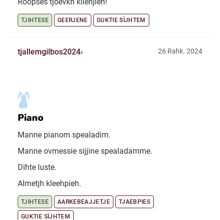
Rööpses tjoevkh klienjieh!
TJIHTESE
GEERJENE
GUKTIE SÏJHTEM
tjallemgilbos2024
26 Rahk. 2024
Piano
Manne pianom spealadim.
Manne ovmessie sijjine spealadamme.
Dïhte luste.
Almetjh kleehpieh.
TJIHTESE
AARKEBEAJJETJE
TJAEBPIES
GUKTIE SÏJHTEM