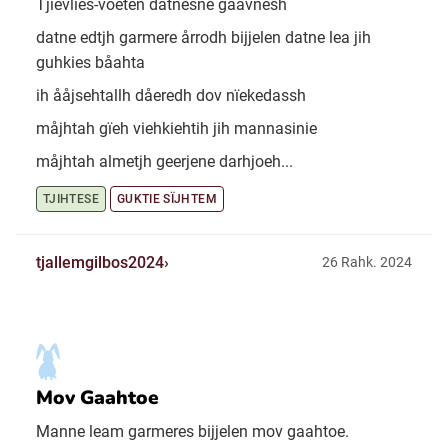
Tjievlies-voeten datnesne gååvnesh
datne edtjh garmere årrodh bijjelen datne lea jih
guhkies båahta
ih ååjsehtallh dåeredh dov nïekedassh
måjhtah gïeh viehkiehtih jih mannasinie
måjhtah almetjh geerjene darhjoeh...
TJIHTESE
GUKTIE SÏJHTEM
tjallemgilbos2024
26 Rahk. 2024
Mov Gaahtoe
Manne leam garmeres bijjelen mov gaahtoe.