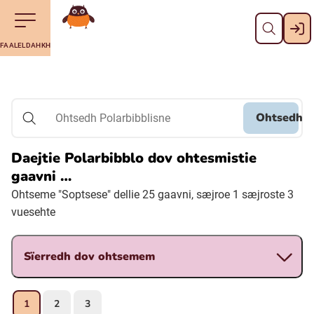
Dahph
Till navigering av sidans innehåll
Till övergripande innehåll för webbplatsen
Aalkoebealan
FAALELDAHKH
Svenska
Suomi (Finska)
Ohtsedh
Ohtsedh Polarbibblisne
Meänkieli
Daejtie Polarbibblo dov ohtesmistie
gaavni …
Julevsámegiella (Lulesamiska)
Ohtseme "Soptsese" dellie 25 gaavni, sæjroe 1 sæjroste 3
vuesehte
Åarjelsaemiengïele (Sydsamiska)
Sïerredh dov ohtsemem
Davvisámegiella (Nordsamiska)
1
2
3
Bidumsámegiella (Pitesamiska)