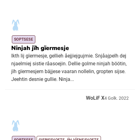
SOPTSESE
Ninjah jïh gïermesje
Ikth lij gïermesje, gellieh åejjiejgujmie. Snjåajpelh dej
njaelmiej sistie råasoejin. Dellie golme ninjah böötin,
jïh gïermesjem bäjjese vaaran nollelin, gropten sijse.
Jeehtin desnie gullie. Ninja...
WoLiF X
4
Golk.
2022