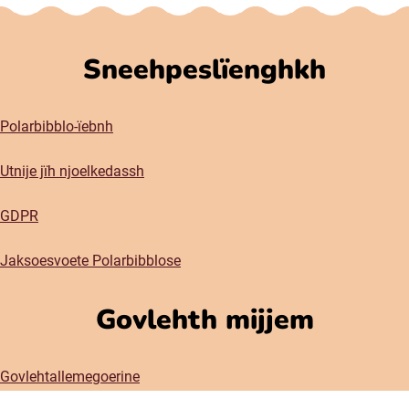
Sneehpeslïenghkh
Polarbibblo-ïebnh
Utnije jïh njoelkedassh
GDPR
Jaksoesvoete Polarbibblose
Govlehth mijjem
Govlehtallemegoerine