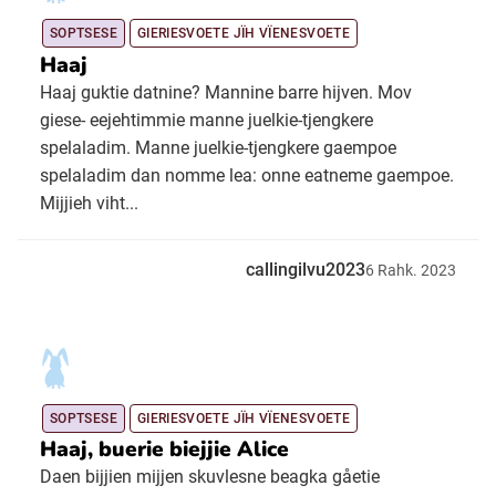
SOPTSESE
GIERIESVOETE JÏH VÏENESVOETE
Haaj
Haaj guktie datnine? Mannine barre hijven. Mov
giese- eejehtimmie manne juelkie-tjengkere
spelaladim. Manne juelkie-tjengkere gaempoe
spelaladim dan nomme lea: onne eatneme gaempoe.
Mijjieh viht...
callingilvu2023
6
Rahk.
2023
SOPTSESE
GIERIESVOETE JÏH VÏENESVOETE
Haaj, buerie biejjie Alice
Daen bijjien mijjen skuvlesne beagka gåetie