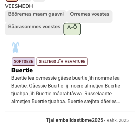
VEESMEDH
Bööremes maam gaavni
Orremes voestes
Ubmejesámiengiälla (Umesamiska)
Båarasommes voestes
A-Ö
Kaale (Romska)
Arli (Romska)
SOPTSESE
GIELTEGS JÏH HEAMTURE
Buertie
Resanderomani (Romska)
Buertie lea ovmessie gåese buertie jïh nomme lea
Buertie. Gåessie Buertie lij moere almetjen Buertie
tjuahpa jïh Buertie måarahtåvva. Russelaante
Kelderash (Romska)
almetjen Buertie tjuahpa. Buertie sæjhta dåeries...
Lovari (Romska)
Tjallemballdastibme2025
7
Rahk.
2025