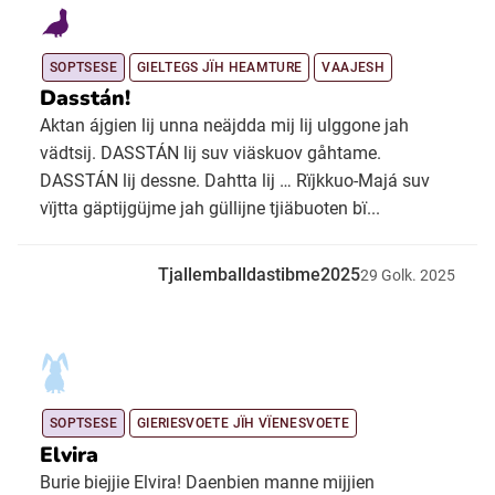
SOPTSESE
GIELTEGS JÏH HEAMTURE
VAAJESH
Dasstán!
Aktan ájgien lij unna neäjdda mij lij ulggone jah
vädtsij. DASSTÁN lij suv viäskuov gåhtame.
DASSTÁN lij dessne. Dahtta lij … Rïjkkuo-Majá suv
vïjtta gäptijgüjme jah güllijne tjiäbuoten bï...
Tjallemballdastibme2025
29
Golk.
2025
SOPTSESE
GIERIESVOETE JÏH VÏENESVOETE
Elvira
Burie biejjie Elvira! Daenbien manne mijjien