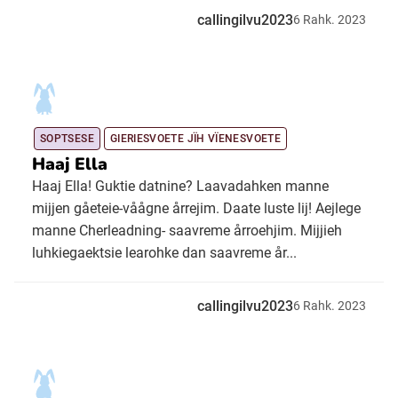
callingilvu2023
6
Rahk.
2023
SOPTSESE
GIERIESVOETE JÏH VÏENESVOETE
Haaj Ella
Haaj Ella! Guktie datnine? Laavadahken manne
mijjen gåeteie-våågne årrejim. Daate luste lij! Aejlege
manne Cherleadning- saavreme årroehjim. Mijjieh
luhkiegaektsie learohke dan saavreme år...
callingilvu2023
6
Rahk.
2023