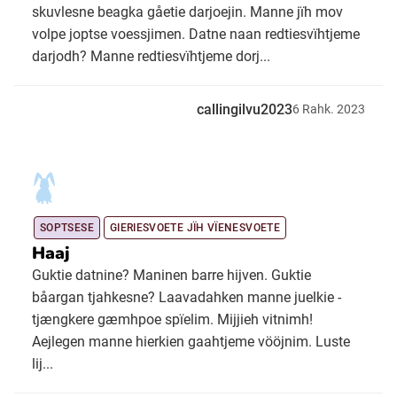
skuvlesne beagka gåetie darjoejin. Manne jïh mov
volpe joptse voessjimen. Datne naan redtiesvïhtjeme
darjodh? Manne redtiesvïhtjeme dorj...
callingilvu2023
6
Rahk.
2023
SOPTSESE
GIERIESVOETE JÏH VÏENESVOETE
Haaj
Guktie datnine? Maninen barre hijven. Guktie
båargan tjahkesne? Laavadahken manne juelkie -
tjængkere gæmhpoe spïelim. Mijjieh vitnimh!
Aejlegen manne hierkien gaahtjeme vööjnim. Luste
lij...