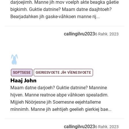
darjoejimh. Manne jih mov voelph akte beagka gåetie
bigkimh. Guktie datnine? Maam datne daajhtoeh?
Bearjadahken jih gaske-våhkoen manne rij...
callingilvu2023
6
Rahk.
2023
SOPTSESE
GIERIESVOETE JÏH VÏENESVOETE
Haaj John
Maam datne darjoeh? Guktie datnine? Mannine
hijven. Manne reatnoe abpe våhkoen spealadim.
Mijjieh Nöörjesne jih Soemesne eejehtalleme
mïnnimh. Manne jih aehtijeh geelieh gierkiej bae...
callingilvu2023
6
Rahk.
2023