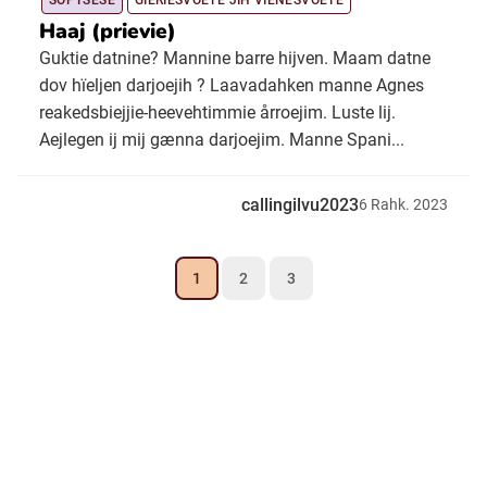
SOPTSESE
GIERIESVOETE JÏH VÏENESVOETE
Haaj (prievie)
Guktie datnine? Mannine barre hijven. Maam datne
dov hïeljen darjoejih ? Laavadahken manne Agnes
reakedsbiejjie-heevehtimmie årroejim. Luste lij.
Aejlegen ij mij gænna darjoejim. Manne Spani...
callingilvu2023
6
Rahk.
2023
1
2
3