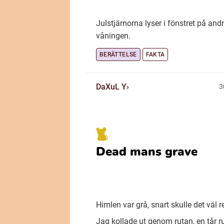
Julstjärnorna lyser i fönstret på and
våningen.
BERÄTTELSE
FAKTA
DaXuL Y
3
Dead mans grave
Himlen var grå, snart skulle det väl 
Jag kollade ut genom rutan, en tår r