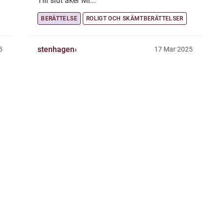
Till slut åker Mi...
BERÄTTELSE
ROLIGT OCH SKÄMTBERÄTTELSER
stenhagen
5
17 Mar 2025