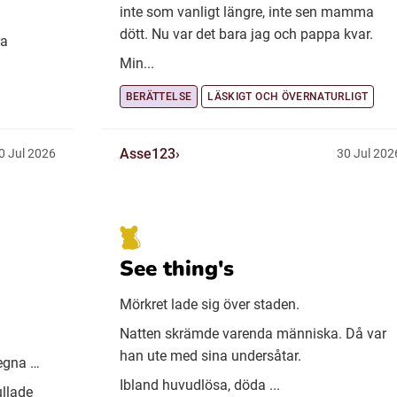
inte som vanligt längre, inte sen mamma
dött. Nu var det bara jag och pappa kvar.
ra
Min...
BERÄTTELSE
LÄSKIGT OCH ÖVERNATURLIGT
Asse123
0 Jul 2026
30 Jul 202
See thing's
Mörkret lade sig över staden.
Natten skrämde varenda människa. Då var
han ute med sina undersåtar.
regna …
Ibland huvudlösa, döda ...
ullade