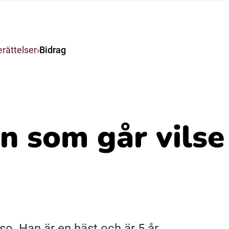
Suomi (Finska)
rättelser
Bidrag
Åarjelsaemiengïele (Sydsamiska)
Ubmejesámiengiälla (Umesamiska)
n som går vilse
Resanderomani (Romska)
so. Han är en häst och är 5 år.