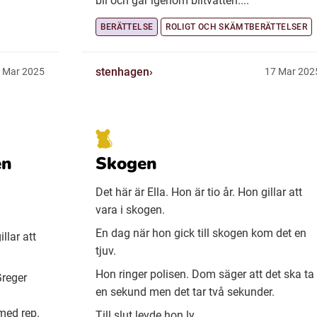
bil och går igenom biltvätten....
BERÄTTELSE
ROLIGT OCH SKÄMTBERÄTTELSER
stenhagen
 Mar 2025
17 Mar 202
en
Skogen
Det här är Ella. Hon är tio år. Hon gillar att
vara i skogen.
En dag när hon gick till skogen kom det en
llar att
tjuv.
Hon ringer polisen. Dom säger att det ska ta
Greger
en sekund men det tar två sekunder.
med rep.
Till slut levde hon ly...