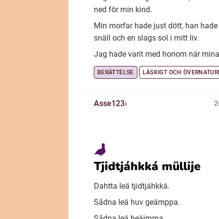
ned för min kind.
Min morfar hade just dött, han hade 
snäll och en slags sol i mitt liv.
Jag hade varit med honom när mina.
BERÄTTELSE
LÄSKIGT OCH ÖVERNATUR
Asse123
2
Tjidtjáhkká müllije
Dahtta leä tjidtjáhkká.
Sådna leä huv geämppa.
Sådna leä heäjmma.