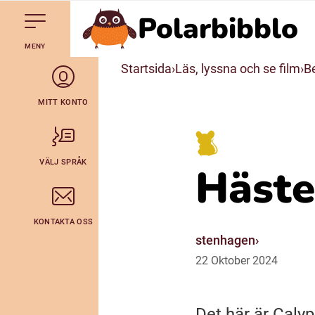
Polarbibblo
Till navigering av sidans innehåll
Hoppa till sidans huvudinnehåll
Gå till startsidan
MENY
Svenska
Startsida
Läs, lyssna och se film
Be
Julevsámegiella (Lulesamiska)
MITT KONTO
Bidumsámegiella (Pitesamiska)
VÄLJ SPRÅK
Häste
Arli (Romska)
KONTAKTA OSS
Lovari (Romska)
stenhagen
22
Oktober
2024
Det här är Calyp