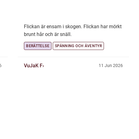
Flickan är ensam i skogen. Flickan har mörkt
brunt hår och är snäll.
BERÄTTELSE
SPÄNNING OCH ÄVENTYR
VuJaK F
6
11 Jun 2026