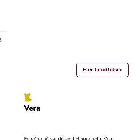
5
Fler berättelser
Vera
En gång så var det en tjej som hette Vera.