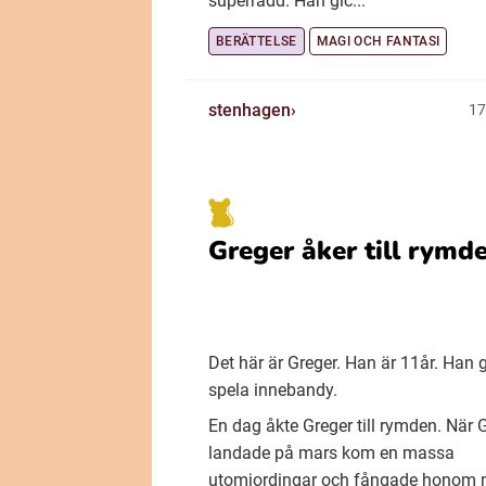
superrädd. Han gic...
BERÄTTELSE
MAGI OCH FANTASI
stenhagen
17
Greger åker till rymd
Det här är Greger. Han är 11år. Han gi
spela innebandy.
En dag åkte Greger till rymden. När 
landade på mars kom en massa
utomjordingar och fångade honom 