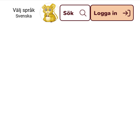
Stäng
Välj språk
Sök
Logga in
Svenska
Meänkieli
Davvisámegiella (Nordsamiska)
Kaale (Romska)
Kelderash (Romska)