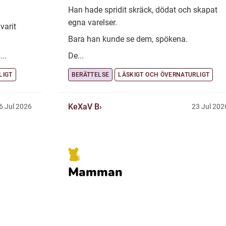
Han hade spridit skräck, dödat och skapat
egna varelser.
varit
Bara han kunde se dem, spökena.
..
De...
LIGT
BERÄTTELSE
LÄSKIGT OCH ÖVERNATURLIGT
KeXaV B
6 Jul 2026
23 Jul 202
Mamman