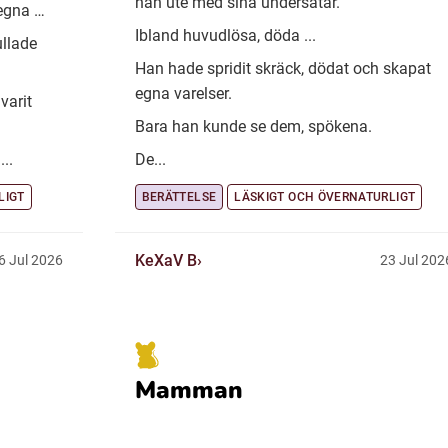
han ute med sina undersåtar.
regna …
Ibland huvudlösa, döda ...
ullade
Han hade spridit skräck, dödat och skapat
egna varelser.
varit
Bara han kunde se dem, spökena.
..
De...
LIGT
BERÄTTELSE
LÄSKIGT OCH ÖVERNATURLIGT
KeXaV B
6 Jul 2026
23 Jul 202
Mamman