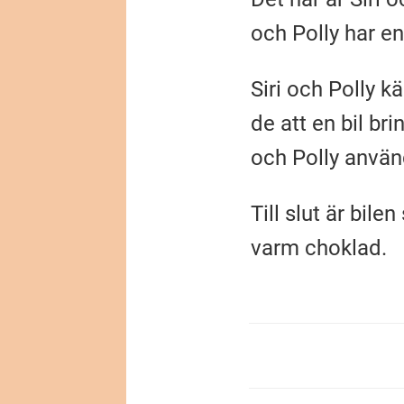
och Polly har en
Siri och Polly k
de att en bil br
och Polly använd
Till slut är bil
varm choklad.