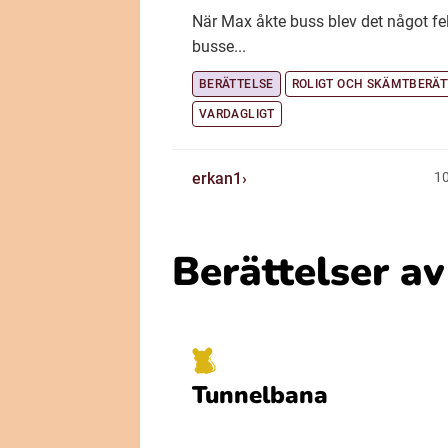
När Max åkte buss blev det något f
busse...
BERÄTTELSE
ROLIGT OCH SKÄMTBERÄT
VARDAGLIGT
erkan1
10
Berättelser a
Tunnelbana