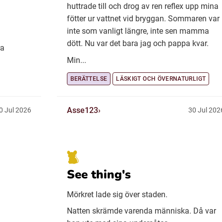
huttrade till och drog av ren reflex upp mina
fötter ur vattnet vid bryggan. Sommaren var
inte som vanligt längre, inte sen mamma
dött. Nu var det bara jag och pappa kvar.
ra
Min...
BERÄTTELSE
LÄSKIGT OCH ÖVERNATURLIGT
Asse123
0 Jul 2026
30 Jul 202
See thing's
Mörkret lade sig över staden.
Natten skrämde varenda människa. Då var