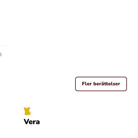
5
Fler berättelser
Vera