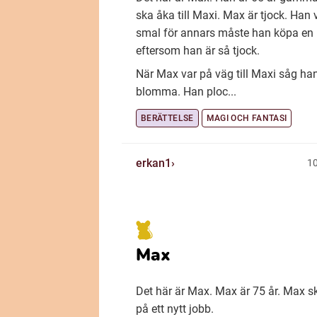
ska åka till Maxi. Max är tjock. Han vi
smal för annars måste han köpa en
eftersom han är så tjock.
När Max var på väg till Maxi såg han
blomma. Han ploc...
BERÄTTELSE
MAGI OCH FANTASI
erkan1
10
Max
Det här är Max. Max är 75 år. Max s
på ett nytt jobb.