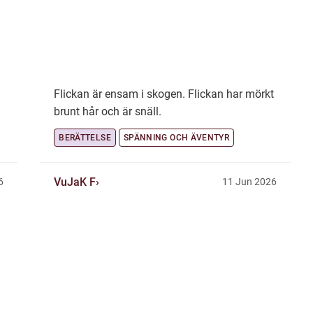
Flickan är ensam i skogen. Flickan har mörkt
brunt hår och är snäll.
BERÄTTELSE
SPÄNNING OCH ÄVENTYR
VuJaK F
6
11 Jun 2026