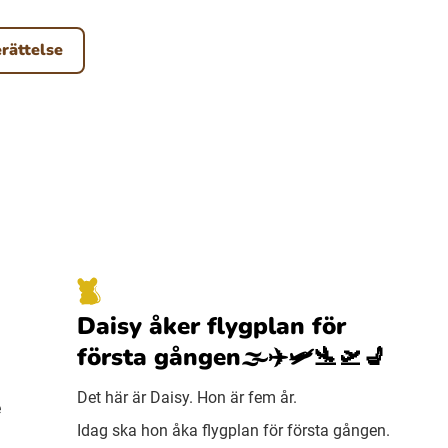
erättelse
Daisy åker flygplan för
första gången🌫️✈️🛩️🛬🛫💺
Det här är Daisy. Hon är fem år.
e
Idag ska hon åka flygplan för första gången.