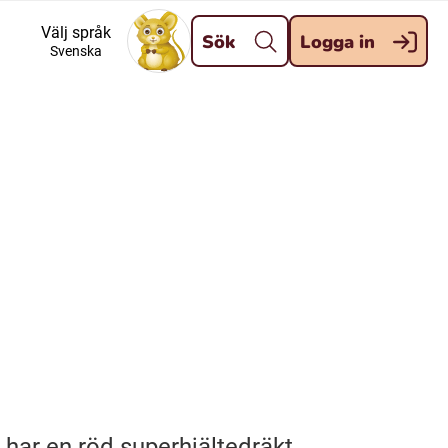
Stäng
Välj språk
Sök
Logga in
Svenska
Meänkieli
Davvisámegiella (Nordsamiska)
Kaale (Romska)
Kelderash (Romska)
ri har en röd superhjältedräkt