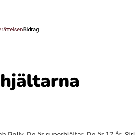
Suomi (Finska)
rättelser
Bidrag
Åarjelsaemiengïele (Sydsamiska)
Ubmejesámiengiälla (Umesamiska)
hjältarna
Resanderomani (Romska)
ch Polly. De är superhjältar. De är 17 år. Si