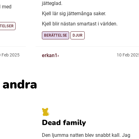
jätteglad.
el med
Kjell lär sig jättemånga saker.
Kjell blir nästan smartast i världen.
TELSER
BERÄTTELSE
DJUR
erkan1
 Feb 2025
10 Feb 202
v andra
Dead family
Den ljumma natten blev snabbt kall. Jag