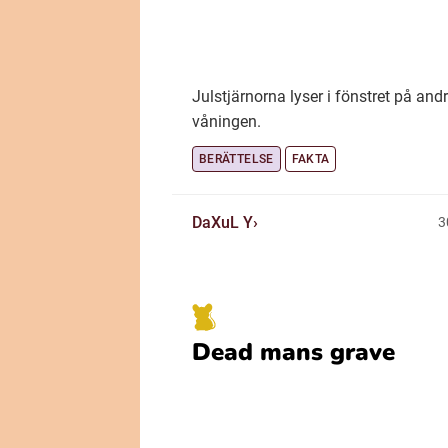
Julstjärnorna lyser i fönstret på and
våningen.
BERÄTTELSE
FAKTA
DaXuL Y
3
Dead mans grave