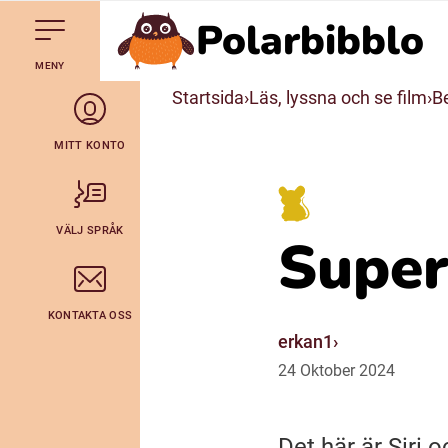
Polarbibblo
Till navigering av sidans innehåll
Hoppa till sidans huvudinnehåll
Gå till startsidan
MENY
Svenska
Startsida
Läs, lyssna och se film
Be
Julevsámegiella (Lulesamiska)
MITT KONTO
Bidumsámegiella (Pitesamiska)
VÄLJ SPRÅK
Super
Arli (Romska)
KONTAKTA OSS
Lovari (Romska)
erkan1
24
Oktober
2024
Det här är Siri o