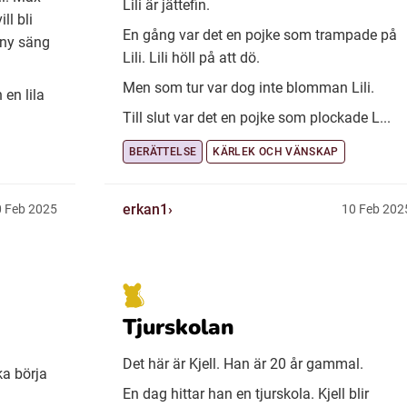
Lili är jättefin.
ll bli
En gång var det en pojke som trampade på
 ny säng
Lili. Lili höll på att dö.
Men som tur var dog inte blomman Lili.
 en lila
Till slut var det en pojke som plockade L...
BERÄTTELSE
KÄRLEK OCH VÄNSKAP
erkan1
 Feb 2025
10 Feb 202
Tjurskolan
Det här är Kjell. Han är 20 år gammal.
ka börja
En dag hittar han en tjurskola. Kjell blir