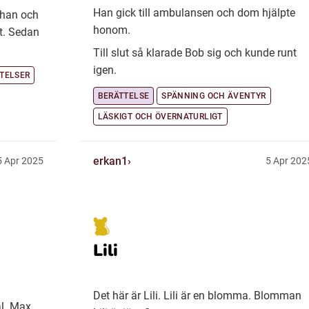
Han gick till ambulansen och dom hjälpte
 han och
honom.
et. Sedan
Till slut så klarade Bob sig och kunde runt
igen.
TELSER
BERÄTTELSE
SPÄNNING OCH ÄVENTYR
LÄSKIGT OCH ÖVERNATURLIGT
erkan1
5 Apr 2025
5 Apr 202
Lili
Det här är Lili. Lili är en blomma. Blomman
l. Max