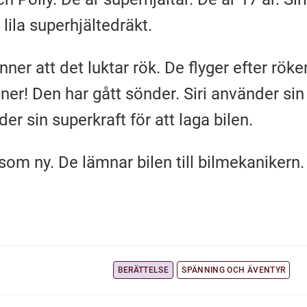
 lila superhjältedräkt.
änner att det luktar rök. De flyger efter r
inner! Den har gått sönder. Siri använder si
er sin superkraft för att laga bilen.
en som ny. De lämnar bilen till bilmekaniker
BERÄTTELSE
SPÄNNING OCH ÄVENTYR