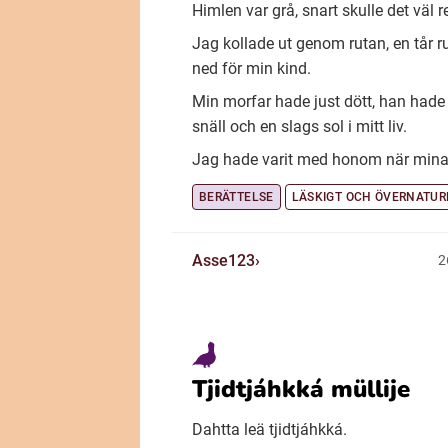
Himlen var grå, snart skulle det väl 
Jag kollade ut genom rutan, en tår r
ned för min kind.
Min morfar hade just dött, han hade 
snäll och en slags sol i mitt liv.
Jag hade varit med honom när mina.
BERÄTTELSE
LÄSKIGT OCH ÖVERNATUR
Asse123
2
Tjidtjáhkká müllije
Dahtta leä tjidtjáhkká.