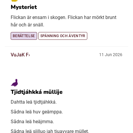
Mysteriet
Flickan är ensam i skogen. Flickan har mörkt brunt
hår och är snäll.
BERÄTTELSE
SPÄNNING OCH ÄVENTYR
VuJaK F
11 Jun 2026
Tjidtjáhkká müllije
Dahtta leä tjidtjáhkká.
Sådna leä huv geämppa.
Sådna leä heäjmma.
Sådna leä sïjlluo jah tjuavvare müllet.