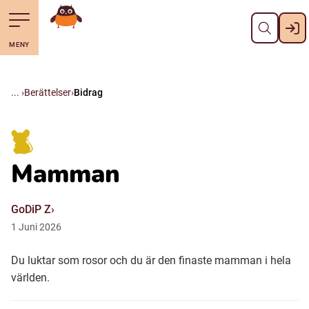
Stäng
Till navigering av sidans innehåll
Hoppa till sidans huvudinnehåll
Gå till startsidan
MENY
Svenska
Suomi (Finska)
Berättelser
Bidrag
Meänkieli
Mamman
Julevsámegiella (Lulesamiska)
GoDiP Z
Åarjelsaemiengïele (Sydsamiska)
1
Juni
2026
Du luktar som rosor och du är den finaste mamman i hela
Davvisámegiella (Nordsamiska)
världen.
Bidumsámegiella (Pitesamiska)