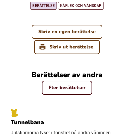
BERÄTTELSE
KÄRLEK OCH VÄNSKAP
Ubmejesámiengiälla (Umesamiska)
Skriv en egen berättelse
Kaale (Romska)
Skriv ut berättelse
Arli (Romska)
Resanderomani (Romska)
Berättelser av andra
Fler berättelser
Kelderash (Romska)
Lovari (Romska)
Tunnelbana
Julstjärnorna lyser i fönstret på andra våningen.