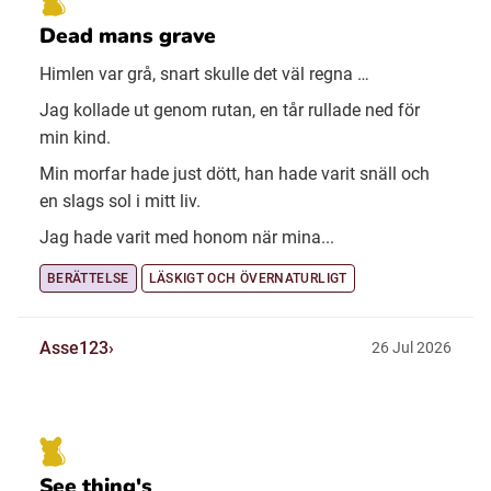
Dead mans grave
Himlen var grå, snart skulle det väl regna …
Jag kollade ut genom rutan, en tår rullade ned för
min kind.
Min morfar hade just dött, han hade varit snäll och
en slags sol i mitt liv.
Jag hade varit med honom när mina...
BERÄTTELSE
LÄSKIGT OCH ÖVERNATURLIGT
Asse123
26 Jul 2026
See thing's