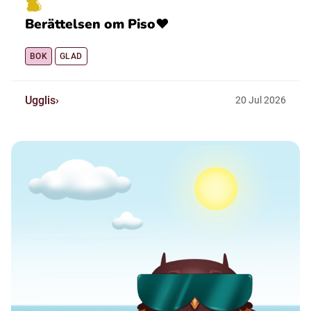
Berättelsen om Piso❤️
BOK
GLAD
Ugglis
20
Jul
2026