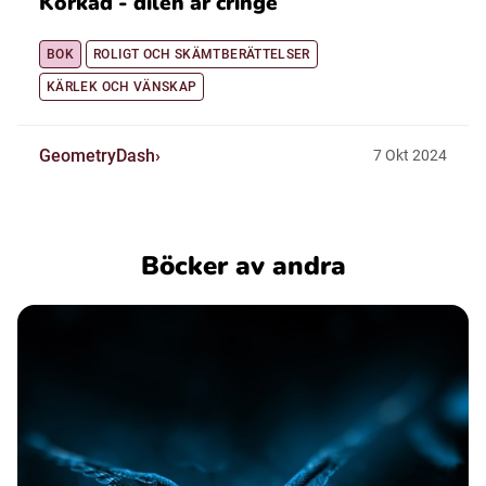
Korkad - dilen är cringe
BOK
ROLIGT OCH SKÄMTBERÄTTELSER
KÄRLEK OCH VÄNSKAP
GeometryDash
7
Okt
2024
Böcker av andra