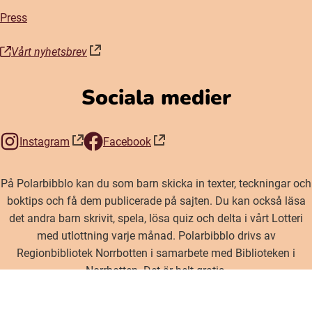
Press
Vårt nyhetsbrev
(öppnas i nytt fönster)
Sociala medier
Instagram
Facebook
(öppnas i nytt fönster)
(öppnas i nytt fönster)
På Polarbibblo kan du som barn skicka in texter, teckningar och
boktips och få dem publicerade på sajten. Du kan också läsa
det andra barn skrivit, spela, lösa quiz och delta i vårt Lotteri
med utlottning varje månad. Polarbibblo drivs av
Regionbibliotek Norrbotten i samarbete med Biblioteken i
Norrbotten. Det är helt gratis.
Inställningar för cookies