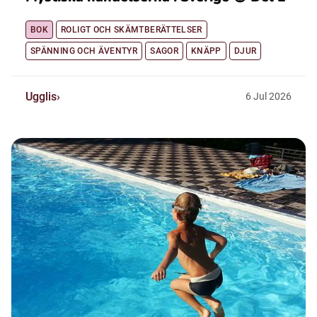
BOK
ROLIGT OCH SKÄMTBERÄTTELSER
SPÄNNING OCH ÄVENTYR
SAGOR
KNÄPP
DJUR
Ugglis
6
Jul
2026