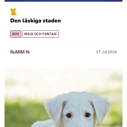
Den läskiga staden
BOK
MAGI OCH FANTASI
RuMiM N
27
Jul
2026