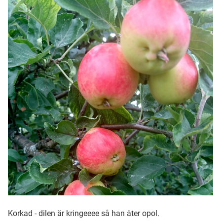
Ubmejesámiengiälla (Umesamiska)
Kaale (Romska)
Arli (Romska)
Resanderomani (Romska)
Kelderash (Romska)
Lovari (Romska)
Korkad - dilen är kringeeee så han äter opol.