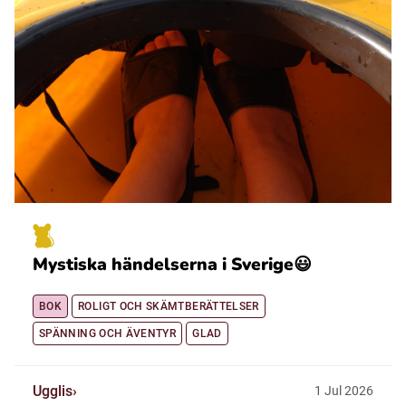
Mystiska händelserna i Sverige😃
BOK
ROLIGT OCH SKÄMTBERÄTTELSER
SPÄNNING OCH ÄVENTYR
GLAD
Ugglis
1
Jul
2026