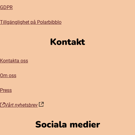
GDPR
Tillgänglighet på Polarbibblo
Kontakt
Kontakta oss
Om oss
Press
Vårt nyhetsbrev
(öppnas i nytt fönster)
Sociala medier