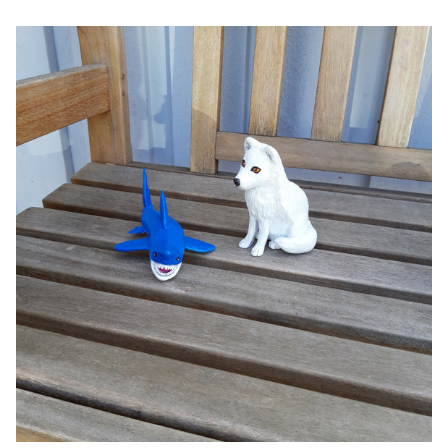
Ubmejesámiengiälla (Umesamiska)
Kaale (Romska)
Arli (Romska)
Resanderomani (Romska)
Kelderash (Romska)
Lovari (Romska)