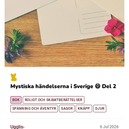
Mystiska händelserna i Sverige 😄 Del 2
BOK
ROLIGT OCH SKÄMTBERÄTTELSER
SPÄNNING OCH ÄVENTYR
SAGOR
KNÄPP
DJUR
Ugglis
6
Jul
2026