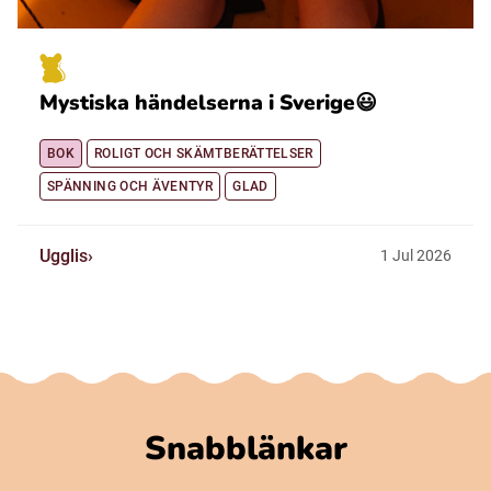
Mystiska händelserna i Sverige😃
BOK
ROLIGT OCH SKÄMTBERÄTTELSER
SPÄNNING OCH ÄVENTYR
GLAD
Ugglis
1
Jul
2026
Snabblänkar