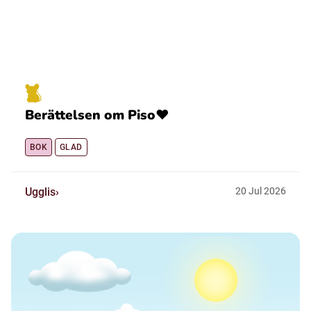
Berättelsen om Piso❤️
BOK
GLAD
Ugglis
20
Jul
2026