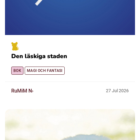
Den läskiga staden
BOK
MAGI OCH FANTASI
RuMiM N
27
Jul
2026