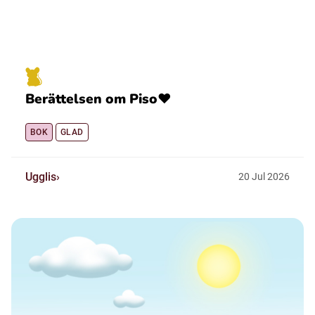
Berättelsen om Piso❤️
BOK
GLAD
Ugglis
20
Jul
2026