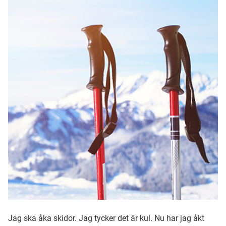
Ubmejesámiengiälla (Umesamiska)
Kaale (Romska)
Arli (Romska)
Resanderomani (Romska)
Kelderash (Romska)
Lovari (Romska)
Jag ska åka skidor. Jag tycker det är kul. Nu har jag åkt