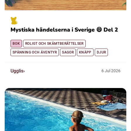
Mystiska händelserna i Sverige 😄 Del 2
BOK
ROLIGT OCH SKÄMTBERÄTTELSER
SPÄNNING OCH ÄVENTYR
SAGOR
KNÄPP
DJUR
Ugglis
6
Jul
2026