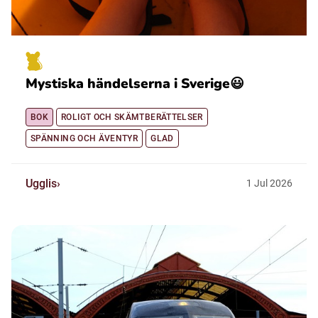
Mystiska händelserna i Sverige😃
BOK
ROLIGT OCH SKÄMTBERÄTTELSER
SPÄNNING OCH ÄVENTYR
GLAD
Ugglis
1
Jul
2026