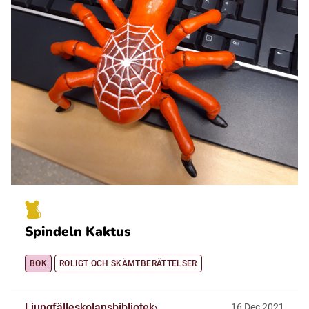
Spindeln Kaktus
BOK
ROLIGT OCH SKÄMTBERÄTTELSER
Ljungfälleskolansbibliotek
16
Dec
2021