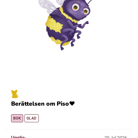
Berättelsen om Piso❤️
BOK
GLAD
Ugglis
20
Jul
2026