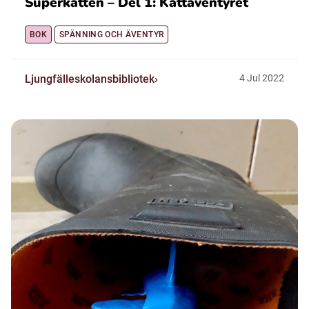
Superkatten – Del 1: Kattäventyret
BOK
SPÄNNING OCH ÄVENTYR
Ljungfälleskolansbibliotek
4
Jul
2022