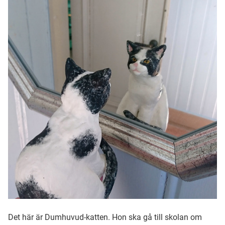
Ubmejesámiengiälla (Umesamiska)
Kaale (Romska)
Arli (Romska)
Resanderomani (Romska)
Kelderash (Romska)
Lovari (Romska)
Det här är Dumhuvud-katten. Hon ska gå till skolan om