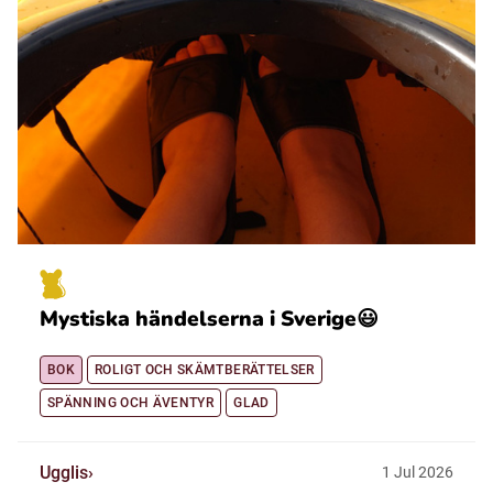
Mystiska händelserna i Sverige😃
BOK
ROLIGT OCH SKÄMTBERÄTTELSER
SPÄNNING OCH ÄVENTYR
GLAD
Ugglis
1
Jul
2026