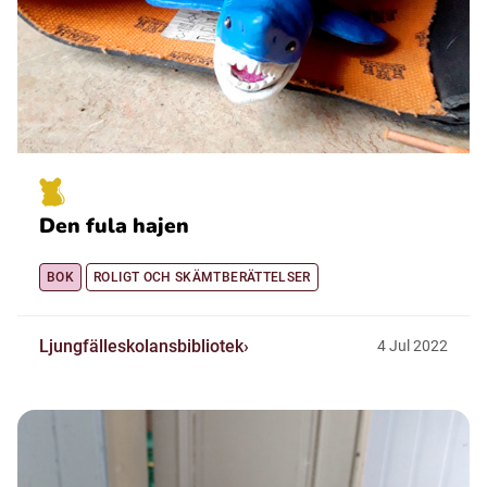
Den fula hajen
BOK
ROLIGT OCH SKÄMTBERÄTTELSER
Ljungfälleskolansbibliotek
4
Jul
2022