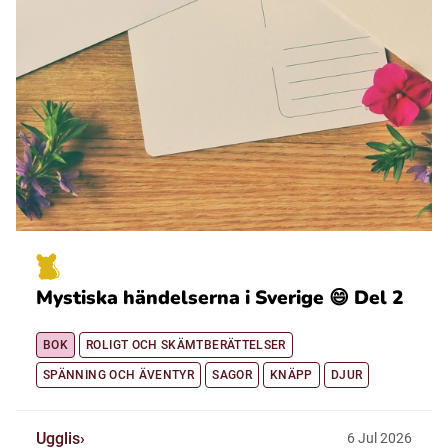
Mystiska händelserna i Sverige 😄 Del 2
BOK
ROLIGT OCH SKÄMTBERÄTTELSER
SPÄNNING OCH ÄVENTYR
SAGOR
KNÄPP
DJUR
Ugglis
6
Jul
2026