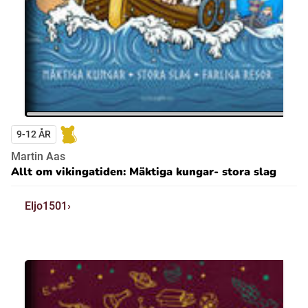
9-12 ÅR
Martin Aas
Allt om vikingatiden: Mäktiga kungar- stora slag
Eljo1501