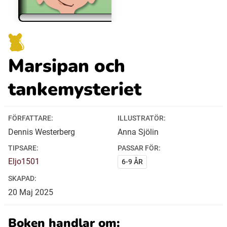
Ubmejesámiengiälla (Umesamiska)
Marsipan och
Kaale (Romska)
tankemysteriet
Arli (Romska)
FÖRFATTARE:
ILLUSTRATÖR:
Resanderomani (Romska)
Dennis Westerberg
Anna Sjölin
TIPSARE:
PASSAR FÖR:
Kelderash (Romska)
Eljo1501
6-9 ÅR
SKAPAD:
Lovari (Romska)
20
Maj
2025
Boken handlar om: