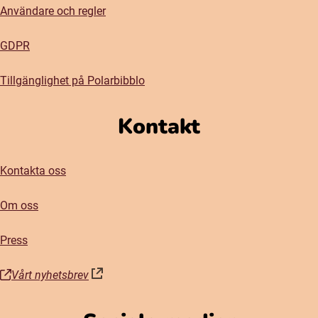
Användare och regler
GDPR
Tillgänglighet på Polarbibblo
Kontakt
Kontakta oss
Om oss
Press
Vårt nyhetsbrev
(öppnas i nytt fönster)