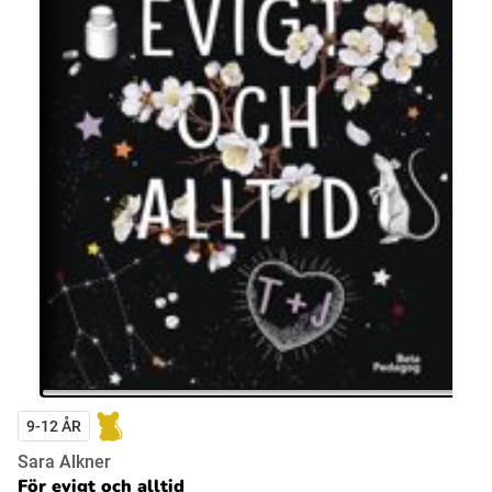
9-12 ÅR
Sara Alkner
För evigt och alltid