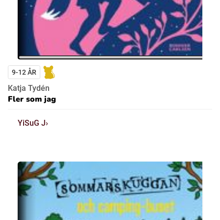
9-12 ÅR
Katja Tydén
Fler som jag
YiSuG J