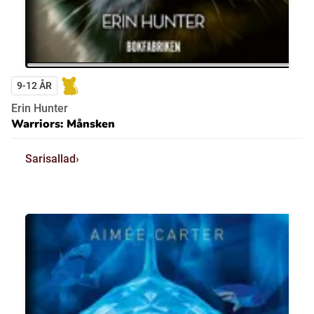
9-12 ÅR
Erin Hunter
Warriors: Månsken
Sarisallad