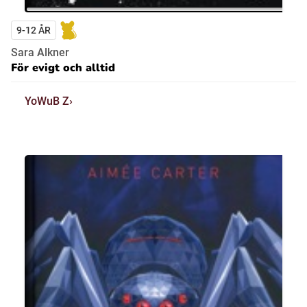
9-12 ÅR
Sara Alkner
För evigt och alltid
YoWuB Z