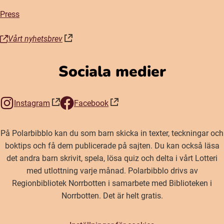
Press
Vårt nyhetsbrev
(öppnas i nytt fönster)
Sociala medier
Instagram
Facebook
(öppnas i nytt fönster)
(öppnas i nytt fönster)
På Polarbibblo kan du som barn skicka in texter, teckningar och
boktips och få dem publicerade på sajten. Du kan också läsa
det andra barn skrivit, spela, lösa quiz och delta i vårt Lotteri
med utlottning varje månad. Polarbibblo drivs av
Regionbibliotek Norrbotten i samarbete med Biblioteken i
Norrbotten. Det är helt gratis.