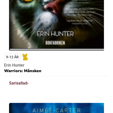
9-12 ÅR
Erin Hunter
Warriors: Månsken
Sarisallad