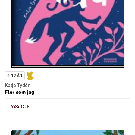
9-12 ÅR
Katja Tydén
Fler som jag
YiSuG J