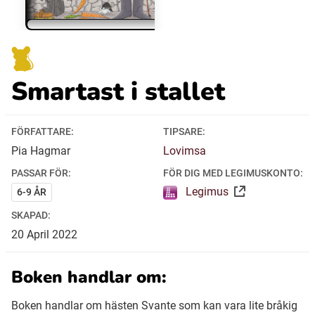
Ubmejesámiengiälla (Umesamiska)
Smartast i stallet
Kaale (Romska)
Arli (Romska)
FÖRFATTARE:
TIPSARE:
Pia Hagmar
Lovimsa
Resanderomani (Romska)
PASSAR FÖR:
FÖR DIG MED LEGIMUSKONTO:
Legimus
6-9 ÅR
Kelderash (Romska)
SKAPAD:
20
April
2022
Lovari (Romska)
Boken handlar om:
Boken handlar om hästen Svante som kan vara lite bråkig