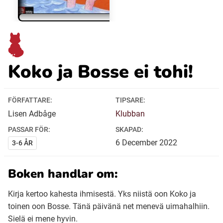
Ubmejesámiengiälla (Umesamiska)
Kaale (Romska)
Koko ja Bosse ei tohi!
Arli (Romska)
FÖRFATTARE:
TIPSARE:
Lisen Adbåge
Klubban
Resanderomani (Romska)
PASSAR FÖR:
SKAPAD:
6
December
2022
3-6 ÅR
Kelderash (Romska)
Boken handlar om:
Lovari (Romska)
Kirja kertoo kahesta ihmisestä. Yks niistä oon Koko ja
toinen oon Bosse. Tänä päivänä net menevä uimahalhiin.
Sielä ei mene hyvin.