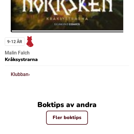
9-12 ÅR
Malin Falch
Kråksystrarna
Klubban
Boktips av andra
Fler boktips