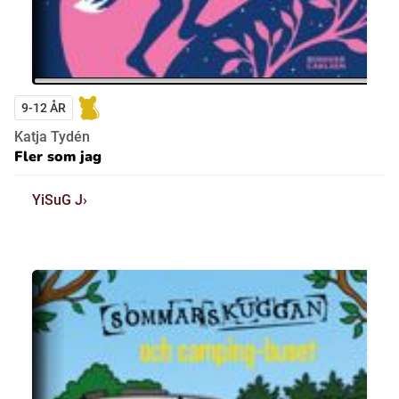
9-12 ÅR
Katja Tydén
Fler som jag
YiSuG J