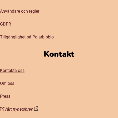
Användare och regler
GDPR
Tillgänglighet på Polarbibblo
Kontakt
Kontakta oss
Om oss
Press
Vårt nyhetsbrev
(öppnas i nytt fönster)