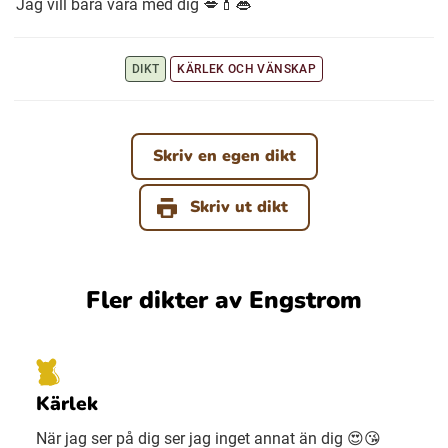
Jag vill bara vara med dig 💋💄👄
Ubmejesámiengiälla (Umesamiska)
DIKT
KÄRLEK OCH VÄNSKAP
Kaale (Romska)
Skriv en egen dikt
Arli (Romska)
Skriv ut dikt
Resanderomani (Romska)
Fler dikter av Engstrom
Kelderash (Romska)
Lovari (Romska)
Kärlek
När jag ser på dig ser jag inget annat än dig 😍😘