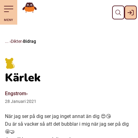
Stäng
Till navigering av sidans innehåll
Hoppa till sidans huvudinnehåll
Gå till startsidan
MENY
Svenska
Suomi (Finska)
Dikter
Bidrag
Meänkieli
Kärlek
Julevsámegiella (Lulesamiska)
Engstrom
Åarjelsaemiengïele (Sydsamiska)
28
Januari
2021
När jag ser på dig ser jag inget annat än dig 😍😘
Davvisámegiella (Nordsamiska)
Du är så vacker så att det bubblar i mig när jag ser på dig
🤩🤝
Bidumsámegiella (Pitesamiska)