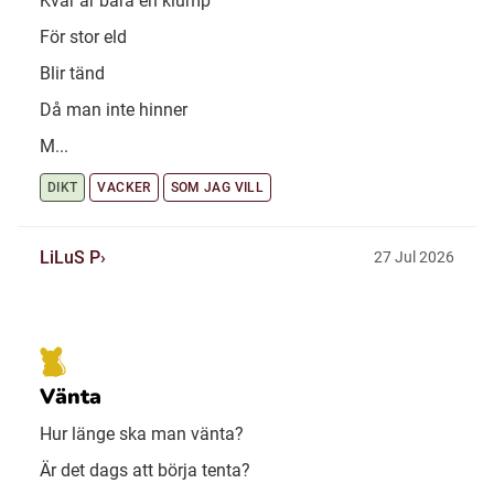
Kvar är bara en klump
För stor eld
Blir tänd
Då man inte hinner
M...
DIKT
VACKER
SOM JAG VILL
LiLuS P
27 Jul 2026
Vänta
Hur länge ska man vänta?
Är det dags att börja tenta?