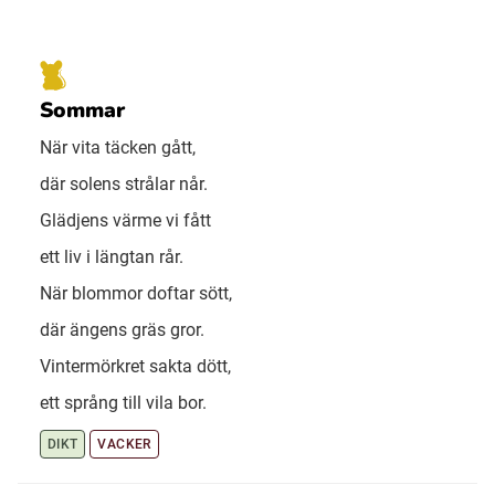
Sommar
När vita täcken gått,
där solens strålar når.
Glädjens värme vi fått
ett liv i längtan rår.
När blommor doftar sött,
där ängens gräs gror.
Vintermörkret sakta dött,
ett språng till vila bor.
DIKT
VACKER