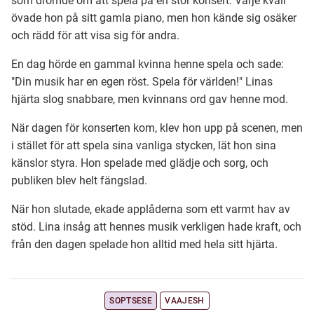
som drömde om att spela på en stor konsert. Varje kväll
övade hon på sitt gamla piano, men hon kände sig osäker
och rädd för att visa sig för andra.
Ubmejesámiengiälla (Umesamiska)
En dag hörde en gammal kvinna henne spela och sade:
"Din musik har en egen röst. Spela för världen!" Linas
Kaale (Romska)
hjärta slog snabbare, men kvinnans ord gav henne mod.
Arli (Romska)
När dagen för konserten kom, klev hon upp på scenen, men
i stället för att spela sina vanliga stycken, lät hon sina
känslor styra. Hon spelade med glädje och sorg, och
Resanderomani (Romska)
publiken blev helt fängslad.
När hon slutade, ekade applåderna som ett varmt hav av
Kelderash (Romska)
stöd. Lina insåg att hennes musik verkligen hade kraft, och
från den dagen spelade hon alltid med hela sitt hjärta.
Lovari (Romska)
SOPTSESE
VAAJESH