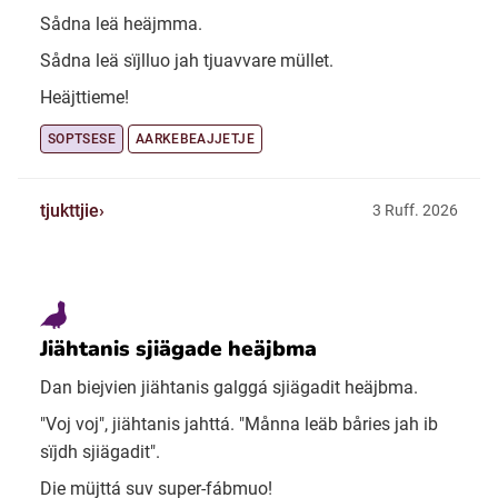
Sådna leä heäjmma.
Sådna leä sïjlluo jah tjuavvare müllet.
Heäjttieme!
SOPTSESE
AARKEBEAJJETJE
tjukttjie
3 Ruff. 2026
Jiähtanis sjiägade heäjbma
Dan biejvien jiähtanis galggá sjiägadit heäjbma.
"Voj voj", jiähtanis jahttá. "Månna leäb båries jah ib
sïjdh sjiägadit".
Die müjttá suv super-fábmuo!