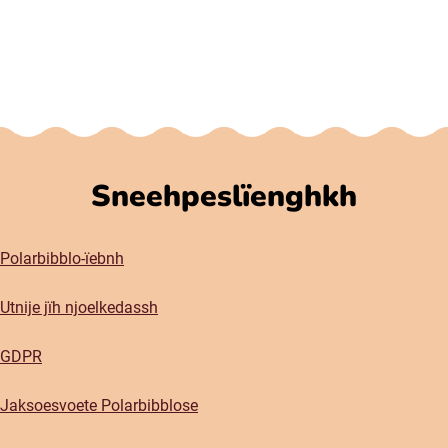
Sneehpeslïenghkh
Polarbibblo-ïebnh
Utnije jïh njoelkedassh
GDPR
Jaksoesvoete Polarbibblose