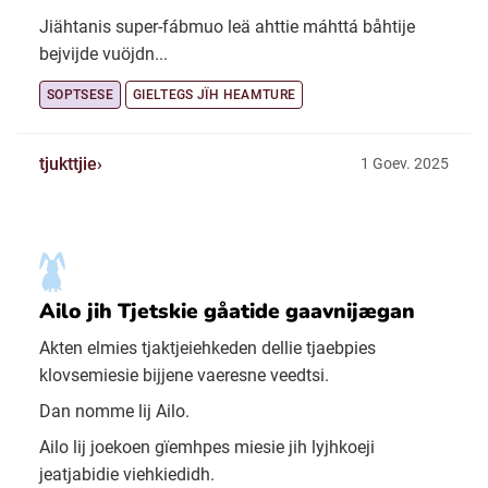
Jiähtanis super-fábmuo leä ahttie máhttá båhtije
bejvijde vuöjdn...
SOPTSESE
GIELTEGS JÏH HEAMTURE
tjukttjie
1 Goev. 2025
Ailo jih Tjetskie gåatide gaavnijægan
Akten elmies tjaktjeiehkeden dellie tjaebpies
klovsemiesie bijjene vaeresne veedtsi.
Dan nomme lij Ailo.
Ailo lij joekoen gïemhpes miesie jih lyjhkoeji
jeatjabidie viehkiedidh.