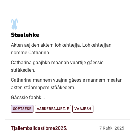
Staalehke
Akten aejkien aktem lohkehtæjja. Lohkehtæjjan
nomme Catharina.
Catharina gaajhkh maanah vuartije gåessie
stååkedieh.
Catharina mannem vuajna gåessie mannem meatan
akten ståamhpem stååkedem.
Gåessie faahk...
SOPTSESE
AARKEBEAJJETJE
VAAJESH
Tjallemballdastibme2025
7 Rahk. 2025