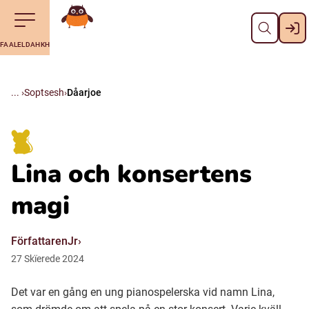
Dahph
Till navigering av sidans innehåll
Till övergripande innehåll för webbplatsen
Aalkoebealan
FAALELDAHKH
Svenska
Suomi (Finska)
Soptsesh
Dåarjoe
Meänkieli
Lina och konsertens
Julevsámegiella (Lulesamiska)
magi
Åarjelsaemiengïele (Sydsamiska)
FörfattarenJr
27
Skïerede
2024
Davvisámegiella (Nordsamiska)
Det var en gång en ung pianospelerska vid namn Lina,
Bidumsámegiella (Pitesamiska)