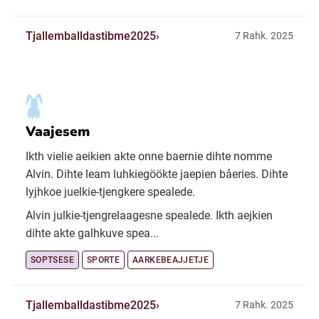
Tjallemballdastibme2025
7 Rahk. 2025
Vaajesem
Ikth vielie aeikien akte onne baernie dihte nomme
Alvin. Dihte leam luhkiegöökte jaepien båeries. Dihte
lyjhkoe juelkie-tjengkere spealede.
Alvin julkie-tjengrelaagesne spealede. Ikth aejkien
dihte akte galhkuve spea...
SOPTSESE
SPORTE
AARKEBEAJJETJE
Tjallemballdastibme2025
7 Rahk. 2025