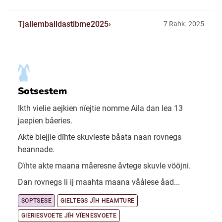
Tjallemballdastibme2025
7 Rahk. 2025
Sotsestem
Ikth vielie aejkien nïejtie nomme Aila dan lea 13
jaepien båeries.
Akte biejjie dïhte skuvleste båata naan rovnegs
heannade.
Dïhte akte maana måeresne åvtege skuvle vööjni.
Dan rovnegs li ij maahta maana våålese åad...
SOPTSESE
GIELTEGS JÏH HEAMTURE
GIERIESVOETE JÏH VÏENESVOETE