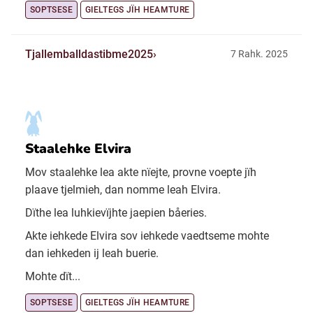
SOPTSESE
GIELTEGS JÏH HEAMTURE
Tjallemballdastibme2025
7 Rahk. 2025
Staalehke Elvira
Mov staalehke lea akte nïejte, provne voepte jïh
plaave tjelmieh, dan nomme leah Elvira.
Dïthe lea luhkievïjhte jaepien båeries.
Akte iehkede Elvira sov iehkede vaedtseme mohte
dan iehkeden ij leah buerie.
Mohte dït...
SOPTSESE
GIELTEGS JÏH HEAMTURE