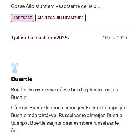
Gosse Ailo stuhtjem vaadtseme dellie o...
SOPTSESE
GIELTEGS JÏH HEAMTURE
Tjallemballdastibme2025
7 Rahk. 2025
Buertie
Buertie lea ovmessie gåese buertie jïh nomme lea
Buertie.
Gåessie Buertie lij moere almetjen Buertie tjuahpa jïh
Buertie måarahtåvva. Russelaante almetjen Buertie
tjuahpa. Buertie sæjhta dåeriesmoere russelaante
år...