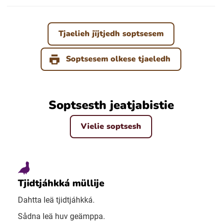
Tjaelieh jïjtjedh soptsesem
Soptsesem olkese tjaeledh
Soptsesth jeatjabistie
Vielie soptsesh
Tjidtjáhkká müllije
Dahtta leä tjidtjáhkká.
Sådna leä huv geämppa.