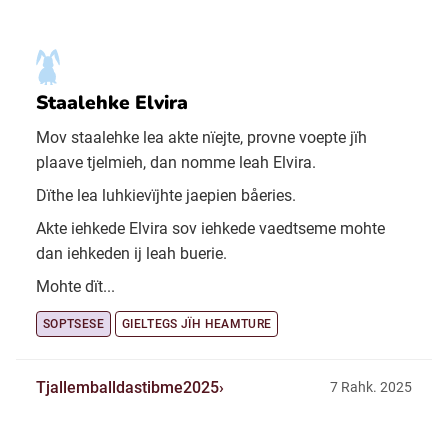
Staalehke Elvira
Mov staalehke lea akte nïejte, provne voepte jïh
plaave tjelmieh, dan nomme leah Elvira.
Dïthe lea luhkievïjhte jaepien båeries.
Akte iehkede Elvira sov iehkede vaedtseme mohte
dan iehkeden ij leah buerie.
Mohte dït...
SOPTSESE
GIELTEGS JÏH HEAMTURE
Tjallemballdastibme2025
7 Rahk. 2025