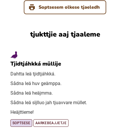
Soptsesem olkese tjaeledh
tjukttjie aaj tjaaleme
Tjidtjáhkká müllije
Dahtta leä tjidtjáhkká.
Sådna leä huv geämppa.
Sådna leä heäjmma.
Sådna leä sïjlluo jah tjuavvare müllet.
Heäjttieme!
SOPTSESE
AARKEBEAJJETJE