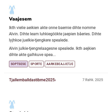
Vaajesem
Ikth vielie aeikien akte onne baernie dihte nomme
Alvin. Dihte leam luhkiegöökte jaepien båeries. Dihte
lyjhkoe juelkie-tjengkere spealede.
Alvin julkie-tjengrelaagesne spealede. Ikth aejkien
dihte akte galhkuve spea...
SOPTSESE
SPORTE
AARKEBEAJJETJE
Tjallemballdastibme2025
7 Rahk. 2025