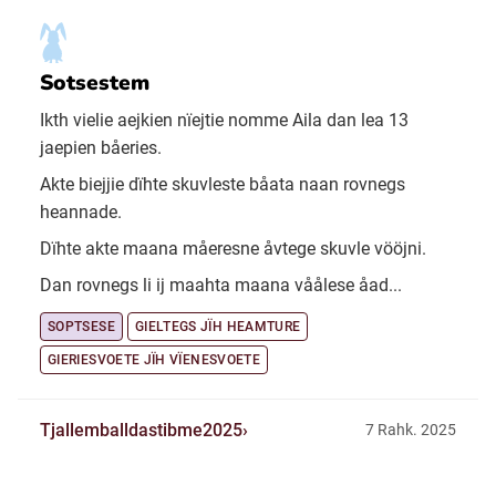
Sotsestem
Ikth vielie aejkien nïejtie nomme Aila dan lea 13
jaepien båeries.
Akte biejjie dïhte skuvleste båata naan rovnegs
heannade.
Dïhte akte maana måeresne åvtege skuvle vööjni.
Dan rovnegs li ij maahta maana våålese åad...
SOPTSESE
GIELTEGS JÏH HEAMTURE
GIERIESVOETE JÏH VÏENESVOETE
Tjallemballdastibme2025
7 Rahk. 2025