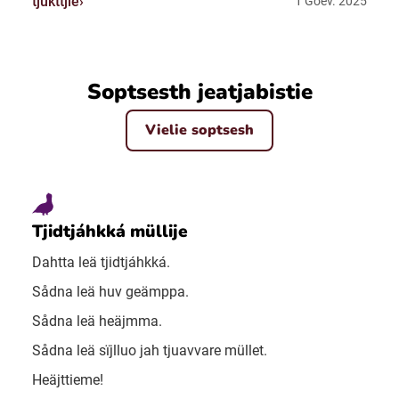
tjukttjie
1 Goev. 2025
Soptsesth jeatjabistie
Vielie soptsesh
Tjidtjáhkká müllije
Dahtta leä tjidtjáhkká.
Sådna leä huv geämppa.
Sådna leä heäjmma.
Sådna leä sïjlluo jah tjuavvare müllet.
Heäjttieme!