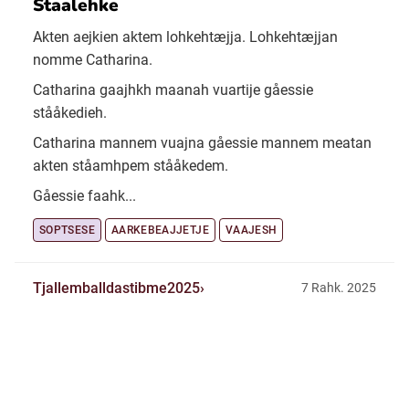
Staalehke
Akten aejkien aktem lohkehtæjja. Lohkehtæjjan
nomme Catharina.
Catharina gaajhkh maanah vuartije gåessie
stååkedieh.
Catharina mannem vuajna gåessie mannem meatan
akten ståamhpem stååkedem.
Gåessie faahk...
SOPTSESE
AARKEBEAJJETJE
VAAJESH
Tjallemballdastibme2025
7 Rahk. 2025