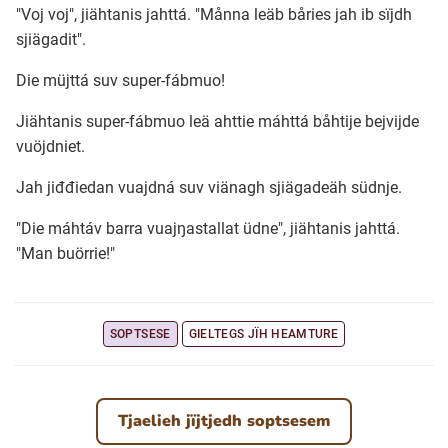
"Voj voj", jiähtanis jahttá. "Månna leäb båries jah ib sïjdh
sjiägadit".
Ubmejesámiengiälla (Umesamiska)
Die müjttá suv super-fábmuo!
Kaale (Romska)
Jiähtanis super-fábmuo leä ahttie máhttá båhtije bejvijde
vuöjdniet.
Arli (Romska)
Jah jiđđiedan vuajdná suv viänagh sjiägadeäh südnje.
"Die máhtáv barra vuajŋastallat üdne", jiähtanis jahttá.
Resanderomani (Romska)
"Man buörrie!"
Kelderash (Romska)
SOPTSESE
GIELTEGS JÏH HEAMTURE
Lovari (Romska)
Tjaelieh jïjtjedh soptsesem