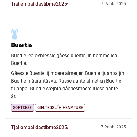
Tjallemballdastibme2025
7 Rahk. 2025
Buertie
Buertie lea ovmessie gåese buertie jïh nomme lea
Buertie.
Gåessie Buertie lij moere almetjen Buertie tjuahpa jïh
Buertie måarahtåvva. Russelaante almetjen Buertie
tjuahpa. Buertie sæjhta dåeriesmoere russelaante
år...
SOPTSESE
GIELTEGS JÏH HEAMTURE
Tjallemballdastibme2025
7 Rahk. 2025