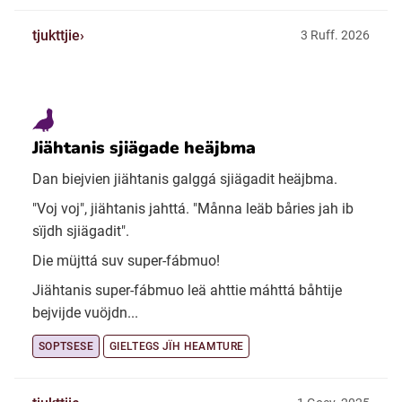
tjukttjie
3 Ruff. 2026
Jiähtanis sjiägade heäjbma
Dan biejvien jiähtanis galggá sjiägadit heäjbma.
"Voj voj", jiähtanis jahttá. "Månna leäb båries jah ib
sïjdh sjiägadit".
Die müjttá suv super-fábmuo!
Jiähtanis super-fábmuo leä ahttie máhttá båhtije
bejvijde vuöjdn...
SOPTSESE
GIELTEGS JÏH HEAMTURE