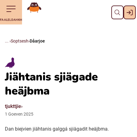
Dahph
Till navigering av sidans innehåll
Till övergripande innehåll för webbplatsen
Aalkoebealan
FAALELDAHKH
Svenska
Suomi (Finska)
Soptsesh
Dåarjoe
Meänkieli
Jiähtanis sjiägade
Julevsámegiella (Lulesamiska)
heäjbma
Åarjelsaemiengïele (Sydsamiska)
tjukttjie
1
Goeven
2025
Davvisámegiella (Nordsamiska)
Dan biejvien jiähtanis galggá sjiägadit heäjbma.
Bidumsámegiella (Pitesamiska)