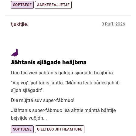
SOPTSESE
AARKEBEAJJETJE
tjukttjie
3 Ruff. 2026
Jiähtanis sjiägade heäjbma
Dan biejvien jiähtanis galggá sjiägadit heäjbma.
"Voj voj", jiähtanis jahttá. "Månna leäb båries jah ib
sïjdh sjiägadit".
Die müjttá suv super-fábmuo!
Jiähtanis super-fábmuo leä ahttie máhttá båhtije
bejvijde vuöjdn...
SOPTSESE
GIELTEGS JÏH HEAMTURE