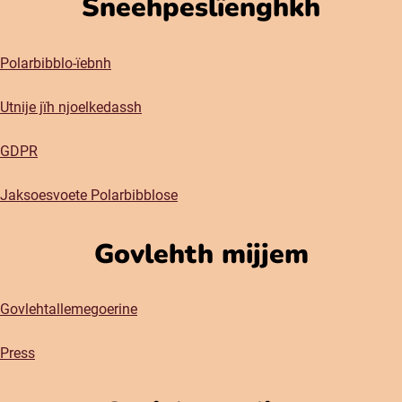
Sneehpeslïenghkh
Polarbibblo-ïebnh
Utnije jïh njoelkedassh
GDPR
Jaksoesvoete Polarbibblose
Govlehth mijjem
Govlehtallemegoerine
Press