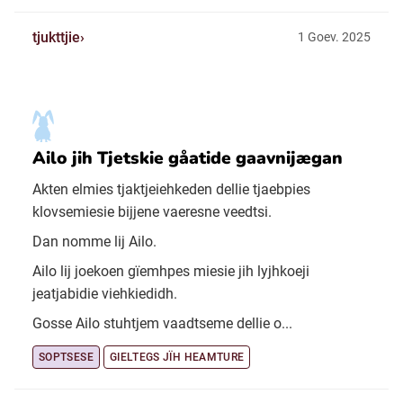
tjukttjie
1 Goev. 2025
Ailo jih Tjetskie gåatide gaavnijægan
Akten elmies tjaktjeiehkeden dellie tjaebpies
klovsemiesie bijjene vaeresne veedtsi.
Dan nomme lij Ailo.
Ailo lij joekoen gïemhpes miesie jih lyjhkoeji
jeatjabidie viehkiedidh.
Gosse Ailo stuhtjem vaadtseme dellie o...
SOPTSESE
GIELTEGS JÏH HEAMTURE