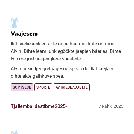
Vaajesem
Ikth vielie aeikien akte onne baernie dihte nomme
Alvin. Dihte leam luhkiegöökte jaepien båeries. Dihte
lyjhkoe juelkie-tjengkere spealede.
Alvin julkie-tjengrelaagesne spealede. Ikth aejkien
dihte akte galhkuve spea...
SOPTSESE
SPORTE
AARKEBEAJJETJE
Tjallemballdastibme2025
7 Rahk. 2025