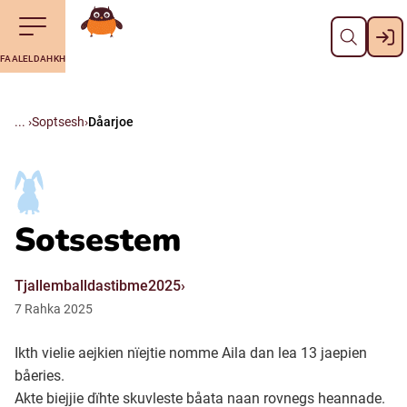
Dahph
Till navigering av sidans innehåll
Till övergripande innehåll för webbplatsen
Aalkoebealan
FAALELDAHKH
Svenska
Suomi (Finska)
Soptsesh
Dåarjoe
Meänkieli
Sotsestem
Julevsámegiella (Lulesamiska)
Tjallemballdastibme2025
Åarjelsaemiengïele (Sydsamiska)
7
Rahka
2025
Davvisámegiella (Nordsamiska)
Ikth vielie aejkien nïejtie nomme Aila dan lea 13 jaepien
båeries.
Akte biejjie dïhte skuvleste båata naan rovnegs heannade.
Bidumsámegiella (Pitesamiska)