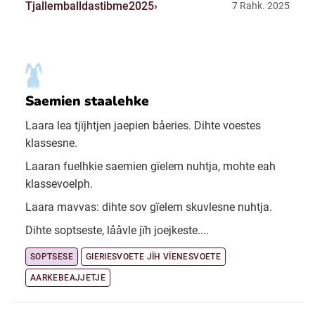
Tjallemballdastibme2025
7 Rahk. 2025
Saemien staalehke
Laara lea tjïjhtjen jaepien båeries. Dihte voestes
klassesne.
Laaran fuelhkie saemien gïelem nuhtja, mohte eah
klassevoelph.
Laara mavvas: dihte sov gïelem skuvlesne nuhtja.
Dihte soptseste, lååvle jïh joejkeste....
SOPTSESE
GIERIESVOETE JÏH VÏENESVOETE
AARKEBEAJJETJE