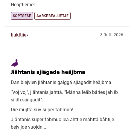
Heäjttieme!
SOPTSESE
AARKEBEAJJETJE
tjukttjie
3 Ruff. 2026
Jiähtanis sjiägade heäjbma
Dan biejvien jiähtanis galggá sjiägadit heäjbma.
"Voj voj", jiähtanis jahttá. "Månna leäb båries jah ib
sïjdh sjiägadit".
Die müjttá suv super-fábmuo!
Jiähtanis super-fábmuo leä ahttie máhttá båhtije
bejvijde vuöjdn...