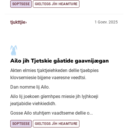
SOPTSESE
GIELTEGS JÏH HEAMTURE
tjukttjie
1 Goev. 2025
Ailo jih Tjetskie gåatide gaavnijægan
Akten elmies tjaktjeiehkeden dellie tjaebpies
klovsemiesie bijjene vaeresne veedtsi.
Dan nomme lij Ailo.
Ailo lij joekoen gïemhpes miesie jih lyjhkoeji
jeatjabidie viehkiedidh.
Gosse Ailo stuhtjem vaadtseme dellie o...
SOPTSESE
GIELTEGS JÏH HEAMTURE