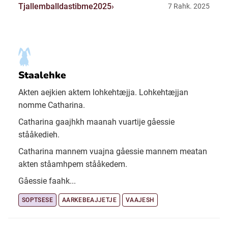
Tjallemballdastibme2025
7 Rahk. 2025
Staalehke
Akten aejkien aktem lohkehtæjja. Lohkehtæjjan
nomme Catharina.
Catharina gaajhkh maanah vuartije gåessie
stååkedieh.
Catharina mannem vuajna gåessie mannem meatan
akten ståamhpem stååkedem.
Gåessie faahk...
SOPTSESE
AARKEBEAJJETJE
VAAJESH