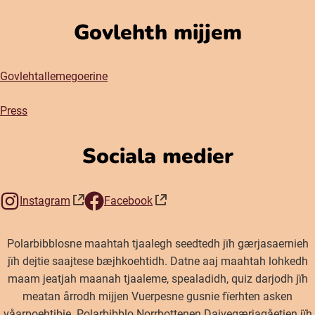
Govlehth mijjem
Govlehtallemegoerine
Press
Sociala medier
Instagram
Facebook
(öppnas i nytt fönster)
(öppnas i nytt fönster)
Polarbibblosne maahtah tjaalegh seedtedh jïh gærjasaernieh
jïh dejtie saajtese bæjhkoehtidh. Datne aaj maahtah lohkedh
maam jeatjah maanah tjaaleme, spealadidh, quiz darjodh jïh
meatan årrodh mijjen Vuerpesne gusnie fïerhten asken
våarpoehtibie. Polarbibblo Norrbottenen Dajvegærjagåetien jïh