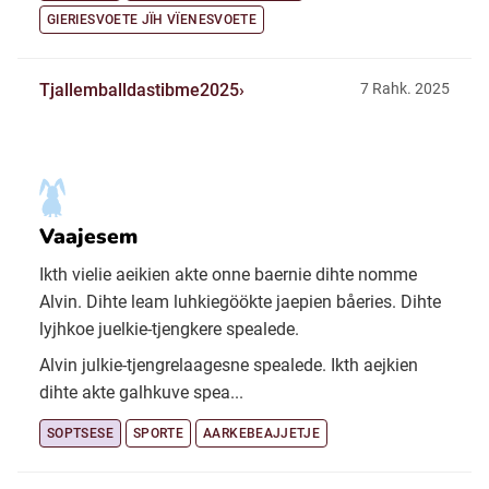
GIERIESVOETE JÏH VÏENESVOETE
Tjallemballdastibme2025
7 Rahk. 2025
Vaajesem
Ikth vielie aeikien akte onne baernie dihte nomme
Alvin. Dihte leam luhkiegöökte jaepien båeries. Dihte
lyjhkoe juelkie-tjengkere spealede.
Alvin julkie-tjengrelaagesne spealede. Ikth aejkien
dihte akte galhkuve spea...
SOPTSESE
SPORTE
AARKEBEAJJETJE