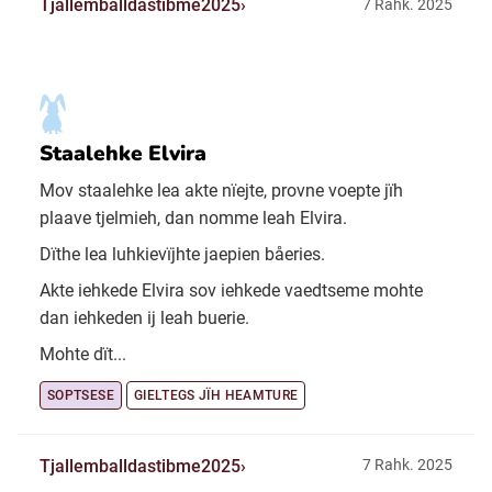
Tjallemballdastibme2025
7 Rahk. 2025
Staalehke Elvira
Mov staalehke lea akte nïejte, provne voepte jïh
plaave tjelmieh, dan nomme leah Elvira.
Dïthe lea luhkievïjhte jaepien båeries.
Akte iehkede Elvira sov iehkede vaedtseme mohte
dan iehkeden ij leah buerie.
Mohte dït...
SOPTSESE
GIELTEGS JÏH HEAMTURE
Tjallemballdastibme2025
7 Rahk. 2025