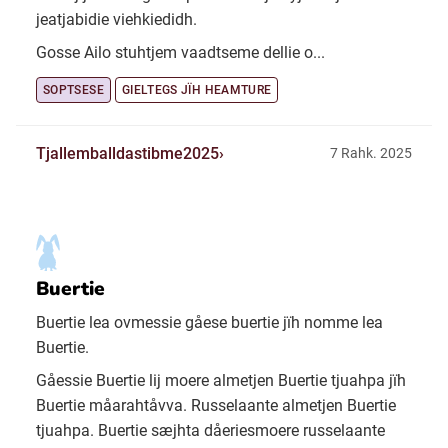
jeatjabidie viehkiedidh.
Gosse Ailo stuhtjem vaadtseme dellie o...
SOPTSESE
GIELTEGS JÏH HEAMTURE
Tjallemballdastibme2025
7 Rahk. 2025
Buertie
Buertie lea ovmessie gåese buertie jïh nomme lea
Buertie.
Gåessie Buertie lij moere almetjen Buertie tjuahpa jïh
Buertie måarahtåvva. Russelaante almetjen Buertie
tjuahpa. Buertie sæjhta dåeriesmoere russelaante