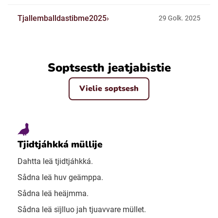
Tjallemballdastibme2025
29 Golk. 2025
Soptsesth jeatjabistie
Vielie soptsesh
Tjidtjáhkká müllije
Dahtta leä tjidtjáhkká.
Sådna leä huv geämppa.
Sådna leä heäjmma.
Sådna leä sïjlluo jah tjuavvare müllet.