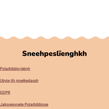
Sneehpeslïenghkh
Polarbibblo-ïebnh
Utnije jïh njoelkedassh
GDPR
Jaksoesvoete Polarbibblose