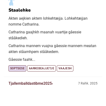
Staalehke
Akten aejkien aktem lohkehtæjja. Lohkehtæjjan
nomme Catharina.
Catharina gaajhkh maanah vuartije gåessie
stååkedieh.
Catharina mannem vuajna gåessie mannem meatan
akten ståamhpem stååkedem.
Gåessie faahk...
SOPTSESE
AARKEBEAJJETJE
VAAJESH
Tjallemballdastibme2025
7 Rahk. 2025