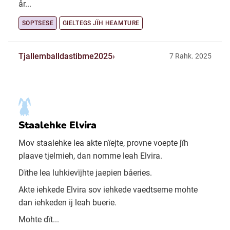
år...
SOPTSESE
GIELTEGS JÏH HEAMTURE
Tjallemballdastibme2025
7 Rahk. 2025
Staalehke Elvira
Mov staalehke lea akte nïejte, provne voepte jïh
plaave tjelmieh, dan nomme leah Elvira.
Dïthe lea luhkievïjhte jaepien båeries.
Akte iehkede Elvira sov iehkede vaedtseme mohte
dan iehkeden ij leah buerie.
Mohte dït...