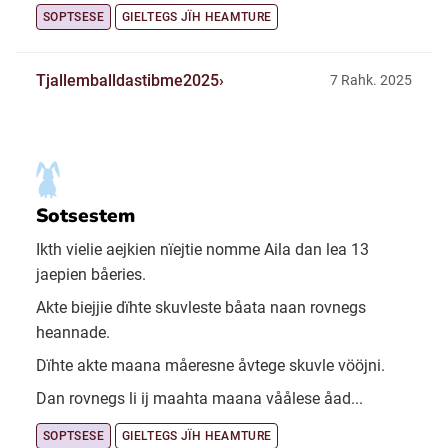
SOPTSESE
GIELTEGS JÏH HEAMTURE
Tjallemballdastibme2025
7 Rahk. 2025
Sotsestem
Ikth vielie aejkien nïejtie nomme Aila dan lea 13
jaepien båeries.
Akte biejjie dïhte skuvleste båata naan rovnegs
heannade.
Dïhte akte maana måeresne åvtege skuvle vööjni.
Dan rovnegs li ij maahta maana våålese åad...
SOPTSESE
GIELTEGS JÏH HEAMTURE