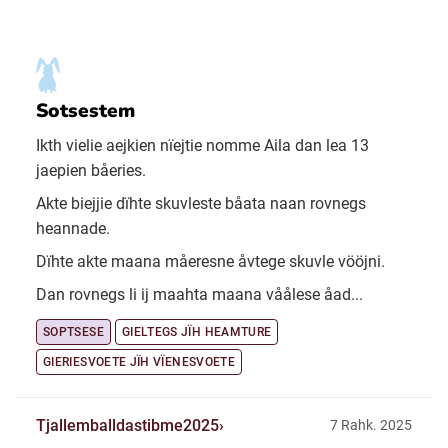
Sotsestem
Ikth vielie aejkien nïejtie nomme Aila dan lea 13
jaepien båeries.
Akte biejjie dïhte skuvleste båata naan rovnegs
heannade.
Dïhte akte maana måeresne åvtege skuvle vööjni.
Dan rovnegs li ij maahta maana våålese åad...
SOPTSESE
GIELTEGS JÏH HEAMTURE
GIERIESVOETE JÏH VÏENESVOETE
Tjallemballdastibme2025
7 Rahk. 2025