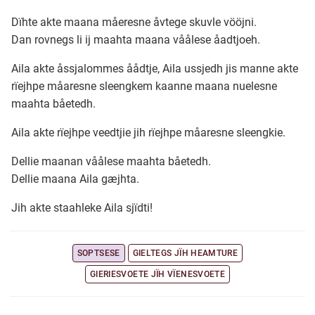
Dïhte akte maana måeresne åvtege skuvle vööjni.
Ubmejesámiengiälla (Umesamiska)
Dan rovnegs li ij maahta maana våålese åadtjoeh.
Aila akte åssjalommes åådtje, Aila ussjedh jis manne akte
Kaale (Romska)
rïejhpe måaresne sleengkem kaanne maana nuelesne
maahta båetedh.
Arli (Romska)
Aila akte rïejhpe veedtjie jih rïejhpe måaresne sleengkie.
Dellie maanan våålese maahta båetedh.
Resanderomani (Romska)
Dellie maana Aila gæjhta.
Jih akte staahleke Aila sjïdti!
Kelderash (Romska)
SOPTSESE
GIELTEGS JÏH HEAMTURE
Lovari (Romska)
GIERIESVOETE JÏH VÏENESVOETE