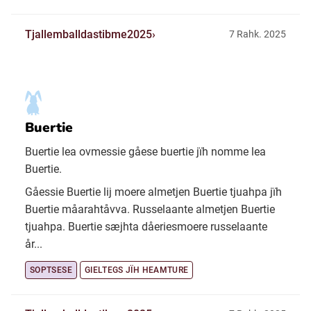
Tjallemballdastibme2025
7 Rahk. 2025
Buertie
Buertie lea ovmessie gåese buertie jïh nomme lea
Buertie.
Gåessie Buertie lij moere almetjen Buertie tjuahpa jïh
Buertie måarahtåvva. Russelaante almetjen Buertie
tjuahpa. Buertie sæjhta dåeriesmoere russelaante
år...
SOPTSESE
GIELTEGS JÏH HEAMTURE