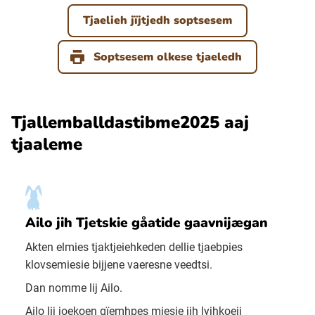
Tjaelieh jïjtjedh soptsesem
Soptsesem olkese tjaeledh
Tjallemballdastibme2025 aaj
tjaaleme
Ailo jih Tjetskie gåatide gaavnijægan
Akten elmies tjaktjeiehkeden dellie tjaebpies
klovsemiesie bijjene vaeresne veedtsi.
Dan nomme lij Ailo.
Ailo lij joekoen gïemhpes miesie jih lyjhkoeji