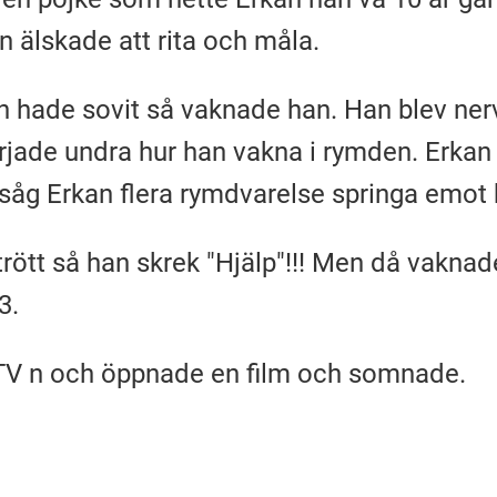
n älskade att rita och måla.
n hade sovit så vaknade han. Han blev nerv
jade undra hur han vakna i rymden. Erkan
såg Erkan flera rymdvarelse springa emot
trött så han skrek "Hjälp"!!! Men då vaknad
3.
 TV n och öppnade en film och somnade.