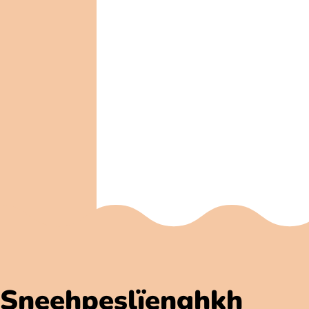
Sneehpeslïenghkh