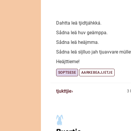
Dahtta leä tjidtjáhkká.
Sådna leä huv geämppa.
Sådna leä heäjmma.
Sådna leä sïjlluo jah tjuavvare mülle
Heäjttieme!
SOPTSESE
AARKEBEAJJETJE
tjukttjie
3 