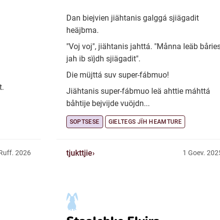
Dan biejvien jiähtanis galggá sjiägadit
heäjbma.
"Voj voj", jiähtanis jahttá. "Månna leäb bårie
jah ib sïjdh sjiägadit".
Die müjttá suv super-fábmuo!
t.
Jiähtanis super-fábmuo leä ahttie máhttá
båhtije bejvijde vuöjdn...
SOPTSESE
GIELTEGS JÏH HEAMTURE
tjukttjie
Ruff. 2026
1 Goev. 202