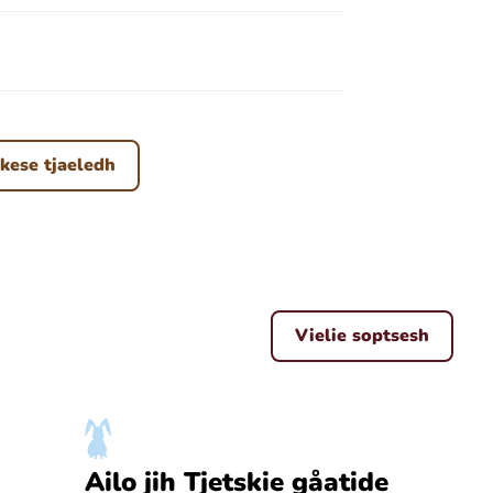
kese tjaeledh
Vielie soptsesh
a
Ailo jih Tjetskie gåatide