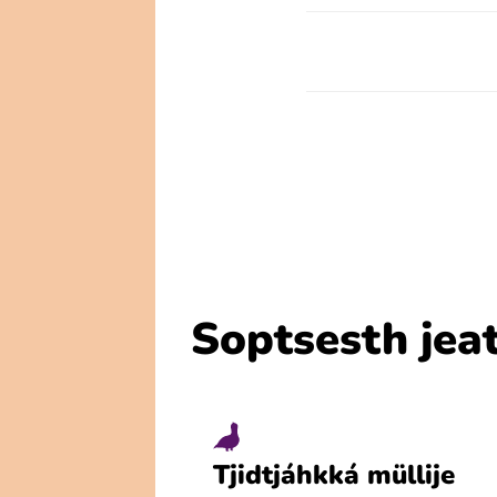
Soptsesth jeat
Tjidtjáhkká müllije