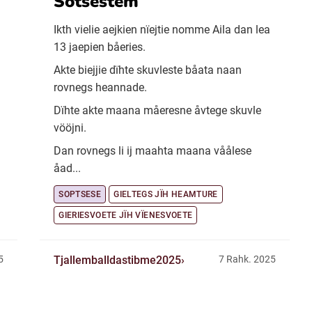
Sotsestem
Ikth vielie aejkien nïejtie nomme Aila dan lea
13 jaepien båeries.
Akte biejjie dïhte skuvleste båata naan
rovnegs heannade.
Dïhte akte maana måeresne åvtege skuvle
vööjni.
Dan rovnegs li ij maahta maana våålese
åad...
SOPTSESE
GIELTEGS JÏH HEAMTURE
GIERIESVOETE JÏH VÏENESVOETE
Tjallemballdastibme2025
5
7 Rahk. 2025