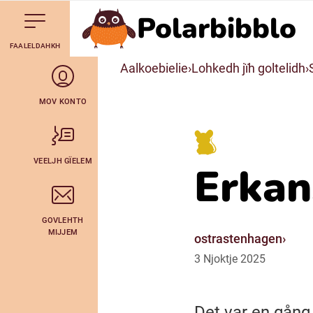
Polarbibblo
Till navigering av sidans innehåll
Till övergripande innehåll för webbplatsen
Aalkoebealan
FAALELDAHKH
Svenska
Aalkoebielie
Lohkedh jïh goltelidh
Julevsámegiella (Lulesamiska)
MOV KONTO
Bidumsámegiella (Pitesamiska)
VEELJH GÏELEM
Erka
Arli (Romska)
GOVLEHTH
Lovari (Romska)
MIJJEM
ostrastenhagen
3
Njoktje
2025
Det var en gång