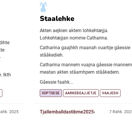
Staalehke
Akten aejkien aktem lohkehtæjja.
Lohkehtæjjan nomme Catharina.
dihte
Catharina gaajhkh maanah vuartije gåessie
te
stååkedieh.
-
Catharina mannem vuajna gåessie mannem
meatan akten ståamhpem stååkedem.
. Ikth
Gåessie faahk...
E
SOPTSESE
AARKEBEAJJETJE
VAAJESH
Tjallemballdastibme2025
Rahk. 2025
7 Rahk. 202