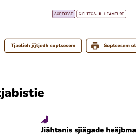
SOPTSESE
GIELTEGS JÏH HEAMTURE
Tjaelieh jïjtjedh soptsesem
Soptsesem ol
jabistie
Jiähtanis sjiägade heäjbm