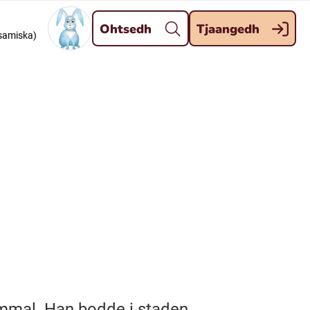
Dahph
Ohtsedh
Tjaangedh
dsamiska)
Meänkieli
Davvisámegiella (Nordsamiska)
Kaale (Romska)
Kelderash (Romska)
ammal. Han bodde i staden