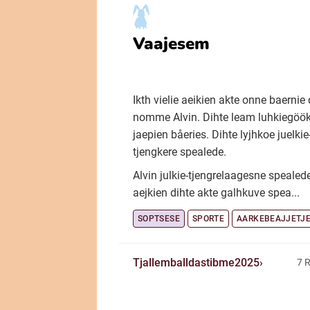
Vaajesem
Ikth vielie aeikien akte onne baernie 
nomme Alvin. Dihte leam luhkiegöök
jaepien båeries. Dihte lyjhkoe juelkie
tjengkere spealede.
Alvin julkie-tjengrelaagesne spealede
aejkien dihte akte galhkuve spea...
SOPTSESE
SPORTE
AARKEBEAJJETJ
Tjallemballdastibme2025
7 