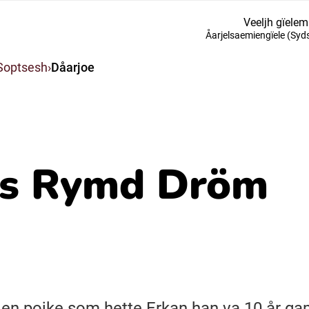
Veeljh gïelem
Åarjelsaemiengïele (Sy
Suomi (Finska)
Soptsesh
Dåarjoe
Åarjelsaemiengïele (Sydsamiska)
Ubmejesámiengiälla (Umesamiska)
ns Rymd Dröm
Resanderomani (Romska)
 en pojke som hette Erkan han va 10 år g