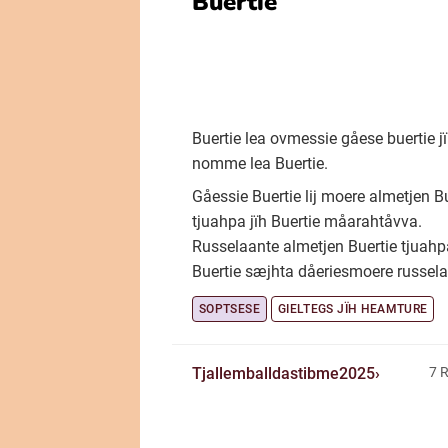
Buertie
Buertie lea ovmessie gåese buertie j
nomme lea Buertie.
Gåessie Buertie lij moere almetjen B
tjuahpa jïh Buertie måarahtåvva.
Russelaante almetjen Buertie tjuahp
Buertie sæjhta dåeriesmoere russelaa
SOPTSESE
GIELTEGS JÏH HEAMTURE
Tjallemballdastibme2025
7 