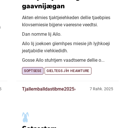
gaavnijægan
Akten elmies tjaktjeiehkeden dellie tjaebpies
klovsemiesie bijjene vaeresne veedtsi.
s
Dan nomme lij Ailo.
Ailo lij joekoen gïemhpes miesie jih lyjhkoeji
jeatjabidie viehkiedidh.
Gosse Ailo stuhtjem vaadtseme dellie o...
SOPTSESE
GIELTEGS JÏH HEAMTURE
Tjallemballdastibme2025
5
7 Rahk. 2025