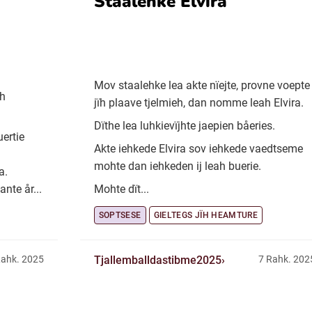
Staalehke Elvira
Mov staalehke lea akte nïejte, provne voepte
ïh
jïh plaave tjelmieh, dan nomme leah Elvira.
Dïthe lea luhkievïjhte jaepien båeries.
uertie
Akte iehkede Elvira sov iehkede vaedtseme
mohte dan iehkeden ij leah buerie.
a.
nte år...
Mohte dït...
SOPTSESE
GIELTEGS JÏH HEAMTURE
Tjallemballdastibme2025
Rahk. 2025
7 Rahk. 202