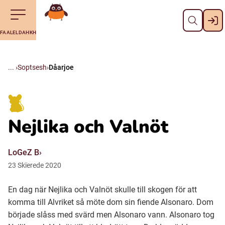
Dahph
Till navigering av sidans innehåll
Till övergripande innehåll för webbplatsen
Aalkoebealan
FAALELDAHKH
Svenska
Suomi (Finska)
Soptsesh
Dåarjoe
Meänkieli
Nejlika och Valnöt
Julevsámegiella (Lulesamiska)
LoGeZ B
Åarjelsaemiengïele (Sydsamiska)
23
Skïerede
2020
En dag när Nejlika och Valnöt skulle till skogen för att
Davvisámegiella (Nordsamiska)
komma till Alvriket så möte dom sin fiende Alsonaro. Dom
började slåss med svärd men Alsonaro vann. Alsonaro tog
Bidumsámegiella (Pitesamiska)