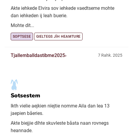
Akte iehkede Elvira sov iehkede vaedtseme mohte
dan iehkeden ij leah buerie.
Mohte dït...
SOPTSESE
GIELTEGS JÏH HEAMTURE
Tjallemballdastibme2025
7 Rahk. 2025
Sotsestem
Ikth vielie aejkien nïejtie nomme Aila dan lea 13
jaepien båeries.
Akte biejjie dïhte skuvleste båata naan rovnegs
heannade.