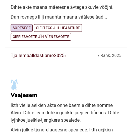
Dïhte akte maana måeresne åvtege skuvle vööjni.
Dan rovnegs li ij maahta maana våålese åad...
SOPTSESE
GIELTEGS JÏH HEAMTURE
GIERIESVOETE JÏH VÏENESVOETE
Tjallemballdastibme2025
7 Rahk. 2025
Vaajesem
Ikth vielie aeikien akte onne baernie dihte nomme
Alvin. Dihte leam luhkiegöökte jaepien båeries. Dihte
lyjhkoe juelkie-tjengkere spealede.
Alvin julkie-tjengrelaagesne spealede. Ikth aejkien