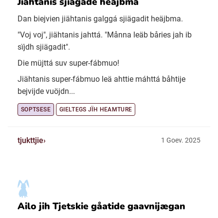
Jiähtanis sjiägade heäjbma
Dan biejvien jiähtanis galggá sjiägadit heäjbma.
"Voj voj", jiähtanis jahttá. "Månna leäb båries jah ib
sïjdh sjiägadit".
Die müjttá suv super-fábmuo!
Jiähtanis super-fábmuo leä ahttie máhttá båhtije
bejvijde vuöjdn...
SOPTSESE
GIELTEGS JÏH HEAMTURE
tjukttjie
1 Goev. 2025
Ailo jih Tjetskie gåatide gaavnijægan