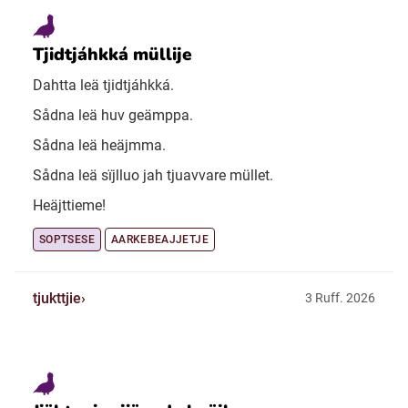
Tjidtjáhkká müllije
Dahtta leä tjidtjáhkká.
Sådna leä huv geämppa.
Sådna leä heäjmma.
Sådna leä sïjlluo jah tjuavvare müllet.
Heäjttieme!
SOPTSESE
AARKEBEAJJETJE
tjukttjie
3 Ruff. 2026