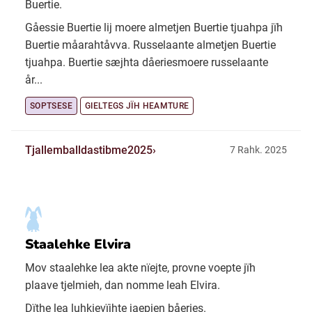
Buertie.
Gåessie Buertie lij moere almetjen Buertie tjuahpa jïh
Buertie måarahtåvva. Russelaante almetjen Buertie
tjuahpa. Buertie sæjhta dåeriesmoere russelaante
år...
SOPTSESE
GIELTEGS JÏH HEAMTURE
Tjallemballdastibme2025
7 Rahk. 2025
Staalehke Elvira
Mov staalehke lea akte nïejte, provne voepte jïh
plaave tjelmieh, dan nomme leah Elvira.
Dïthe lea luhkievïjhte jaepien båeries.