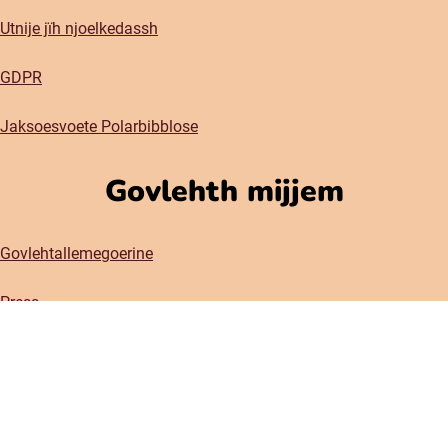
Utnije jïh njoelkedassh
GDPR
Jaksoesvoete Polarbibblose
Govlehth mijjem
Govlehtallemegoerine
Press
Sociala medier
Instagram
Facebook
(öppnas i nytt fönster)
(öppnas i nytt fönster)