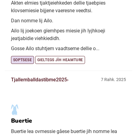
Akten elmies tjaktjeiehkeden dellie tjaebpies
klovsemiesie bijjene vaeresne veedtsi.
Dan nomme lij Ailo.
Ailo lij joekoen gïemhpes miesie jih lyjhkoeji
jeatjabidie viehkiedidh.
Gosse Ailo stuhtjem vaadtseme dellie o...
SOPTSESE
GIELTEGS JÏH HEAMTURE
Tjallemballdastibme2025
7 Rahk. 2025
Buertie
Buertie lea ovmessie gåese buertie jïh nomme lea