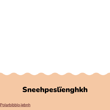
Sneehpeslïenghkh
Polarbibblo-ïebnh