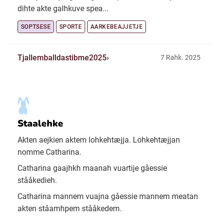
dihte akte galhkuve spea...
SOPTSESE
SPORTE
AARKEBEAJJETJE
Tjallemballdastibme2025
7 Rahk. 2025
Staalehke
Akten aejkien aktem lohkehtæjja. Lohkehtæjjan
nomme Catharina.
Catharina gaajhkh maanah vuartije gåessie
stååkedieh.
Catharina mannem vuajna gåessie mannem meatan
akten ståamhpem stååkedem.