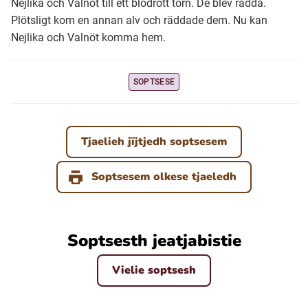
Nejlika och Valnöt till ett blodrött torn. De blev rädda.
Plötsligt kom en annan alv och räddade dem. Nu kan
Nejlika och Valnöt komma hem.
Ubmejesámiengiälla (Umesamiska)
Kaale (Romska)
SOPTSESE
Arli (Romska)
Tjaelieh jïjtjedh soptsesem
Resanderomani (Romska)
Soptsesem olkese tjaeledh
Kelderash (Romska)
Soptsesth jeatjabistie
Lovari (Romska)
Vielie soptsesh