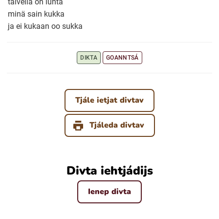
talvella on lunta
minä sain kukka
ja ei kukaan oo sukka
Ubmejesámiengiälla (Umesamiska)
Kaale (Romska)
DIKTA
GOANNTSÁ
Arli (Romska)
Tjále ietjat divtav
Resanderomani (Romska)
Tjáleda divtav
Kelderash (Romska)
Divta iehtjádijs
Lovari (Romska)
Ienep divta