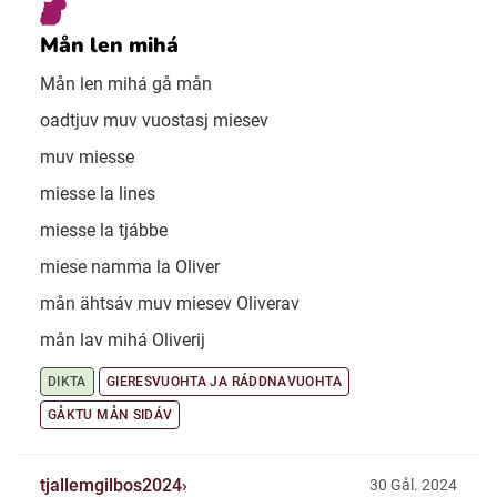
Mån len mihá
Mån len mihá gå mån
oadtjuv muv vuostasj miesev
muv miesse
miesse la lines
miesse la tjábbe
miese namma la Oliver
mån ähtsáv muv miesev Oliverav
mån lav mihá Oliverij
DIKTA
GIERESVUOHTA JA RÁDDNAVUOHTA
GÅKTU MÅN SIDÁV
tjallemgilbos2024
30 Gål. 2024