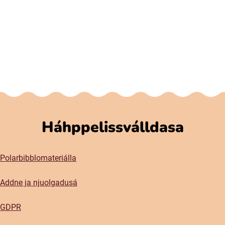
Háhppelissválldasa
Polarbibblomateriálla
Addne ja njuolgadusá
GDPR