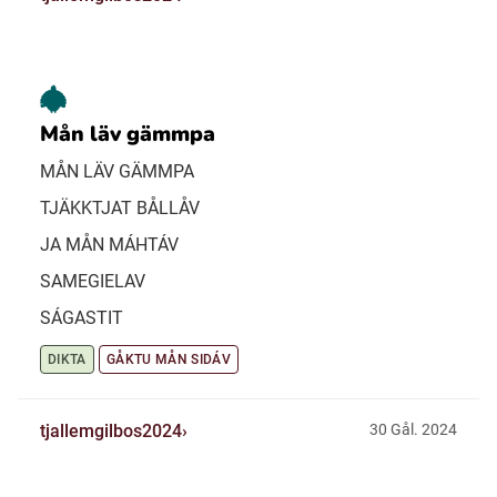
Mån läv gämmpa
MÅN LÄV GÄMMPA
TJÄKKTJAT BÅLLÅV
JA MÅN MÁHTÁV
SAMEGIELAV
SÁGASTIT
DIKTA
GÅKTU MÅN SIDÁV
tjallemgilbos2024
30 Gål. 2024