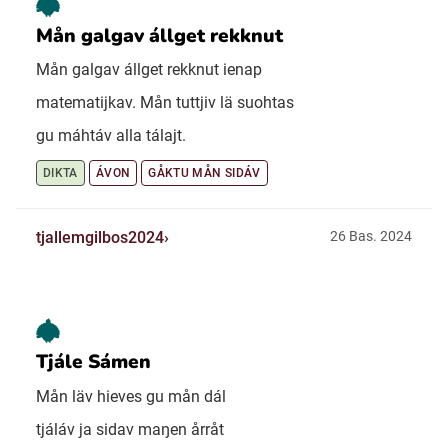
Mån galgav állget rekknut
Mån galgav állget rekknut ienap
matematijkav. Mån tuttjiv lä suohtas
gu máhtáv alla tálajt.
DIKTA
ÁVON
GÅKTU MÅN SIDÁV
tjallemgilbos2024
26 Bas. 2024
Tjále Sámen
Mån läv hieves gu mån dál
tjáláv ja sidav maŋen årråt