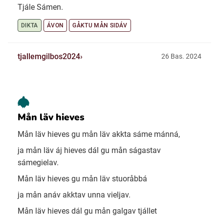
Tjále Sámen.
DIKTA
ÁVON
GÅKTU MÅN SIDÁV
tjallemgilbos2024
26 Bas. 2024
Mån läv hieves
Mån läv hieves gu mån läv akkta sáme mánná,
ja mån läv áj hieves dál gu mån ságastav
sámegielav.
Mån läv hieves gu mån läv stuoråbbá
ja mån anáv akktav unna vieljav.
Mån läv hieves dál gu mån galgav tjállet