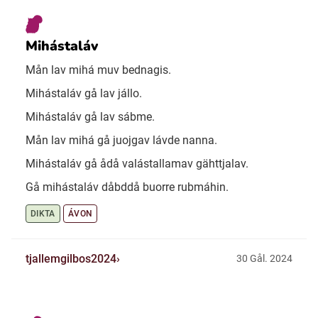
Mihástaláv
Mån lav mihá muv bednagis.
Mihástaláv gå lav jállo.
Mihástaláv gå lav sábme.
Mån lav mihá gå juojgav lávde nanna.
Mihástaláv gå ådå valástallamav gähttjalav.
Gå mihástaláv dåbddå buorre rubmáhin.
DIKTA
ÁVON
tjallemgilbos2024
30 Gål. 2024