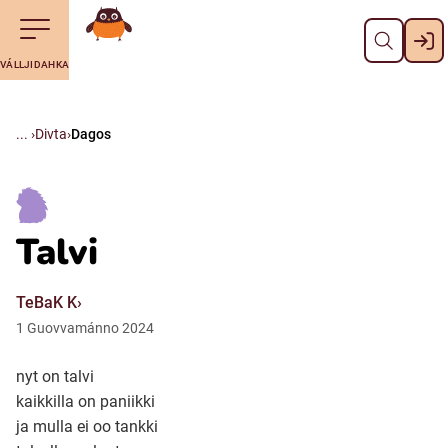
Dahpa
Till navigering av sidans innehåll
Till övergripande innehåll för webbplatsen
Maná álggobälláj
VÁLLJIDAHKA
Svenska
Suomi (Finska)
Divta
Dagos
Meänkieli
Talvi
Julevsámegiella (Lulesamiska)
TeBaK K
Åarjelsaemiengïele (Sydsamiska)
1
Guovvamánno
2024
nyt on talvi
Davvisámegiella (Nordsamiska)
kaikkilla on paniikki
ja mulla ei oo tankki
Bidumsámegiella (Pitesamiska)