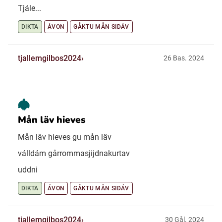
Tjále...
DIKTA
ÁVON
GÅKTU MÅN SIDÁV
tjallemgilbos2024
26 Bas. 2024
Mån läv hieves
Mån läv hieves gu mån läv
válldám gårrommasjijdnakurtav
uddni
DIKTA
ÁVON
GÅKTU MÅN SIDÁV
tjallemgilbos2024
30 Gål. 2024