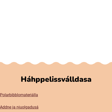
Háhppelissválldasa
Polarbibblomateriálla
Addne ja njuolgadusá