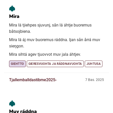
Mira
Mira lä tjiehpes sjuvunj, sån lä áhtje buoremus
båtsojbiena.
Mira lä áj muv buoremus ráddna. Ijan sån årrá muv
sieŋgon.
Mira sihtá agev tjuovvot muv jala áhtjev.
GIEHTTO
GIERESVUOHTA JA RÁDDNAVUOHTA
JUHTUSA
Tjallemballdastibme2025
7 Bas. 2025
Muv ráddna