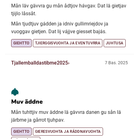
Mån läv gävvra gu mån ådtjov hávgav. Dat lä gietjav
tjijlo låssåt.
Mån tjudtjuv gádden ja idniv gullimriejdov ja
vuoggav gietjen. Dat lij vájjve giesset bajás.
GIEHTTO
TJIERGGISVUOHTA JA EVENTUVRRA
JUHTUSA
Tjallemballdastibme2025
7 Bas. 2025
Muv äddne
Mån tuhttjiv muv äddne lä gävvra danen gu sån lä
järbme ja gårrot tjuhpav.
GIEHTTO
GIERESVUOHTA JA RÁDDNAVUOHTA