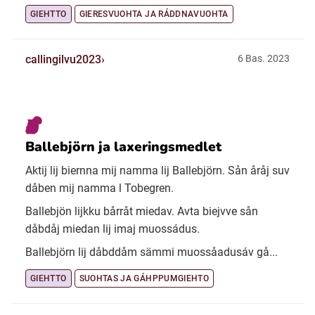
GIEHTTO
GIERESVUOHTA JA RÁDDNAVUOHTA
callingilvu2023
6 Bas. 2023
Ballebjörn ja laxeringsmedlet
Aktij lij biernna mij namma lij Ballebjörn. Sån åråj suv
dåben mij namma l Tobegren.
Ballebjön lijkku bårråt miedav. Avta biejvve sån
dåbdåj miedan lij imaj muossádus.
Ballebjörn lij dåbddåm sämmi muossåadusáv gå...
GIEHTTO
SUOHTAS JA GÁHPPUMGIEHTO