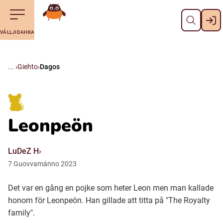
Dahpa
Till navigering av sidans innehåll
Till övergripande innehåll för webbplatsen
Maná álggobälláj
VÁLLJIDAHKA
Svenska
Suomi (Finska)
Giehto
Dagos
Meänkieli
Leonpeön
Julevsámegiella (Lulesamiska)
LuDeZ H
Åarjelsaemiengïele (Sydsamiska)
7
Guovvamánno
2023
Det var en gång en pojke som heter Leon men man kallade
Davvisámegiella (Nordsamiska)
honom för Leonpeön. Han gillade att titta på "The Royalty
family".
Bidumsámegiella (Pitesamiska)