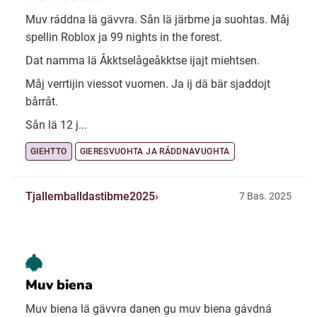
Muv ráddna lä gävvra. Sån lä järbme ja suohtas. Måj
spellin Roblox ja 99 nights in the forest.
Dat namma lä Åkktselågeåkktse ijajt miehtsen.
Måj verrtijin viessot vuomen. Ja ij dä bär sjaddojt
bårråt.
Sån lä 12 j...
GIEHTTO
GIERESVUOHTA JA RÁDDNAVUOHTA
Tjallemballdastibme2025
7 Bas. 2025
Muv biena
Muv biena lä gävvra danen gu muv biena gávdná