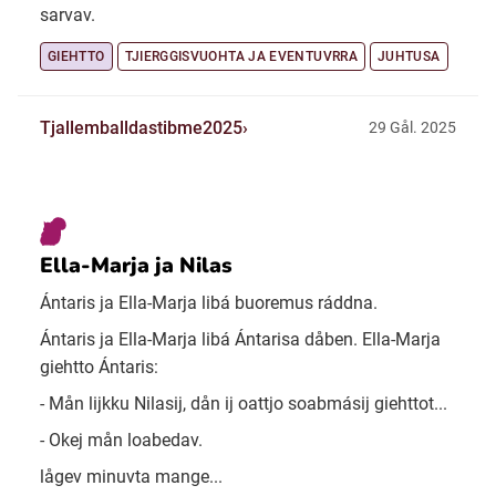
sarvav.
GIEHTTO
TJIERGGISVUOHTA JA EVENTUVRRA
JUHTUSA
Tjallemballdastibme2025
29 Gål. 2025
Ella-Marja ja Nilas
Ántaris ja Ella-Marja libá buoremus ráddna.
Ántaris ja Ella-Marja libá Ántarisa dåben. Ella-Marja
giehtto Ántaris:
- Mån lijkku Nilasij, dån ij oattjo soabmásij giehttot...
- Okej mån loabedav.
lågev minuvta mange...