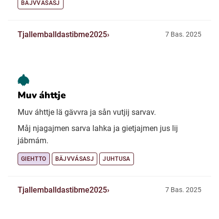
BÄJVVÁSASJ
Tjallemballdastibme2025
7 Bas. 2025
Muv áhttje
Muv áhttje lä gävvra ja sån vutjij sarvav.
Måj njagajmen sarva lahka ja gietjajmen jus lij
jábmám.
GIEHTTO
BÄJVVÁSASJ
JUHTUSA
Tjallemballdastibme2025
7 Bas. 2025