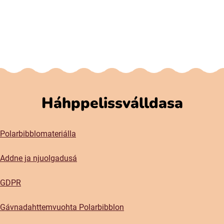
Háhppelissválldasa
Polarbibblomateriálla
Addne ja njuolgadusá
GDPR
Gávnadahttemvuohta Polarbibblon