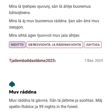
Mira lä tjiehpes sjuvunj, sån lä áhtje buoremus
båtsojbiena.
Mira lä áj muv buoremus ráddna. Ijan sån årrá muv
sieŋgon.
Mira sihtá agev tjuovvot muv jala áhtjev.
GIEHTTO
GIERESVUOHTA JA RÁDDNAVUOHTA
JUHTUSA
Tjallemballdastibme2025
7 Bas. 2025
Muv ráddna
Muv ráddna lä gävvra. Sån lä järbme ja suohtas. Måj
spellin Roblox ja 99 nights in the forest.