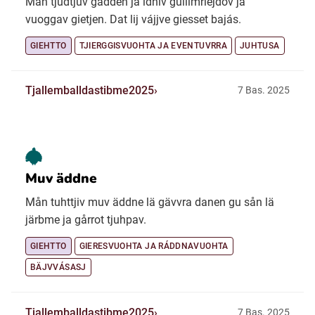
Mån tjudtjuv gádden ja idniv gullimriejdov ja
vuoggav gietjen. Dat lij vájjve giesset bajás.
GIEHTTO
TJIERGGISVUOHTA JA EVENTUVRRA
JUHTUSA
Tjallemballdastibme2025
7 Bas. 2025
Muv äddne
Mån tuhttjiv muv äddne lä gävvra danen gu sån lä
järbme ja gårrot tjuhpav.
GIEHTTO
GIERESVUOHTA JA RÁDDNAVUOHTA
BÄJVVÁSASJ
Tjallemballdastibme2025
7 Bas. 2025