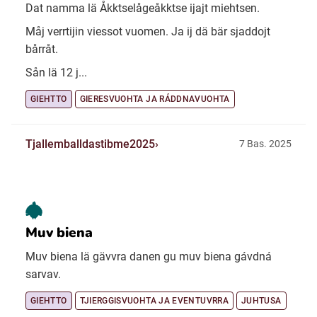
Dat namma lä Åkktselågeåkktse ijajt miehtsen.
Måj verrtijin viessot vuomen. Ja ij dä bär sjaddojt
bårråt.
Sån lä 12 j...
GIEHTTO
GIERESVUOHTA JA RÁDDNAVUOHTA
Tjallemballdastibme2025
7 Bas. 2025
Muv biena
Muv biena lä gävvra danen gu muv biena gávdná
sarvav.
GIEHTTO
TJIERGGISVUOHTA JA EVENTUVRRA
JUHTUSA