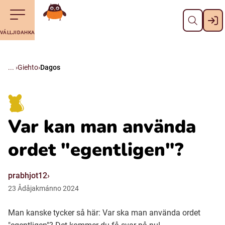
Dahpa
Till navigering av sidans innehåll
Till övergripande innehåll för webbplatsen
Maná álggobälláj
VÁLLJIDAHKA
Svenska
Suomi (Finska)
Giehto
Dagos
Meänkieli
Var kan man använda
Julevsámegiella (Lulesamiska)
ordet "egentligen"?
Åarjelsaemiengïele (Sydsamiska)
prabhjot12
23
Ådåjakmánno
2024
Davvisámegiella (Nordsamiska)
Man kanske tycker så här: Var ska man använda ordet
Bidumsámegiella (Pitesamiska)