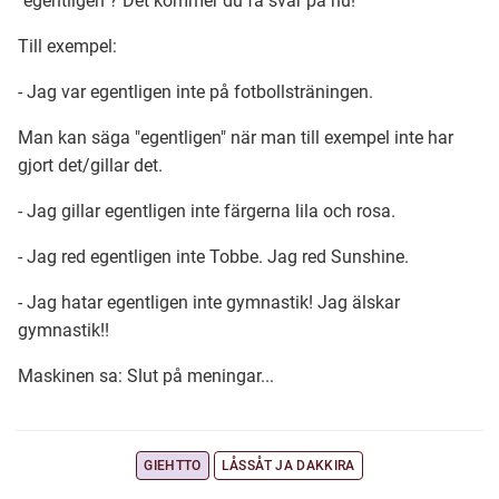
"egentligen"? Det kommer du få svar på nu!
Till exempel:
Ubmejesámiengiälla (Umesamiska)
- Jag var egentligen inte på fotbollsträningen.
Kaale (Romska)
Man kan säga "egentligen" när man till exempel inte har
gjort det/gillar det.
Arli (Romska)
- Jag gillar egentligen inte färgerna lila och rosa.
- Jag red egentligen inte Tobbe. Jag red Sunshine.
Resanderomani (Romska)
- Jag hatar egentligen inte gymnastik! Jag älskar
gymnastik!!
Kelderash (Romska)
Maskinen sa: Slut på meningar...
Lovari (Romska)
GIEHTTO
LÅSSÅT JA DAKKIRA