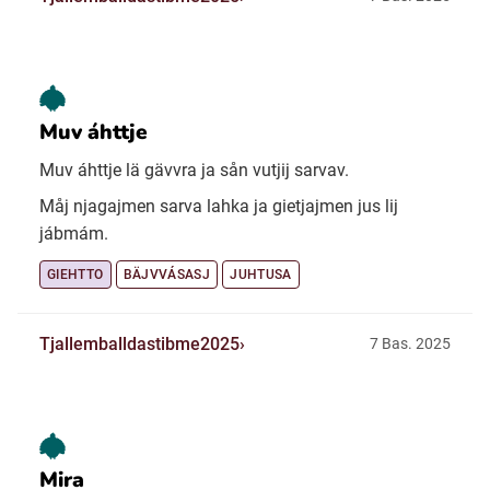
Muv áhttje
Muv áhttje lä gävvra ja sån vutjij sarvav.
Måj njagajmen sarva lahka ja gietjajmen jus lij
jábmám.
GIEHTTO
BÄJVVÁSASJ
JUHTUSA
Tjallemballdastibme2025
7 Bas. 2025
Mira