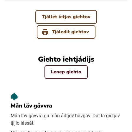
Tjállet ietjas giehtov
Tjáledit giehtov
Giehto iehtjádijs
Lenep giehto
Mån läv gävvra
Mån läv gävvra gu mån ådtjov hávgav. Dat lä gietjav
tjijlo låssåt.