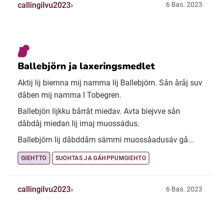
callingilvu2023
6 Bas. 2023
Ballebjörn ja laxeringsmedlet
Aktij lij biernna mij namma lij Ballebjörn. Sån åråj suv
dåben mij namma l Tobegren.
Ballebjön lijkku bårråt miedav. Avta biejvve sån
dåbdåj miedan lij imaj muossádus.
Ballebjörn lij dåbddåm sämmi muossåadusáv gå...
GIEHTTO
SUOHTAS JA GÁHPPUMGIEHTO
callingilvu2023
6 Bas. 2023