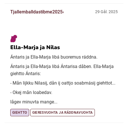
Tjallemballdastibme2025
29 Gål. 2025
Ella-Marja ja Nilas
Ántaris ja Ella-Marja libá buoremus ráddna.
Ántaris ja Ella-Marja libá Ántarisa dåben. Ella-Marja
giehtto Ántaris:
- Mån lijkku Nilasij, dån ij oattjo soabmásij giehttot...
- Okej mån loabedav.
lågev minuvta mange...
GIEHTTO
GIERESVUOHTA JA RÁDDNAVUOHTA