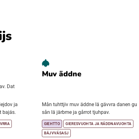
ijs
Muv äddne
av. Dat
iejdov ja
Mån tuhttjiv muv äddne lä gävvra danen gu
t bajás.
sån lä järbme ja gårrot tjuhpav.
UVRRA
GIEHTTO
GIERESVUOHTA JA RÁDDNAVUOHTA
BÄJVVÁSASJ