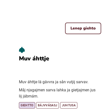
Lenep giehto
Muv áhttje
Muv áhttje lä gävvra ja sån vutjij sarvav.
Måj njagajmen sarva lahka ja gietjajmen jus
lij jábmám.
GIEHTTO
BÄJVVÁSASJ
JUHTUSA