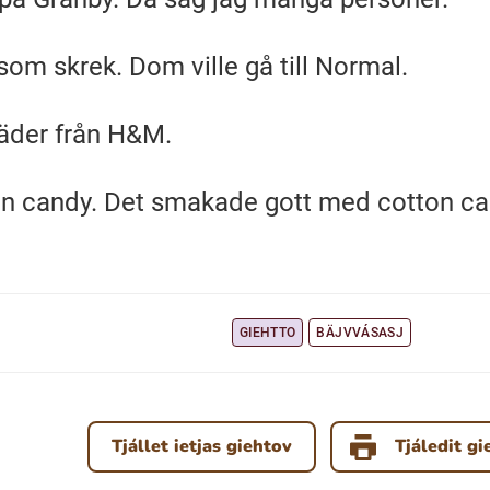
som skrek. Dom ville gå till Normal.
äder från H&M.
on candy. Det smakade gott med cotton ca
GIEHTTO
BÄJVVÁSASJ
Tjállet ietjas giehtov
Tjáledit gi