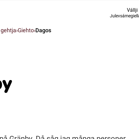
Vállji
Julevsámegiell
Suomi (Finska)
 gehtja
Giehto
Dagos
Åarjelsaemiengïele (Sydsamiska)
Ubmejesámiengiälla (Umesamiska)
by
Resanderomani (Romska)
 på Gränby. Då såg jag många personer.