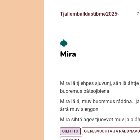
Tjallemballdastibme2025
7
Mira
Mira lä tjiehpes sjuvunj, sån lä áhtje
buoremus båtsojbiena.
Mira lä áj muv buoremus ráddna. Ij
årrá muv sieŋgon.
Mira sihtá agev tjuovvot muv jala áh
GIEHTTO
GIERESVUOHTA JA RÁDDNAV