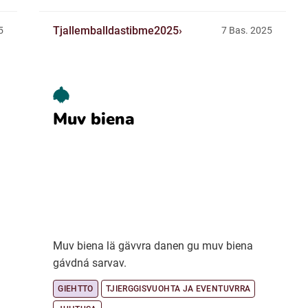
Tjallemballdastibme2025
5
7 Bas. 2025
Muv biena
Muv biena lä gävvra danen gu muv biena
gávdná sarvav.
GIEHTTO
TJIERGGISVUOHTA JA EVENTUVRRA