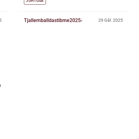
JUHTUSA
Tjallemballdastibme2025
5
29 Gål. 2025
n