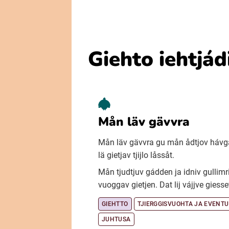
Giehto iehtjád
Mån läv gävvra
Mån läv gävvra gu mån ådtjov hávg
lä gietjav tjijlo låssåt.
Mån tjudtjuv gádden ja idniv gullimr
vuoggav gietjen. Dat lij vájjve giesse
GIEHTTO
TJIERGGISVUOHTA JA EVENT
JUHTUSA