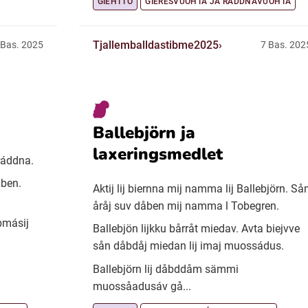
GIEHTTO
GIERESVUOHTA JA RÁDDNAVUOHTA
Tjallemballdastibme2025
 Bas. 2025
7 Bas. 202
Ballebjörn ja
laxeringsmedlet
ráddna.
åben.
Aktij lij biernna mij namma lij Ballebjörn. Så
åråj suv dåben mij namma l Tobegren.
abmásij
Ballebjön lijkku bårråt miedav. Avta biejvve
sån dåbdåj miedan lij imaj muossádus.
Ballebjörn lij dåbddåm sämmi
muossåadusáv gå...