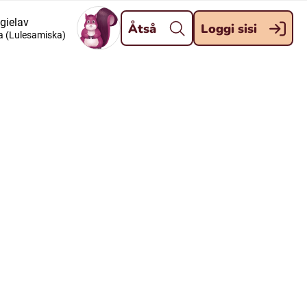
Dahpa
 gielav
Åtså
Loggi sisi
a (Lulesamiska)
Meänkieli
Davvisámegiella (Nordsamiska)
Kaale (Romska)
Kelderash (Romska)