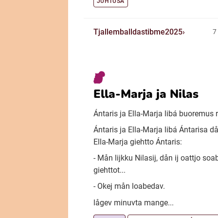
JUHTUSA
Tjallemballdastibme2025
7
Ella-Marja ja Nilas
Ántaris ja Ella-Marja libá buoremus 
Ántaris ja Ella-Marja libá Ántarisa d
Ella-Marja giehtto Ántaris:
- Mån lijkku Nilasij, dån ij oattjo so
giehttot...
- Okej mån loabedav.
lågev minuvta mange...