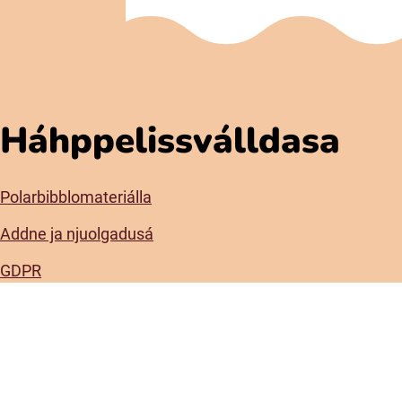
Háhppelissválldasa
Polarbibblomateriálla
Addne ja njuolgadusá
GDPR
Gávnadahttemvuohta Polarbibblon
Aktavuodav válde mijá