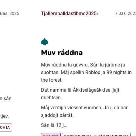
Tjallemballdastibme2025
 Bas. 2025
7 Bas. 202
Muv ráddna
Muv ráddna lä gävvra. Sån lä järbme ja
suohtas. Måj spellin Roblox ja 99 nights in
the forest.
Dat namma lä Åkktselågeåkktse ijajt
miehtsen.
an sån
Måj verrtijin viessot vuomen. Ja ij dä bär
sjaddojt bårråt.
tjev.
Sån lä 12 j...
UOHTA