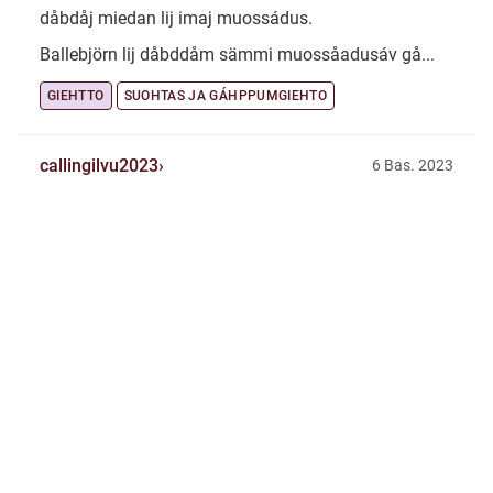
dåbdåj miedan lij imaj muossádus.
Ballebjörn lij dåbddåm sämmi muossåadusáv gå...
GIEHTTO
SUOHTAS JA GÁHPPUMGIEHTO
callingilvu2023
6 Bas. 2023