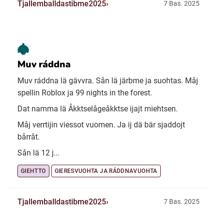
Tjallemballdastibme2025
7 Bas. 2025
Muv ráddna
Muv ráddna lä gävvra. Sån lä järbme ja suohtas. Måj
spellin Roblox ja 99 nights in the forest.
Dat namma lä Åkktselågeåkktse ijajt miehtsen.
Måj verrtijin viessot vuomen. Ja ij dä bär sjaddojt
bårråt.
Sån lä 12 j...
GIEHTTO
GIERESVUOHTA JA RÁDDNAVUOHTA
Tjallemballdastibme2025
7 Bas. 2025