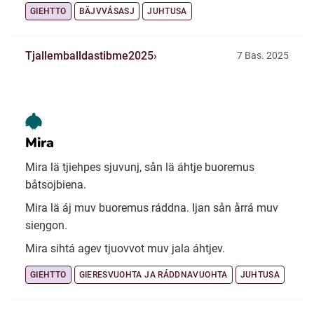
GIEHTTO
BÄJVVÁSASJ
JUHTUSA
Tjallemballdastibme2025
7 Bas. 2025
Mira
Mira lä tjiehpes sjuvunj, sån lä áhtje buoremus
båtsojbiena.
Mira lä áj muv buoremus ráddna. Ijan sån årrá muv
sieŋgon.
Mira sihtá agev tjuovvot muv jala áhtjev.
GIEHTTO
GIERESVUOHTA JA RÁDDNAVUOHTA
JUHTUSA