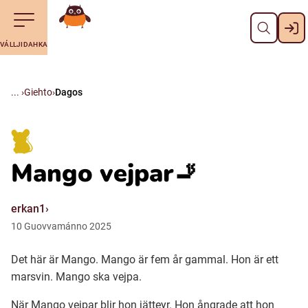
Dahpa
Till navigering av sidans innehåll
Till övergripande innehåll för webbplatsen
Maná álggobälláj
VÁLLJIDAHKA
Svenska
Suomi (Finska)
Giehto
Dagos
Meänkieli
Mango vejpar🚬
Julevsámegiella (Lulesamiska)
erkan1
Åarjelsaemiengïele (Sydsamiska)
10
Guovvamánno
2025
Det här är Mango. Mango är fem år gammal. Hon är ett
Davvisámegiella (Nordsamiska)
marsvin. Mango ska vejpa.
Bidumsámegiella (Pitesamiska)
När Mango vejpar blir hon jätteyr. Hon ångrade att hon