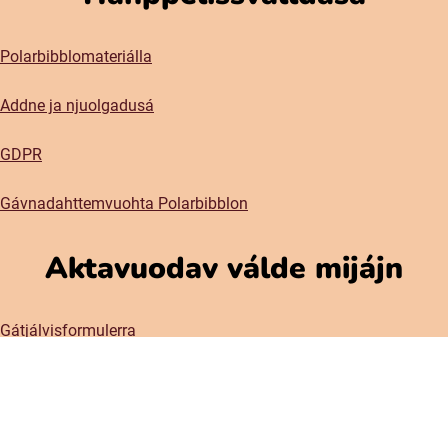
Polarbibblomateriálla
Addne ja njuolgadusá
GDPR
Gávnadahttemvuohta Polarbibblon
Aktavuodav válde mijájn
Gátjálvisformulerra
Prässa
Sociala medier