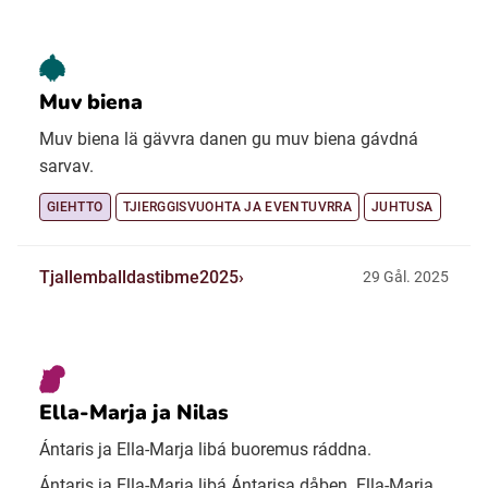
Muv biena
Muv biena lä gävvra danen gu muv biena gávdná
sarvav.
GIEHTTO
TJIERGGISVUOHTA JA EVENTUVRRA
JUHTUSA
Tjallemballdastibme2025
29 Gål. 2025
Ella-Marja ja Nilas
Ántaris ja Ella-Marja libá buoremus ráddna.
Ántaris ja Ella-Marja libá Ántarisa dåben. Ella-Marja