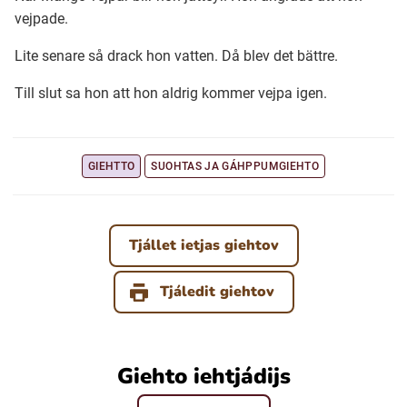
vejpade.
Ubmejesámiengiälla (Umesamiska)
Lite senare så drack hon vatten. Då blev det bättre.
Till slut sa hon att hon aldrig kommer vejpa igen.
Kaale (Romska)
Arli (Romska)
GIEHTTO
SUOHTAS JA GÁHPPUMGIEHTO
Resanderomani (Romska)
Tjállet ietjas giehtov
Kelderash (Romska)
Tjáledit giehtov
Lovari (Romska)
Giehto iehtjádijs