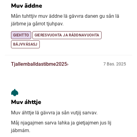
Muv äddne
Mån tuhttjiv muv äddne lä gävvra danen gu sån lä
järbme ja gårrot tjuhpav.
GIEHTTO
GIERESVUOHTA JA RÁDDNAVUOHTA
BÄJVVÁSASJ
Tjallemballdastibme2025
7 Bas. 2025
Muv áhttje
Muv áhttje lä gävvra ja sån vutjij sarvav.
Måj njagajmen sarva lahka ja gietjajmen jus lij
jábmám.