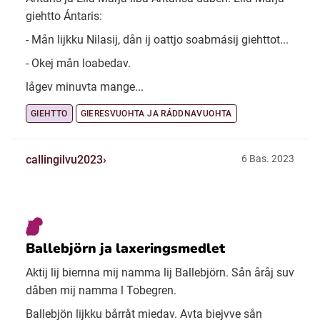
giehtto Ántaris:
- Mån lijkku Nilasij, dån ij oattjo soabmásij giehttot...
- Okej mån loabedav.
lågev minuvta mange...
GIEHTTO
GIERESVUOHTA JA RÁDDNAVUOHTA
callingilvu2023
6 Bas. 2023
Ballebjörn ja laxeringsmedlet
Aktij lij biernna mij namma lij Ballebjörn. Sån åråj suv
dåben mij namma l Tobegren.
Ballebjön lijkku bårråt miedav. Avta biejvve sån