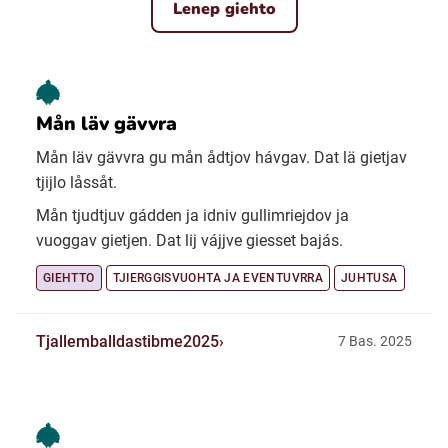
Lenep giehto
Mån läv gävvra
Mån läv gävvra gu mån ådtjov hávgav. Dat lä gietjav
tjijlo låssåt.
Mån tjudtjuv gádden ja idniv gullimriejdov ja
vuoggav gietjen. Dat lij vájjve giesset bajás.
GIEHTTO
TJIERGGISVUOHTA JA EVENTUVRRA
JUHTUSA
Tjallemballdastibme2025
7 Bas. 2025