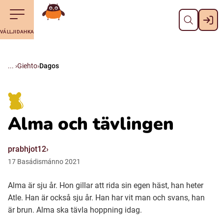
Dahpa
Till navigering av sidans innehåll
Till övergripande innehåll för webbplatsen
Maná álggobälláj
VÁLLJIDAHKA
Svenska
Suomi (Finska)
Giehto
Dagos
Meänkieli
Alma och tävlingen
Julevsámegiella (Lulesamiska)
prabhjot12
Åarjelsaemiengïele (Sydsamiska)
17
Basádismánno
2021
Alma är sju år. Hon gillar att rida sin egen häst, han heter
Davvisámegiella (Nordsamiska)
Atle. Han är också sju år. Han har vit man och svans, han
är brun. Alma ska tävla hoppning idag.
Bidumsámegiella (Pitesamiska)