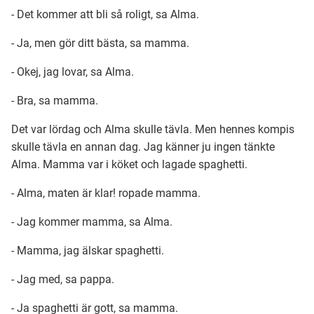
- Det kommer att bli så roligt, sa Alma.
Ubmejesámiengiälla (Umesamiska)
- Ja, men gör ditt bästa, sa mamma.
- Okej, jag lovar, sa Alma.
Kaale (Romska)
- Bra, sa mamma.
Arli (Romska)
Det var lördag och Alma skulle tävla. Men hennes kompis
skulle tävla en annan dag. Jag känner ju ingen tänkte
Alma. Mamma var i köket och lagade spaghetti.
Resanderomani (Romska)
- Alma, maten är klar! ropade mamma.
Kelderash (Romska)
- Jag kommer mamma, sa Alma.
- Mamma, jag älskar spaghetti.
Lovari (Romska)
- Jag med, sa pappa.
- Ja spaghetti är gott, sa mamma.