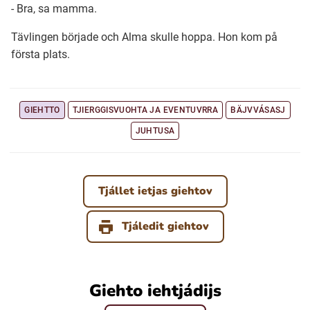
- Bra, sa mamma.
Tävlingen började och Alma skulle hoppa. Hon kom på
första plats.
GIEHTTO
TJIERGGISVUOHTA JA EVENTUVRRA
BÄJVVÁSASJ
JUHTUSA
Tjállet ietjas giehtov
Tjáledit giehtov
Giehto iehtjádijs