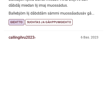
dåbdåj miedan lij imaj muossádus.
Ballebjörn lij dåbddåm sämmi muossåadusáv gå...
GIEHTTO
SUOHTAS JA GÁHPPUMGIEHTO
callingilvu2023
6 Bas. 2023