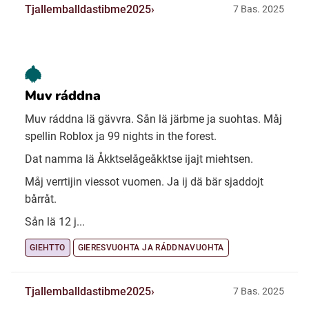
Tjallemballdastibme2025
7 Bas. 2025
Muv ráddna
Muv ráddna lä gävvra. Sån lä järbme ja suohtas. Måj
spellin Roblox ja 99 nights in the forest.
Dat namma lä Åkktselågeåkktse ijajt miehtsen.
Måj verrtijin viessot vuomen. Ja ij dä bär sjaddojt
bårråt.
Sån lä 12 j...
GIEHTTO
GIERESVUOHTA JA RÁDDNAVUOHTA
Tjallemballdastibme2025
7 Bas. 2025