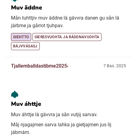
Muv äddne
Mån tuhttjiv muv äddne lä gävvra danen gu sån lä
järbme ja gårrot tjuhpav.
GIEHTTO
GIERESVUOHTA JA RÁDDNAVUOHTA
BÄJVVÁSASJ
Tjallemballdastibme2025
7 Bas. 2025
Muv áhttje
Muv áhttje lä gävvra ja sån vutjij sarvav.
Måj njagajmen sarva lahka ja gietjajmen jus lij
jábmám.