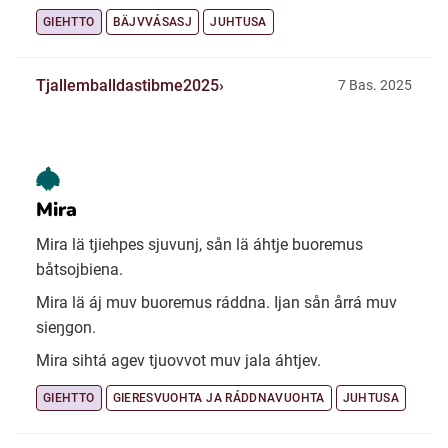
GIEHTTO
BÄJVVÁSASJ
JUHTUSA
Tjallemballdastibme2025
7 Bas. 2025
Mira
Mira lä tjiehpes sjuvunj, sån lä áhtje buoremus
båtsojbiena.
Mira lä áj muv buoremus ráddna. Ijan sån årrá muv
sieŋgon.
Mira sihtá agev tjuovvot muv jala áhtjev.
GIEHTTO
GIERESVUOHTA JA RÁDDNAVUOHTA
JUHTUSA