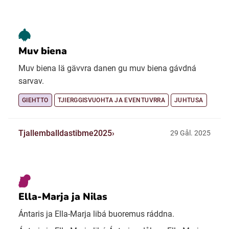
Muv biena
Muv biena lä gävvra danen gu muv biena gávdná
sarvav.
GIEHTTO
TJIERGGISVUOHTA JA EVENTUVRRA
JUHTUSA
Tjallemballdastibme2025
29 Gål. 2025
Ella-Marja ja Nilas
Ántaris ja Ella-Marja libá buoremus ráddna.