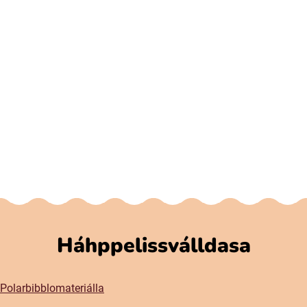
Háhppelissválldasa
Polarbibblomateriálla