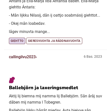
Ántaris ja Ella-Marja libá Ántarisa dåben. Ella-Marja
giehtto Ántaris:
- Mån lijkku Nilasij, dån ij oattjo soabmásij giehttot...
- Okej mån loabedav.
lågev minuvta mange...
GIEHTTO
GIERESVUOHTA JA RÁDDNAVUOHTA
callingilvu2023
6 Bas. 2023
Ballebjörn ja laxeringsmedlet
Aktij lij biernna mij namma lij Ballebjörn. Sån åråj suv
dåben mij namma l Tobegren.
Ballebjön lijkku bårråt miedav. Avta biejvve sån