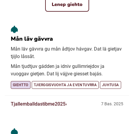
Lenep giehto
Mån läv gävvra
Mån läv gävvra gu mån ådtjov hávgav. Dat lä gietjav
tjijlo låssåt.
Mån tjudtjuv gádden ja idniv gullimriejdov ja
vuoggav gietjen. Dat lij vájjve giesset bajás.
GIEHTTO
TJIERGGISVUOHTA JA EVENTUVRRA
JUHTUSA
Tjallemballdastibme2025
7 Bas. 2025