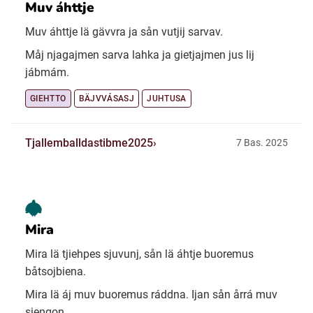
Muv áhttje
Muv áhttje lä gävvra ja sån vutjij sarvav.
Måj njagajmen sarva lahka ja gietjajmen jus lij
jábmám.
GIEHTTO
BÄJVVÁSASJ
JUHTUSA
Tjallemballdastibme2025
7 Bas. 2025
Mira
Mira lä tjiehpes sjuvunj, sån lä áhtje buoremus
båtsojbiena.
Mira lä áj muv buoremus ráddna. Ijan sån årrá muv
sieŋgon.