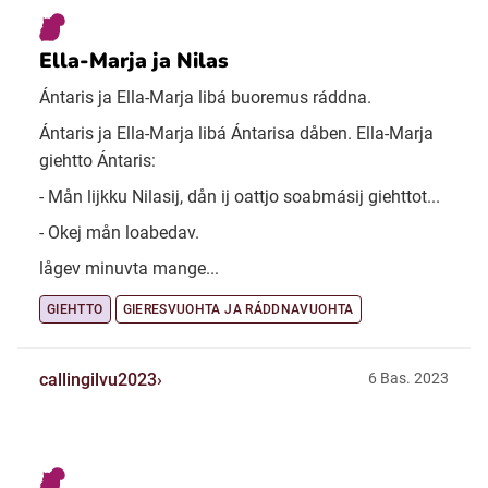
Ella-Marja ja Nilas
Ántaris ja Ella-Marja libá buoremus ráddna.
Ántaris ja Ella-Marja libá Ántarisa dåben. Ella-Marja
giehtto Ántaris:
- Mån lijkku Nilasij, dån ij oattjo soabmásij giehttot...
- Okej mån loabedav.
lågev minuvta mange...
GIEHTTO
GIERESVUOHTA JA RÁDDNAVUOHTA
callingilvu2023
6 Bas. 2023