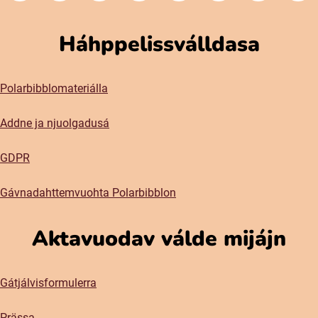
Háhppelissválldasa
Polarbibblomateriálla
Addne ja njuolgadusá
GDPR
Gávnadahttemvuohta Polarbibblon
Aktavuodav válde mijájn
Gátjálvisformulerra
Prässa