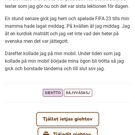
texter som jag gör nu och det var sista lektionen för dagen.
En stund senare gick jag hem och spelade FIFA 23 tills min
mamma hade lagat middag. På kvällen åt jag middag. Jag
åt en kurdisk maträtt och jag vet inte vad den heter på
svenska men det var jättegott.
Därefter kollade jag på min mobil. Under tiden som jag
kollade på min mobil började mina ögon bli trötta så jag
gick och borstade tänderna och till slut sov jag.
GIEHTTO
BÄJVVÁSASJ
Tjállet ietjas giehtov
Tjáledit giehtov