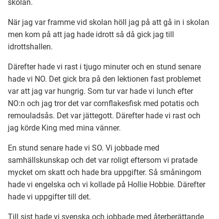
skolan.
När jag var framme vid skolan höll jag på att gå in i skolan
Ubmejesámiengiälla (Umesamiska)
men kom på att jag hade idrott så då gick jag till
idrottshallen.
Kaale (Romska)
Därefter hade vi rast i tjugo minuter och en stund senare
hade vi NO. Det gick bra på den lektionen fast problemet
Arli (Romska)
var att jag var hungrig. Som tur var hade vi lunch efter
NO:n och jag tror det var cornflakesfisk med potatis och
remouladsås. Det var jättegott. Därefter hade vi rast och
Resanderomani (Romska)
jag körde King med mina vänner.
En stund senare hade vi SO. Vi jobbade med
Kelderash (Romska)
samhällskunskap och det var roligt eftersom vi pratade
mycket om skatt och hade bra uppgifter. Så småningom
Lovari (Romska)
hade vi engelska och vi kollade på Hollie Hobbie. Därefter
hade vi uppgifter till det.
Till sist hade vi svenska och jobbade med återberättande