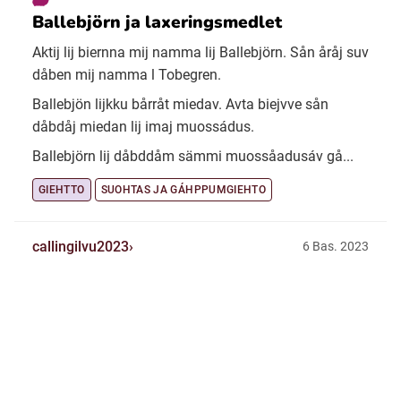
Ballebjörn ja laxeringsmedlet
Aktij lij biernna mij namma lij Ballebjörn. Sån åråj suv
dåben mij namma l Tobegren.
Ballebjön lijkku bårråt miedav. Avta biejvve sån
dåbdåj miedan lij imaj muossádus.
Ballebjörn lij dåbddåm sämmi muossåadusáv gå...
GIEHTTO
SUOHTAS JA GÁHPPUMGIEHTO
callingilvu2023
6 Bas. 2023