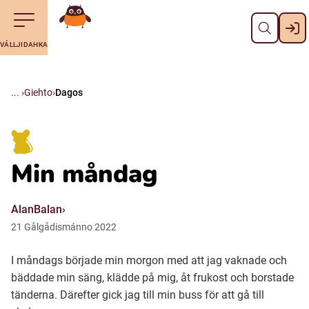
Dahpa
Till navigering av sidans innehåll
Till övergripande innehåll för webbplatsen
Maná álggobälláj
VÁLLJIDAHKA
Svenska
Suomi (Finska)
Giehto
Dagos
Meänkieli
Min måndag
Julevsámegiella (Lulesamiska)
AlanBalan
Åarjelsaemiengïele (Sydsamiska)
21
Gålgådismánno
2022
I måndags började min morgon med att jag vaknade och
Davvisámegiella (Nordsamiska)
bäddade min säng, klädde på mig, åt frukost och borstade
tänderna. Därefter gick jag till min buss för att gå till
Bidumsámegiella (Pitesamiska)