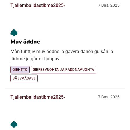
Tjallemballdastibme2025
7 Bas. 2025
Muv äddne
Mån tuhttjiv muv äddne lä gävvra danen gu sån lä
järbme ja gårrot tjuhpav.
GIEHTTO
GIERESVUOHTA JA RÁDDNAVUOHTA
BÄJVVÁSASJ
Tjallemballdastibme2025
7 Bas. 2025