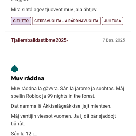
Mira sihtá agev tjuovvot muv jala áhtjev.
GIEHTTO
GIERESVUOHTA JA RÁDDNAVUOHTA
JUHTUSA
Tjallemballdastibme2025
7 Bas. 2025
Muv ráddna
Muv ráddna lä gävvra. Sån lä järbme ja suohtas. Måj
spellin Roblox ja 99 nights in the forest.
Dat namma lä Åkktselågeåkktse ijajt miehtsen.
Måj verrtijin viessot vuomen. Ja ij dä bär sjaddojt
bårråt.
Sån lä 12 j...