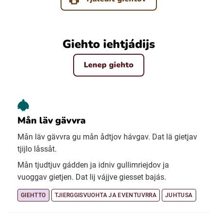
Giehto iehtjádijs
Lenep giehto
Mån läv gävvra
Mån läv gävvra gu mån ådtjov hávgav. Dat lä gietjav
tjijlo låssåt.
Mån tjudtjuv gádden ja idniv gullimriejdov ja
vuoggav gietjen. Dat lij vájjve giesset bajás.
GIEHTTO
TJIERGGISVUOHTA JA EVENTUVRRA
JUHTUSA