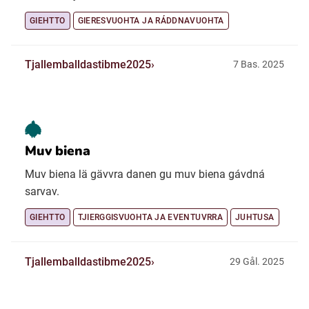
GIEHTTO
GIERESVUOHTA JA RÁDDNAVUOHTA
Tjallemballdastibme2025
7 Bas. 2025
Muv biena
Muv biena lä gävvra danen gu muv biena gávdná
sarvav.
GIEHTTO
TJIERGGISVUOHTA JA EVENTUVRRA
JUHTUSA
Tjallemballdastibme2025
29 Gål. 2025