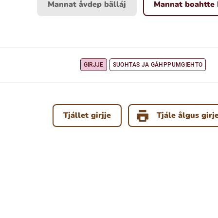
Mannat åvdep bälláj
Mannat boahtte 
GIRJJE
SUOHTAS JA GÁHPPUMGIEHTO
Tjállet girjje
Tjále ålgus girj