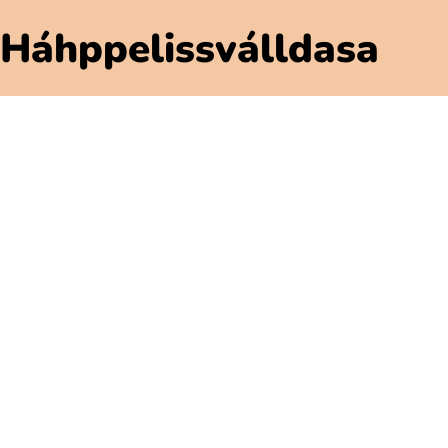
Háhppelissválldasa
Polarbibblomateriálla
Addne ja njuolgadusá
GDPR
Gávnadahttemvuohta Polarbibblon
Aktavuodav válde mijá
Gátjálvisformulerra
Prässa