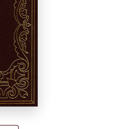
an börjar
 och