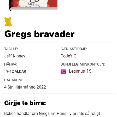
Ubmejesámiengiälla (Umesamiska)
Gregs bravader
Kaale (Romska)
Arli (Romska)
TJÁLLE:
GÄTJÁSTIDDJE:
Jeff Kinney
PoJeY C
Resanderomani (Romska)
HÄHPÁ:
DUNJI LEGIMUSKONTUJN:
Legimus
9-12 ÁLDAR
Kelderash (Romska)
DAGÁDUM:
4
Sjnjilltjamánno
2022
Lovari (Romska)
Girjje le birra:
Boken handlar om Gregs liv. Hans liv är inte så roligt