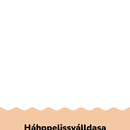
Háhppelissválldasa