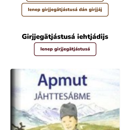
Ienep girjjegätjástusá dán girjjáj
Girjjegätjástusá iehtjádijs
Ienep girjjegätjástusá