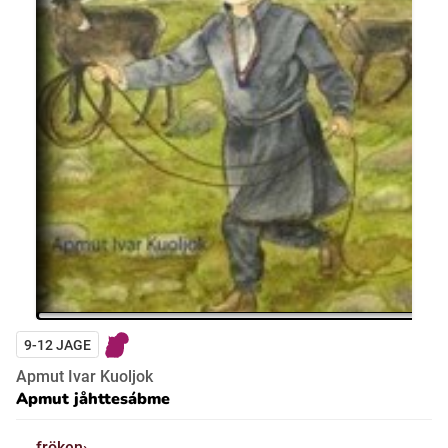
9-12 JAGE
Apmut Ivar Kuoljok
Apmut jåhttesábme
fröken