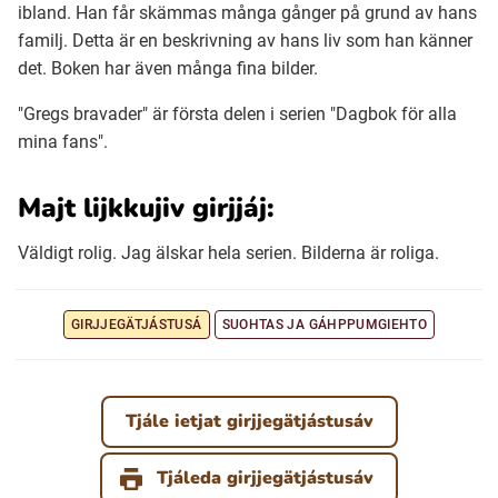
ibland. Han får skämmas många gånger på grund av hans
familj. Detta är en beskrivning av hans liv som han känner
det. Boken har även många fina bilder.
"Gregs bravader" är första delen i serien "Dagbok för alla
mina fans".
Majt lijkkujiv girjjáj:
Väldigt rolig. Jag älskar hela serien. Bilderna är roliga.
GIRJJEGÄTJÁSTUSÁ
SUOHTAS JA GÁHPPUMGIEHTO
Tjále ietjat girjjegätjástusáv
Tjáleda girjjegätjástusáv