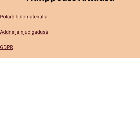
Polarbibblomateriálla
Addne ja njuolgadusá
GDPR
Gávnadahttemvuohta Polarbibblon
Aktavuodav válde mijájn
Gátjálvisformulerra
Prässa
Sociala medier