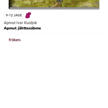
9-12 JAGE
Apmut Ivar Kuoljok
Apmut jåhttesábme
fröken