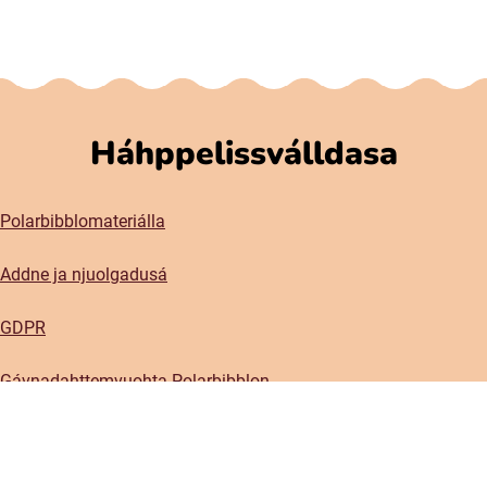
Háhppelissválldasa
Polarbibblomateriálla
Addne ja njuolgadusá
GDPR
Gávnadahttemvuohta Polarbibblon
Aktavuodav válde mijájn