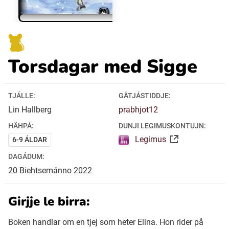
Ubmejesámiengiälla (Umesamiska)
Torsdagar med Sigge
Kaale (Romska)
Arli (Romska)
TJÁLLE:
GÄTJÁSTIDDJE:
Lin Hallberg
prabhjot12
Resanderomani (Romska)
HÄHPÁ:
DUNJI LEGIMUSKONTUJN:
Legimus
6-9 ÁLDAR
Kelderash (Romska)
DAGÁDUM:
20
Biehtsemánno
2022
Lovari (Romska)
Girjje le birra:
Boken handlar om en tjej som heter Elina. Hon rider på