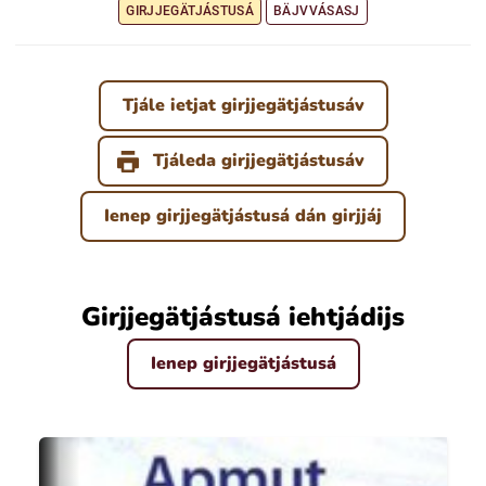
GIRJJEGÄTJÁSTUSÁ
BÄJVVÁSASJ
Tjále ietjat girjjegätjástusáv
Tjáleda girjjegätjástusáv
Ienep girjjegätjástusá dán girjjáj
Girjjegätjástusá iehtjádijs
Ienep girjjegätjástusá