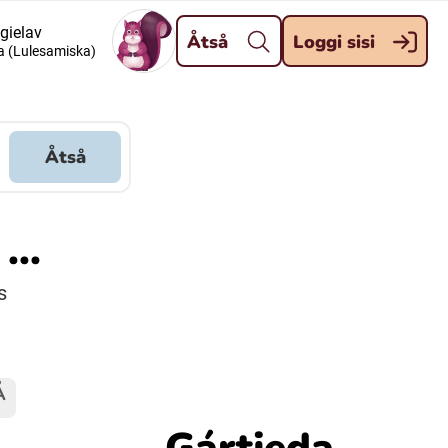
Dahpa
 gielav
Åtså
Loggi sisi
a (Lulesamiska)
Meänkieli
Davvisámegiella (Nordsamiska)
Åtså
Kaale (Romska)
...
Kelderash (Romska)
s
Å
Gártjeda