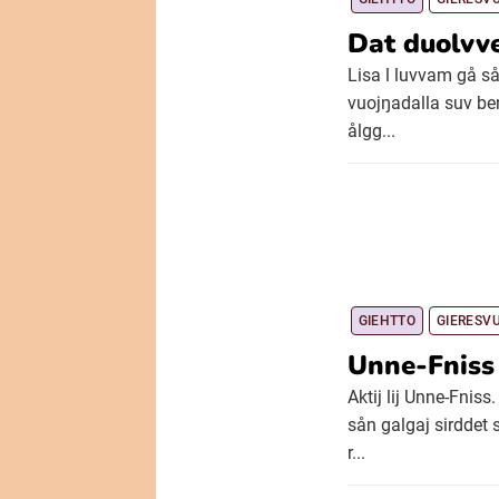
Dat duolvv
Lisa l luvvam gå så
vuojŋadalla suv be
ålgg...
GIEHTTO
GIERESV
Unne-Fniss 
Aktij lij Unne-Fnis
sån galgaj sirddet 
r...