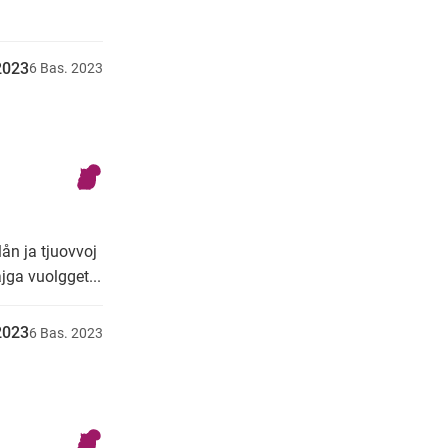
u2023
6
Bas.
2023
lån ja tjuovvoj
jga vuolgget...
u2023
6
Bas.
2023