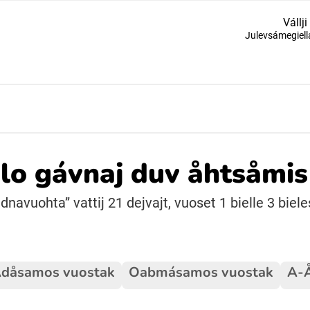
Vállji
Julevsámegiell
Suomi (Finska)
Åarjelsaemiengïele (Sydsamiska)
Ubmejesámiengiälla (Umesamiska)
o gávnaj duv åhtsåmis 
Resanderomani (Romska)
avuohta” vattij 21 dejvajt, vuoset 1 bielle 3 biele
dåsamos vuostak
Oabmásamos vuostak
A-