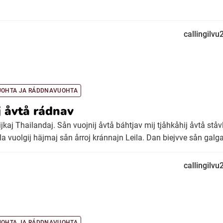
callingilv
UOHTA JA RÁDDNAVUOHTA
oj åvtå rádnav
ijkaj Thailandaj. Sån vuojnij åvtå báhtjav mij tjåhkåhij åvtå ståv
a vuolgij häjmaj sån årroj kránnajn Leila. Dan biejvve sån galga
callingilv
UOHTA JA RÁDDNAVUOHTA