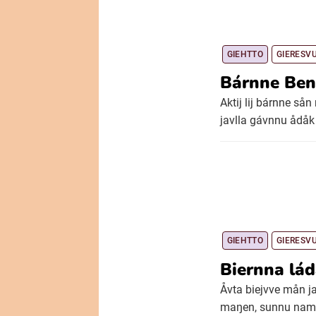
GIEHTTO
GIERESV
Bárnne Ben
Aktij lij bárnne sån
javlla gávnnu ådåk 
GIEHTTO
GIERESV
Biernna lá
Åvta biejvve mån ja
maŋen, sunnu namma