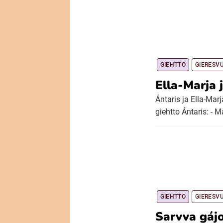
GIEHTTO
GIERESV
Ella-Marja 
Ántaris ja Ella-Mar
giehtto Ántaris: - M
GIEHTTO
GIERESV
Sarvva gájo