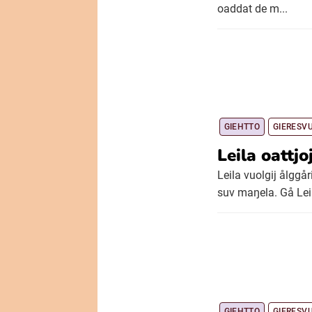
oaddat de m...
GIEHTTO
GIERESV
Leila oattj
Leila vuolgij ålggår
suv maŋela. Gå Leil
GIEHTTO
GIERESV