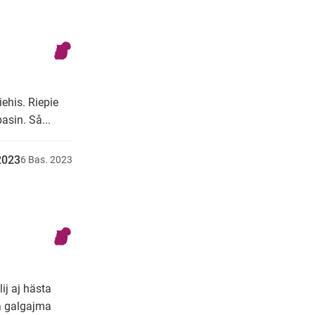
iehis. Riepie
asin. Så...
u2023
6
Bas.
2023
ij aj hästa
a galgajma