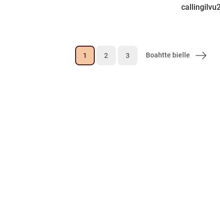
callingilv
Boahtte bielle
1
2
3