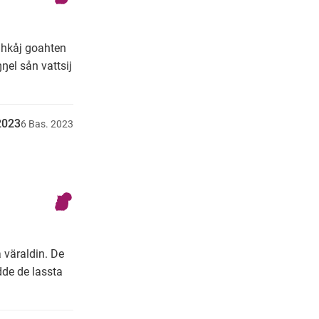
jåhkåj goahten
el sån vattsij
u2023
6
Bas.
2023
 väraldin. De
dde de lassta