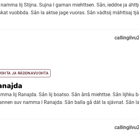
uv namma lij Stijna. Sujna l gaman miehttsen. Sån, ieddne ja áhttj
skat vuobbda. Sån la aktse jage vuoras. Sån vádtsij mähttsaj tját
callingilv
UOHTA JA RÁDDNAVUOHTA
anajda
amma lij Ranajda. Sån lij boatso. Sån årrå miehttse. Sån lijhku b
annen suv namma l Ranajda. Sån balla gå dát la sjävnat. Sån la
callingilv