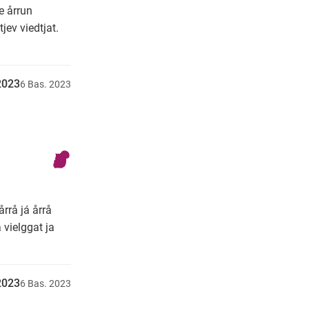
e årrun
jev viedtjat.
u2023
6
Bas.
2023
årrå já årrå
 vielggat ja
u2023
6
Bas.
2023