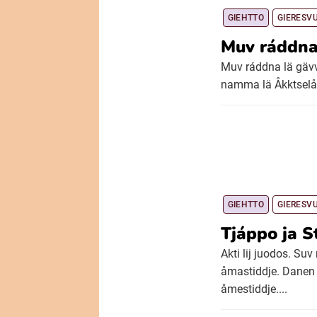
GIEHTTO
GIERESV
Muv ráddn
Muv ráddna lä gävvr
namma lä Åkktselåge
GIEHTTO
GIERESV
Tjáppo ja S
Akti lij juodos. Su
åmastiddje. Danen 
åmestiddje....