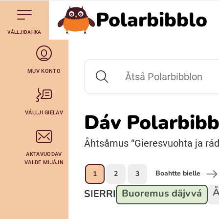
Polarbibblo
Till navigering av sidans innehåll
Till övergripande innehåll för webbplatsen
Maná álggobälláj
VÁLLJIDAHKA
Svenska
Julevsámegiella (Lulesamiska)
MUV KONTO
Åtså Polarbibblon
Bidumsámegiella (Pitesamiska)
VÁLLJI GIELAV
Dáv Polarbibbl
Arli (Romska)
Åhtsåmus “Gieresvuohta ja ráddn
AKTAVUODAV
Lovari (Romska)
VALDE MIJÁJN
Boahtte bielle
1
2
3
Å
Buoremus däjvvá
SIERRI