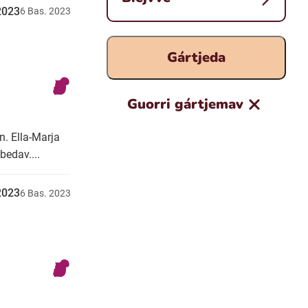
u2023
6
Bas.
2023
Gártjeda
Guorri gártjemav
n. Ella-Marja
bedav....
u2023
6
Bas.
2023