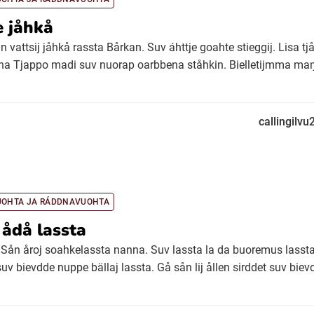
e jåhkå
n vattsij jåhkå rassta Bårkan. Suv áhttje goahte stieggij. Lisa t
na Tjappo madi suv nuorap oarbbena ståhkin. Bielletijmma maŋŋ
callingilv
UOHTA JA RÁDDNAVUOHTA
ådå lassta
s. Sån åroj soahkelassta nanna. Suv lassta la da buoremus lassta
suv bievdde nuppe bällaj lassta. Gå sån lij ållen sirddet suv biev