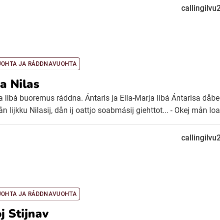
callingilv
UOHTA JA RÁDDNAVUOHTA
ja Nilas
ja libá buoremus ráddna. Ántaris ja Ella-Marja libá Ántarisa dåbe
ån lijkku Nilasij, dån ij oattjo soabmásij giehttot... - Okej mån loa
callingilv
UOHTA JA RÁDDNAVUOHTA
j Stijnav