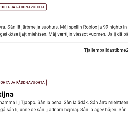
UOHTA JA RÁDDNAVUOHTA
a
a. Sån lä järbme ja suohtas. Måj spellin Roblox ja 99 nights in 
åkktse ijajt miehtsen. Måj verrtijin viessot vuomen. Ja ij dä bär
Tjallemballdastibme
UOHTA JA RÁDDNAVUOHTA
tijna
v namma lij Tjappo. Sån la bena. Sån la ådåk. Sån årro miehttsenj
gå sån lij unne de sån ij adnam hejmaj. Sån la agev håjen. Sån 