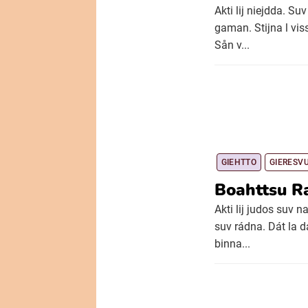
Akti lij niejdda. S
gaman. Stijna l vis
Sån v...
GIEHTTO
GIERESV
Boahttsu R
Akti lij judos suv n
suv rádna. Dát la d
binna...