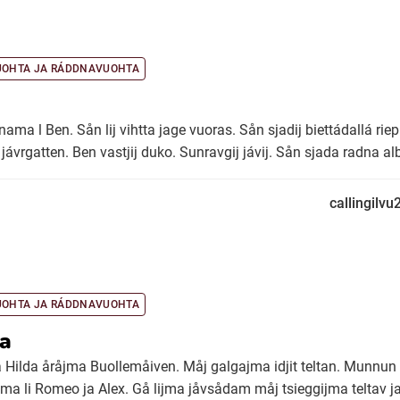
UOHTA JA RÁDDNAVUOHTA
 nama l Ben. Sån lij vihtta jage vuoras. Sån sjadij biettádallá riep
jávrgatten. Ben vastjij duko. Sunravgij jávij. Sån sjada radna alb
callingilv
UOHTA JA RÁDDNAVUOHTA
da
 Hilda åråjma Buollemåiven. Måj galgajma idjit teltan. Munnun l
 li Romeo ja Alex. Gå lijma jåvsådam måj tsieggijma teltav j