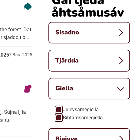
åhtsåmusáv
the forest. Dat
Sisadno
 sjaddojt b...
2025
7
Bas.
2025
Tjärdda
Giella
Julevsámegiella
Giella
. Sujna ij la
Bihtámsámegiella
sihta
Biejvve