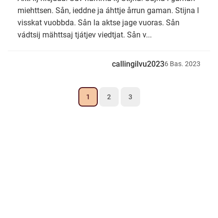
miehttsen. Sån, ieddne ja áhttje årrun gaman. Stijna l
visskat vuobbda. Sån la aktse jage vuoras. Sån
vádtsij mähttsaj tjátjev viedtjat. Sån v...
callingilvu2023
6
Bas.
2023
1
2
3