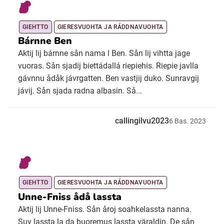
GIEHTTO
GIERESVUOHTA JA RÁDDNAVUOHTA
Bárnne Ben
Aktij lij bárnne sån nama l Ben. Sån lij vihtta jage
vuoras. Sån sjadij biettádallá riepiehis. Riepie javlla
gávnnu ådåk jávrgatten. Ben vastjij duko. Sunravgij
jávij. Sån sjada radna albasin. Så...
callingilvu2023
6
Bas.
2023
GIEHTTO
GIERESVUOHTA JA RÁDDNAVUOHTA
Unne-Fniss ådå lassta
Aktij lij Unne-Fniss. Sån åroj soahkelassta nanna.
Suv lassta la da buoremus lassta väraldin. De sån