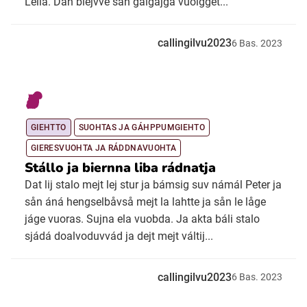
Leila. Dan biejvve sån galgajga vuolgget...
callingilvu2023
6
Bas.
2023
GIEHTTO
SUOHTAS JA GÁHPPUMGIEHTO
GIERESVUOHTA JA RÁDDNAVUOHTA
Stállo ja biernna liba rádnatja
Dat lij stalo mejt lej stur ja bámsig suv námál Peter ja
sån áná hengselbåvså mejt la lahtte ja sån le låge
jáge vuoras. Sujna ela vuobda. Ja akta báli stalo
sjádá doalvoduvvád ja dejt mejt váltij...
callingilvu2023
6
Bas.
2023