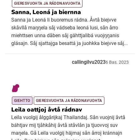
GIERESVUOHTA JA RÁDDNAVUOHTA
Sanna, Leoná ja biernna
Sanna ja Leoná li buoremus rádna. Åvtå biejvve
skåvllå maŋŋela såj vádseba leoná lusi, sån årro
miehttsen unna dåben såj gähttjalibá vuojŋŋanis
glásajn. Såj sjattajga besattá ja juohkka biejvve såj...
callingilvu2023
6
Bas.
2023
GIEHTTO
GIERESVUOHTA JA RÁDDNAVUOHTA
Leila oattjoj åvtå rádnav
Leila vuolgij ålggårijkaj Thailandaj. Sån vuojnij åvtå
báhtjav mij tjåhkåhij åvtå ståvlån ja tjuovvoj suv
maŋela. Gå Leila vuolgij häjmaj sån årroj kránnajn