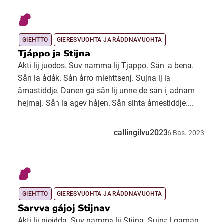
GIEHTTO
GIERESVUOHTA JA RÁDDNAVUOHTA
Tjáppo ja Stijna
Akti lij juodos. Suv namma lij Tjappo. Sån la bena.
Sån la ådåk. Sån årro miehttsenj. Sujna ij la
åmastiddje. Danen gå sån lij unne de sån ij adnam
hejmaj. Sån la agev håjen. Sån sihta åmestiddje....
callingilvu2023
6
Bas.
2023
GIEHTTO
GIERESVUOHTA JA RÁDDNAVUOHTA
Sarvva gájoj Stijnav
Akti lij niejdda. Suv namma lij Stijna. Sujna l gaman