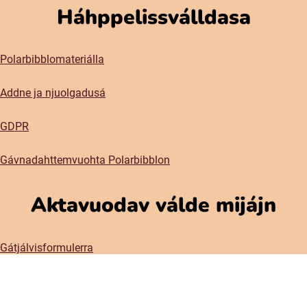
Háhppelissválldasa
Polarbibblomateriálla
Addne ja njuolgadusá
GDPR
Gávnadahttemvuohta Polarbibblon
Aktavuodav válde mijájn
Gátjálvisformulerra
Prässa