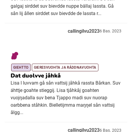
galgaj sirddet suv bievdde nuppe bällaj lassta. Gå
sån lij ållen sirddet suv bievdde de lassta r...
callingilvu2023
6
Bas.
2023
GIEHTTO
GIERESVUOHTA JA RÁDDNAVUOHTA
Dat duolvve jåhkå
Lisa l luvvam gå sån vattsij jåhkå rassta Bårkan. Suv
áhttje goahte stieggij. Lisa tjåhkåj goahten
vuojŋadalla suv bena Tjappo madi suv nuorap
oarbbena ståhkin. Bielletijmma maŋŋel sån vattsij
ålgg...
callingilvu2023
6
Bas.
2023