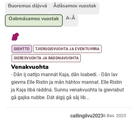
Buoremus däjvvá
Ådåsamos vuostak
Ubmejesámiengiälla (Umesamiska)
A-Å
Oabmásamos vuostak
Kaale (Romska)
GIEHTTO
TJIERGGISVUOHTA JA EVENTUVRRA
Arli (Romska)
GIERESVUOHTA JA RÁDDNAVUOHTA
Venakvuohta
Resanderomani (Romska)
- Dån ij oattjo mannát Kaja, dån loabedi. - Dån lav
gievrra Elle Ristin ja mån hähtov mannat. Elle Ristin
ja Kaja libá ráddná. Sunnu venakvuohta la gievrabut
Kelderash (Romska)
gå gajka nubbe. Dát álgij gå såj lib...
Lovari (Romska)
callingilvu2023
6
Bas.
2023