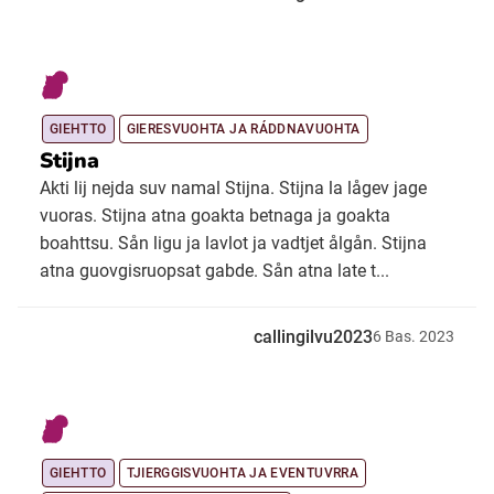
GIEHTTO
GIERESVUOHTA JA RÁDDNAVUOHTA
Stijna
Akti lij nejda suv namal Stijna. Stijna la lågev jage
vuoras. Stijna atna goakta betnaga ja goakta
boahttsu. Sån ligu ja lavlot ja vadtjet ålgån. Stijna
atna guovgisruopsat gabde. Sån atna late t...
callingilvu2023
6
Bas.
2023
GIEHTTO
TJIERGGISVUOHTA JA EVENTUVRRA