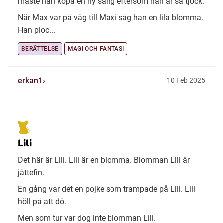
måste han köpa en ny säng eftersom han är så tjock.
När Max var på väg till Maxi såg han en lila blomma.
Han ploc...
BERÄTTELSE
MAGI OCH FANTASI
erkan1
10 Feb 2025
Lili
Det här är Lili. Lili är en blomma. Blomman Lili är
jättefin.
En gång var det en pojke som trampade på Lili. Lili
höll på att dö.
Men som tur var dog inte blomman Lili.