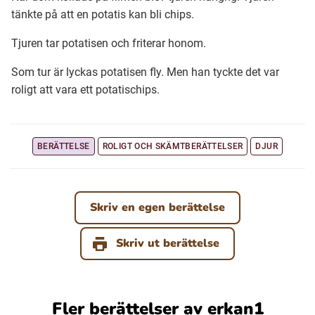
tänkte på att en potatis kan bli chips.
Ubmejesámiengiälla (Umesamiska)
Tjuren tar potatisen och friterar honom.
Som tur är lyckas potatisen fly. Men han tyckte det var
Kaale (Romska)
roligt att vara ett potatischips.
Arli (Romska)
BERÄTTELSE
ROLIGT OCH SKÄMTBERÄTTELSER
DJUR
Resanderomani (Romska)
Skriv en egen berättelse
Kelderash (Romska)
Skriv ut berättelse
Lovari (Romska)
Fler berättelser av erkan1