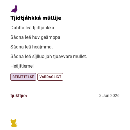
Tjidtjáhkká müllije
Dahtta leä tjidtjáhkká.
Sådna leä huv geämppa.
Sådna leä heäjmma.
Sådna leä sïjlluo jah tjuavvare müllet.
Heäjttieme!
BERÄTTELSE
VARDAGLIGT
tjukttjie
3 Jun 2026