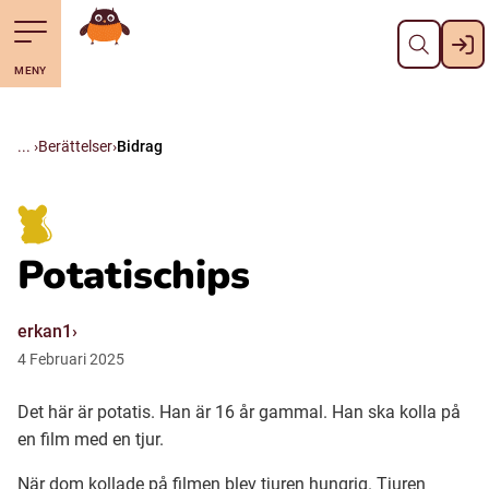
Stäng
Till navigering av sidans innehåll
Hoppa till sidans huvudinnehåll
Gå till startsidan
MENY
Svenska
Suomi (Finska)
Berättelser
Bidrag
Meänkieli
Potatischips
Julevsámegiella (Lulesamiska)
erkan1
Åarjelsaemiengïele (Sydsamiska)
4
Februari
2025
Det här är potatis. Han är 16 år gammal. Han ska kolla på
Davvisámegiella (Nordsamiska)
en film med en tjur.
Bidumsámegiella (Pitesamiska)
När dom kollade på filmen blev tjuren hungrig. Tjuren