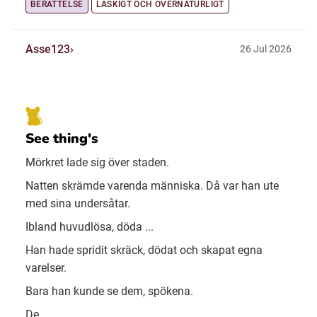
BERÄTTELSE
LÄSKIGT OCH ÖVERNATURLIGT
Asse123
26 Jul 2026
See thing's
Mörkret lade sig över staden.
Natten skrämde varenda människa. Då var han ute
med sina undersåtar.
Ibland huvudlösa, döda ...
Han hade spridit skräck, dödat och skapat egna
varelser.
Bara han kunde se dem, spökena.
De...