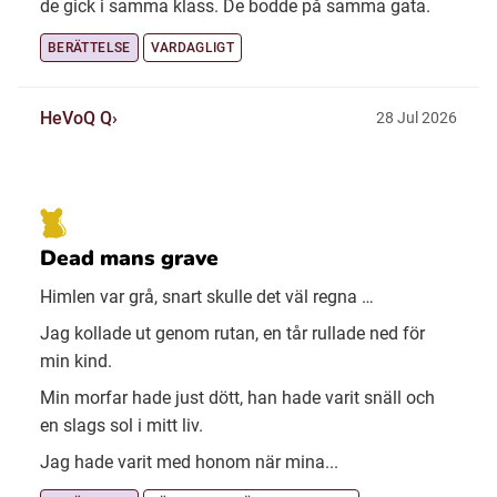
de gick i samma klass. De bodde på samma gata.
BERÄTTELSE
VARDAGLIGT
HeVoQ Q
28 Jul 2026
Dead mans grave
Himlen var grå, snart skulle det väl regna …
Jag kollade ut genom rutan, en tår rullade ned för
min kind.
Min morfar hade just dött, han hade varit snäll och
en slags sol i mitt liv.
Jag hade varit med honom när mina...