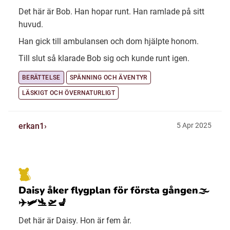
Det här är Bob. Han hopar runt. Han ramlade på sitt
huvud.
Han gick till ambulansen och dom hjälpte honom.
Till slut så klarade Bob sig och kunde runt igen.
BERÄTTELSE
SPÄNNING OCH ÄVENTYR
LÄSKIGT OCH ÖVERNATURLIGT
erkan1
5 Apr 2025
Daisy åker flygplan för första gången🌫️
✈️🛩️🛬🛫💺
Det här är Daisy. Hon är fem år.