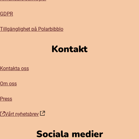
GDPR
Tillgänglighet på Polarbibblo
Kontakt
Kontakta oss
Om oss
Press
Vårt nyhetsbrev
(öppnas i nytt fönster)
Sociala medier