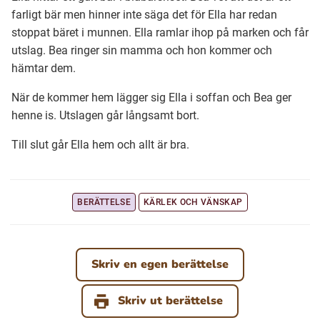
farligt bär men hinner inte säga det för Ella har redan
stoppat bäret i munnen. Ella ramlar ihop på marken och får
Ubmejesámiengiälla (Umesamiska)
utslag. Bea ringer sin mamma och hon kommer och
hämtar dem.
Kaale (Romska)
När de kommer hem lägger sig Ella i soffan och Bea ger
henne is. Utslagen går långsamt bort.
Arli (Romska)
Till slut går Ella hem och allt är bra.
Resanderomani (Romska)
BERÄTTELSE
KÄRLEK OCH VÄNSKAP
Kelderash (Romska)
Lovari (Romska)
Skriv en egen berättelse
Skriv ut berättelse