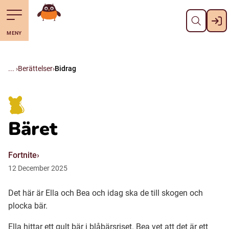
Stäng
Till navigering av sidans innehåll
Hoppa till sidans huvudinnehåll
Gå till startsidan
MENY
Svenska
Suomi (Finska)
Berättelser
Bidrag
Meänkieli
Bäret
Julevsámegiella (Lulesamiska)
Fortnite
Åarjelsaemiengïele (Sydsamiska)
12
December
2025
Det här är Ella och Bea och idag ska de till skogen och
Davvisámegiella (Nordsamiska)
plocka bär.
Bidumsámegiella (Pitesamiska)
Ella hittar ett gult bär i blåbärsriset. Bea vet att det är ett