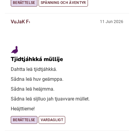
BERÄTTELSE
SPÄNNING OCH ÄVENTYR
VuJaK F
11 Jun 2026
Tjidtjáhkká müllije
Dahtta leä tjidtjáhkká.
Sådna leä huv geämppa.
Sådna leä heäjmma.
Sådna leä sïjlluo jah tjuavvare müllet.
Heäjttieme!
BERÄTTELSE
VARDAGLIGT