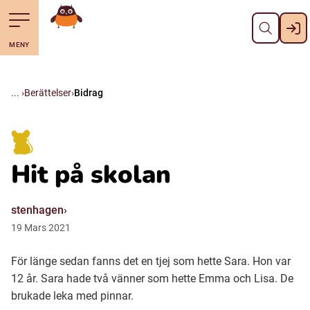
Stäng
Till navigering av sidans innehåll
Hoppa till sidans huvudinnehåll
Gå till startsidan
MENY
Svenska
Suomi (Finska)
Berättelser
Bidrag
Meänkieli
Hit på skolan
Julevsámegiella (Lulesamiska)
stenhagen
Åarjelsaemiengïele (Sydsamiska)
19
Mars
2021
För länge sedan fanns det en tjej som hette Sara. Hon var
Davvisámegiella (Nordsamiska)
12 år. Sara hade två vänner som hette Emma och Lisa. De
brukade leka med pinnar.
Bidumsámegiella (Pitesamiska)