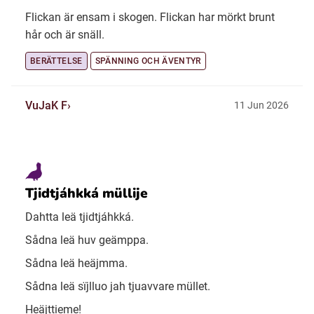
Flickan är ensam i skogen. Flickan har mörkt brunt
hår och är snäll.
BERÄTTELSE
SPÄNNING OCH ÄVENTYR
VuJaK F
11 Jun 2026
Tjidtjáhkká müllije
Dahtta leä tjidtjáhkká.
Sådna leä huv geämppa.
Sådna leä heäjmma.
Sådna leä sïjlluo jah tjuavvare müllet.
Heäjttieme!