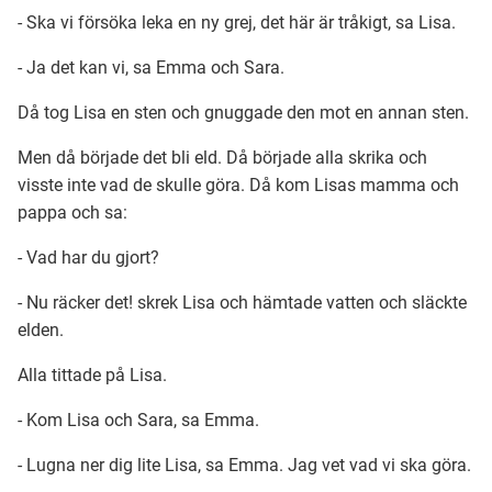
- Ska vi försöka leka en ny grej, det här är tråkigt, sa Lisa.
Ubmejesámiengiälla (Umesamiska)
- Ja det kan vi, sa Emma och Sara.
Då tog Lisa en sten och gnuggade den mot en annan sten.
Kaale (Romska)
Men då började det bli eld. Då började alla skrika och
visste inte vad de skulle göra. Då kom Lisas mamma och
Arli (Romska)
pappa och sa:
- Vad har du gjort?
Resanderomani (Romska)
- Nu räcker det! skrek Lisa och hämtade vatten och släckte
elden.
Kelderash (Romska)
Alla tittade på Lisa.
Lovari (Romska)
- Kom Lisa och Sara, sa Emma.
- Lugna ner dig lite Lisa, sa Emma. Jag vet vad vi ska göra.