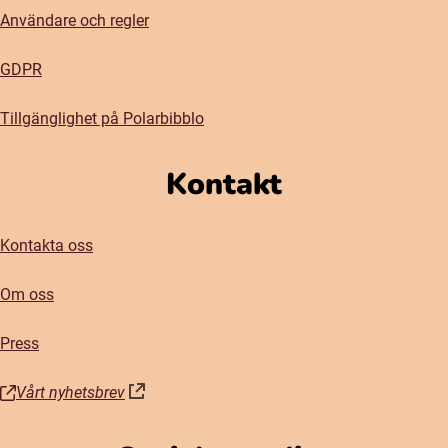
Användare och regler
GDPR
Tillgänglighet på Polarbibblo
Kontakt
Kontakta oss
Om oss
Press
Vårt nyhetsbrev
(öppnas i nytt fönster)