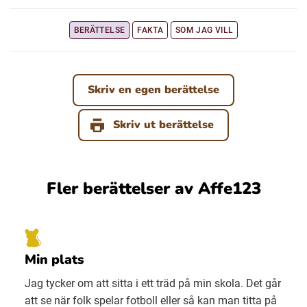
BERÄTTELSE
FAKTA
SOM JAG VILL
Ubmejesámiengiälla (Umesamiska)
Kaale (Romska)
Skriv en egen berättelse
Arli (Romska)
Skriv ut berättelse
Resanderomani (Romska)
Fler berättelser av Affe123
Kelderash (Romska)
Lovari (Romska)
Min plats
Jag tycker om att sitta i ett träd på min skola. Det går
att se när folk spelar fotboll eller så kan man titta på