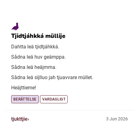
Tjidtjáhkká müllije
Dahtta leä tjidtjáhkká.
Sådna leä huv geämppa.
Sådna leä heäjmma.
Sådna leä sïjlluo jah tjuavvare müllet.
Heäjttieme!
BERÄTTELSE
VARDAGLIGT
tjukttjie
3 Jun 2026