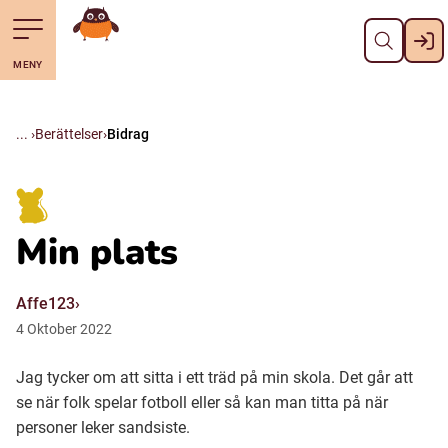
Stäng
Till navigering av sidans innehåll
Hoppa till sidans huvudinnehåll
Gå till startsidan
MENY
Svenska
Suomi (Finska)
Berättelser
Bidrag
Meänkieli
Min plats
Julevsámegiella (Lulesamiska)
Affe123
Åarjelsaemiengïele (Sydsamiska)
4
Oktober
2022
Jag tycker om att sitta i ett träd på min skola. Det går att
Davvisámegiella (Nordsamiska)
se när folk spelar fotboll eller så kan man titta på när
personer leker sandsiste.
Bidumsámegiella (Pitesamiska)