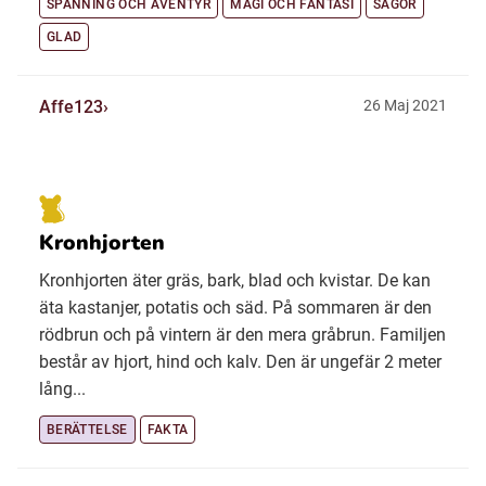
SPÄNNING OCH ÄVENTYR
MAGI OCH FANTASI
SAGOR
GLAD
Affe123
26 Maj 2021
Kronhjorten
Kronhjorten äter gräs, bark, blad och kvistar. De kan
äta kastanjer, potatis och säd. På sommaren är den
rödbrun och på vintern är den mera gråbrun. Familjen
består av hjort, hind och kalv. Den är ungefär 2 meter
lång...
BERÄTTELSE
FAKTA