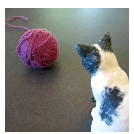
Ubmejesámiengiälla (Umesamiska)
Kaale (Romska)
Arli (Romska)
Resanderomani (Romska)
Kelderash (Romska)
Lovari (Romska)