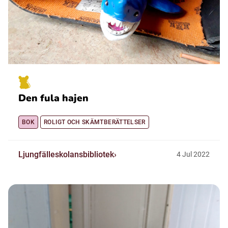
Den fula hajen
BOK
ROLIGT OCH SKÄMTBERÄTTELSER
Ljungfälleskolansbibliotek
4
Jul
2022