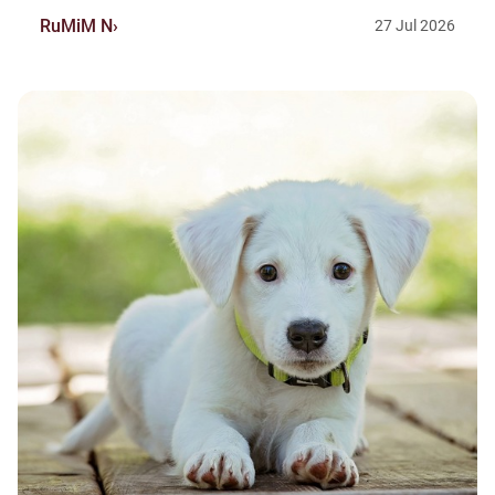
RuMiM N
27
Jul
2026