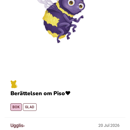
Berättelsen om Piso❤️
BOK
GLAD
Ugglis
20
Jul
2026