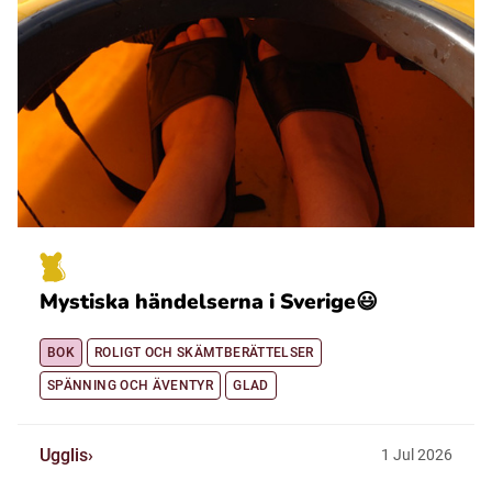
Mystiska händelserna i Sverige😃
BOK
ROLIGT OCH SKÄMTBERÄTTELSER
SPÄNNING OCH ÄVENTYR
GLAD
Ugglis
1
Jul
2026