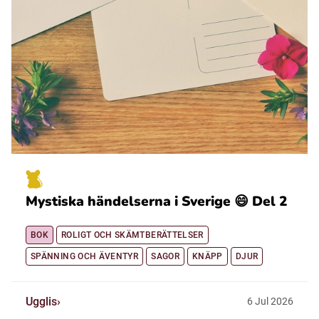
Mystiska händelserna i Sverige 😄 Del 2
BOK
ROLIGT OCH SKÄMTBERÄTTELSER
SPÄNNING OCH ÄVENTYR
SAGOR
KNÄPP
DJUR
Ugglis
6
Jul
2026