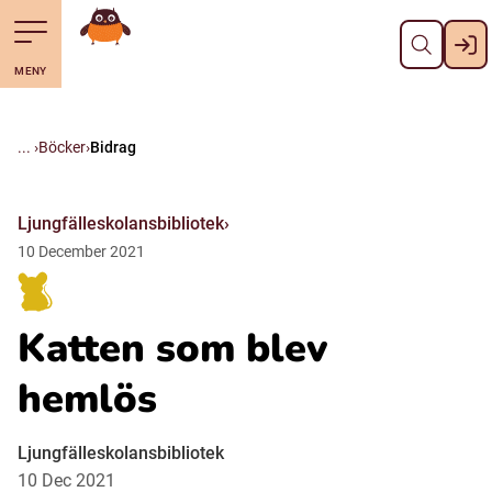
Stäng
Till navigering av sidans innehåll
Hoppa till sidans huvudinnehåll
Gå till startsidan
MENY
Svenska
Suomi (Finska)
Böcker
Bidrag
Meänkieli
Ljungfälleskolansbibliotek
10
December
2021
Julevsámegiella (Lulesamiska)
Katten som blev
Åarjelsaemiengïele (Sydsamiska)
hemlös
Davvisámegiella (Nordsamiska)
Ljungfälleskolansbibliotek
10 Dec 2021
Bidumsámegiella (Pitesamiska)