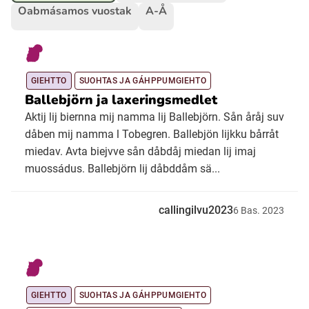
Oabmásamos vuostak
A-Å
Ubmejesámiengiälla (Umesamiska)
Kaale (Romska)
GIEHTTO
SUOHTAS JA GÁHPPUMGIEHTO
Ballebjörn ja laxeringsmedlet
Aktij lij biernna mij namma lij Ballebjörn. Sån åråj suv
Arli (Romska)
dåben mij namma l Tobegren. Ballebjön lijkku bårråt
miedav. Avta biejvve sån dåbdåj miedan lij imaj
Resanderomani (Romska)
muossádus. Ballebjörn lij dåbddåm sä...
Kelderash (Romska)
callingilvu2023
6
Bas.
2023
Lovari (Romska)
GIEHTTO
SUOHTAS JA GÁHPPUMGIEHTO