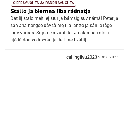
GIERESVUOHTA JA RÁDDNAVUOHTA
Stállo ja biernna liba rádnatja
Dat lij stalo mejt lej stur ja bámsig suv námál Peter ja
sån áná hengselbåvså mejt la lahtte ja sån le låge
jáge vuoras. Sujna ela vuobda. Ja akta báli stalo
sjádá doalvoduvvád ja dejt mejt váltij...
callingilvu2023
6
Bas.
2023