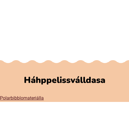
Háhppelissválldasa
Polarbibblomateriálla
Addne ja njuolgadusá
GDPR