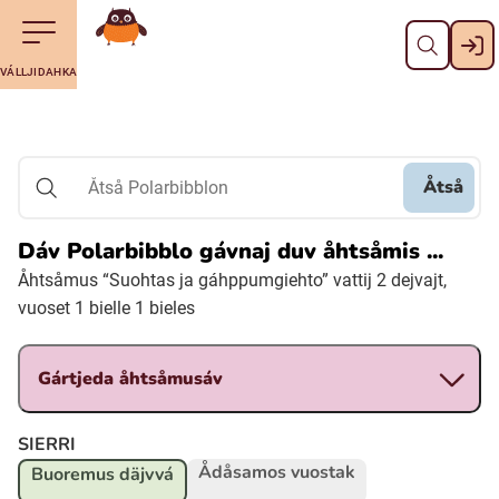
Dahpa
Till navigering av sidans innehåll
Till övergripande innehåll för webbplatsen
Maná álggobälláj
VÁLLJIDAHKA
Svenska
Suomi (Finska)
Åtså
Åtså Polarbibblon
Meänkieli
Dáv Polarbibblo gávnaj duv åhtsåmis ...
Åhtsåmus “Suohtas ja gáhppumgiehto” vattij 2 dejvajt,
Julevsámegiella (Lulesamiska)
vuoset 1 bielle 1 bieles
Åarjelsaemiengïele (Sydsamiska)
Gártjeda åhtsåmusáv
Davvisámegiella (Nordsamiska)
SIERRI
Ådåsamos vuostak
Buoremus däjvvá
Bidumsámegiella (Pitesamiska)