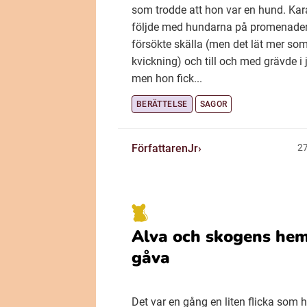
som trodde att hon var en hund. Kar
följde med hundarna på promenader
försökte skälla (men det lät mer so
kvickning) och till och med grävde i 
men hon fick...
BERÄTTELSE
SAGOR
FörfattarenJr
27
Alva och skogens hem
gåva
Det var en gång en liten flicka som h