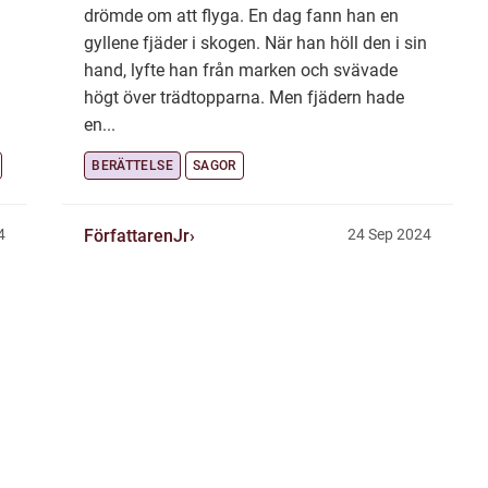
drömde om att flyga. En dag fann han en
gyllene fjäder i skogen. När han höll den i sin
hand, lyfte han från marken och svävade
högt över trädtopparna. Men fjädern hade
en...
BERÄTTELSE
SAGOR
FörfattarenJr
4
24 Sep 2024