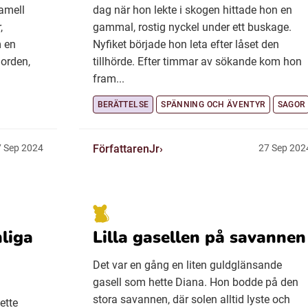
amell
dag när hon lekte i skogen hittade hon en
,
gammal, rostig nyckel under ett buskage.
m en
Nyfiket började hon leta efter låset den
jorden,
tillhörde. Efter timmar av sökande kom hon
fram...
BERÄTTELSE
SPÄNNING OCH ÄVENTYR
SAGOR
FörfattarenJr
 Sep 2024
27 Sep 202
liga
Lilla gasellen på savannen
Det var en gång en liten guldglänsande
gasell som hette Diana. Hon bodde på den
stora savannen, där solen alltid lyste och
ette