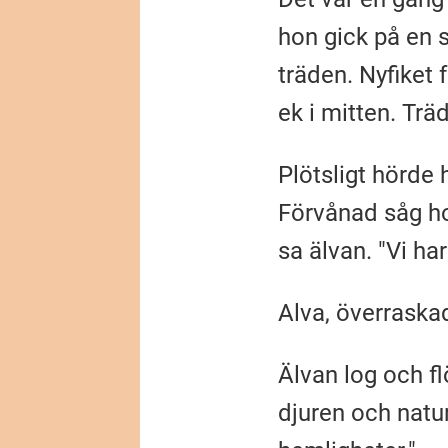
hon gick på en s
träden. Nyfiket
ek i mitten. Träd
Plötsligt hörde 
Förvånad såg hon
sa älvan. "Vi ha
Alva, överraska
Älvan log och fl
djuren och natur