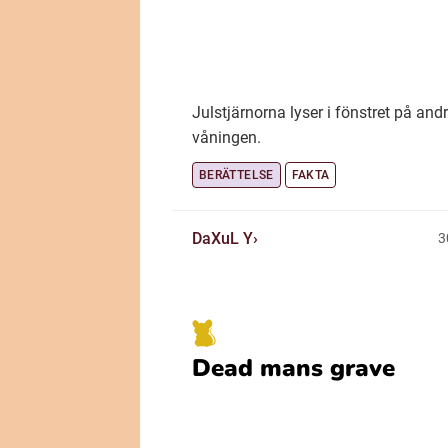
Julstjärnorna lyser i fönstret på and
våningen.
BERÄTTELSE
FAKTA
DaXuL Y
3
Dead mans grave