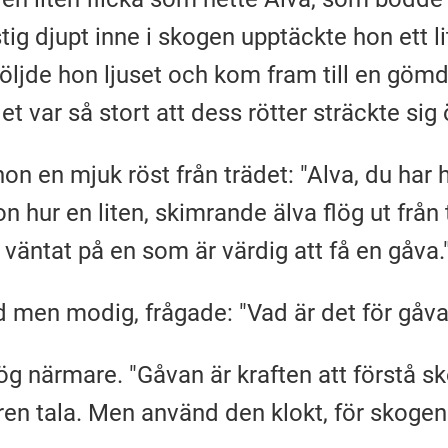
tig djupt inne i skogen upptäckte hon ett lit
 följde hon ljuset och kom fram till en gö
et var så stort att dess rötter sträckte sig
hon en mjuk röst från trädet: "Alva, du har h
 hur en liten, skimrande älva flög ut från t
r väntat på en som är värdig att få en gåva.
d men modig, frågade: "Vad är det för gåva
ög närmare. "Gåvan är kraften att förstå s
en tala. Men använd den klokt, för skogen 