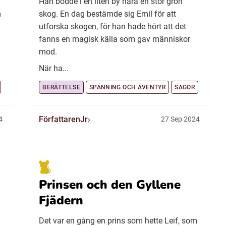
Han bodde i en liten by nära en stor grön
m
skog. En dag bestämde sig Emil för att
utforska skogen, för han hade hört att det
fanns en magisk källa som gav människor
mod.
När ha...
BERÄTTELSE
SPÄNNING OCH ÄVENTYR
SAGOR
FörfattarenJr
4
27 Sep 2024
Prinsen och den Gyllene
Fjädern
n
Det var en gång en prins som hette Leif, som