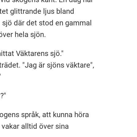
et glittrande ljus bland
md sjö där det stod en gammal
 över hela sjön.
ittat Väktarens sjö."
rädet. "Jag är sjöns väktare",
"
?"
kogens språk, att kunna höra
vakar alltid över sina