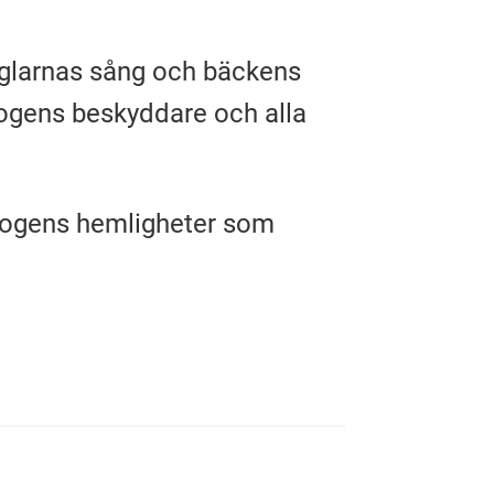
åglarnas sång och bäckens
skogens beskyddare och alla
skogens hemligheter som