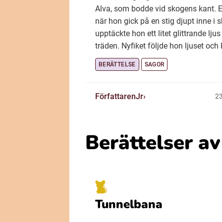
Alva, som bodde vid skogens kant. 
när hon gick på en stig djupt inne i 
upptäckte hon ett litet glittrande lju
träden. Nyfiket följde hon ljuset och 
BERÄTTELSE
SAGOR
FörfattarenJr
23
Berättelser a
Tunnelbana