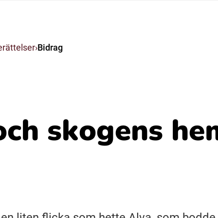
Suomi (Finska)
rättelser
Bidrag
Åarjelsaemiengïele (Sydsamiska)
Ubmejesámiengiälla (Umesamiska)
och skogens he
Resanderomani (Romska)
 en liten flicka som hette Alva, som bodde