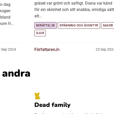
gräset var grönt och saftigt. Diana var känd
En dag
för sin skönhet och sitt snabba, smidiga sätt
skogen
att...
s bland
kom fr...
BERÄTTELSE
SPÄNNING OCH ÄVENTYR
SAGOR
DJUR
FörfattarenJr
 Sep 2024
23 Sep 202
v andra
Dead family