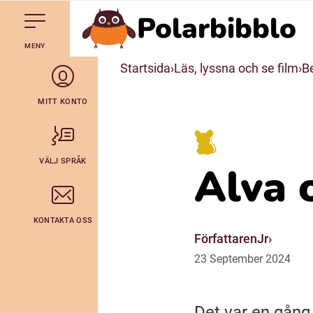
Polarbibblo
Till navigering av sidans innehåll
Hoppa till sidans huvudinnehåll
Gå till startsidan
MENY
Svenska
Startsida
Läs, lyssna och se film
Be
Julevsámegiella (Lulesamiska)
MITT KONTO
Bidumsámegiella (Pitesamiska)
VÄLJ SPRÅK
Alva 
Arli (Romska)
KONTAKTA OSS
Lovari (Romska)
FörfattarenJr
23
September
2024
Det var en gång