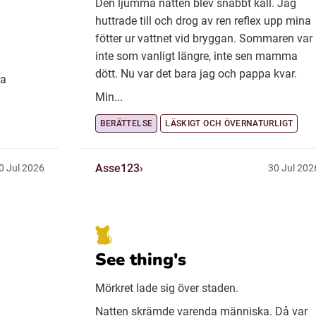
Den ljumma natten blev snabbt kall. Jag
huttrade till och drog av ren reflex upp mina
fötter ur vattnet vid bryggan. Sommaren var
inte som vanligt längre, inte sen mamma
dött. Nu var det bara jag och pappa kvar.
ra
Min...
BERÄTTELSE
LÄSKIGT OCH ÖVERNATURLIGT
Asse123
0 Jul 2026
30 Jul 202
See thing's
Mörkret lade sig över staden.
Natten skrämde varenda människa. Då var