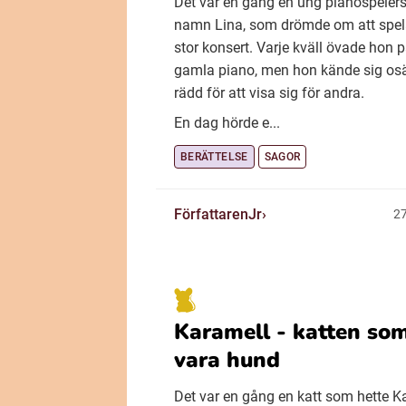
Det var en gång en ung pianospelers
namn Lina, som drömde om att spel
stor konsert. Varje kväll övade hon p
gamla piano, men hon kände sig os
rädd för att visa sig för andra.
En dag hörde e...
BERÄTTELSE
SAGOR
FörfattarenJr
27
Karamell - katten som
vara hund
Det var en gång en katt som hette K