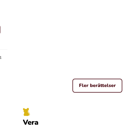
4
Fler berättelser
Vera