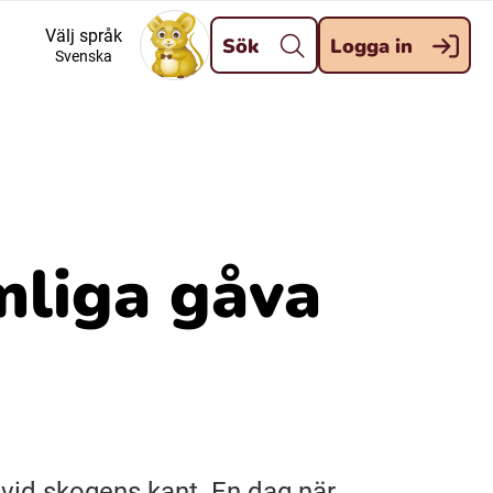
Stäng
Välj språk
Sök
Logga in
Svenska
Meänkieli
Davvisámegiella (Nordsamiska)
Kaale (Romska)
mliga gåva
Kelderash (Romska)
 vid skogens kant. En dag när