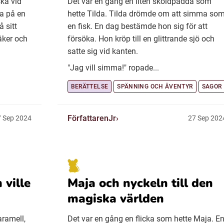
ka vid
Det var en gång en liten sköldpadda som
a på en
hette Tilda. Tilda drömde om att simma so
å sitt
en fisk. En dag bestämde hon sig för att
äker och
försöka. Hon kröp till en glittrande sjö och
satte sig vid kanten.
"Jag vill simma!" ropade...
BERÄTTELSE
SPÄNNING OCH ÄVENTYR
SAGOR
FörfattarenJr
 Sep 2024
27 Sep 202
 ville
Maja och nyckeln till den
magiska världen
aramell,
Det var en gång en flicka som hette Maja. E