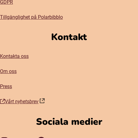
GDPR
Tillgänglighet på Polarbibblo
Kontakt
Kontakta oss
Om oss
Press
Vårt nyhetsbrev
(öppnas i nytt fönster)
Sociala medier