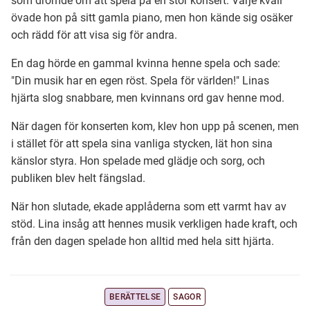
som drömde om att spela på en stor konsert. Varje kväll
övade hon på sitt gamla piano, men hon kände sig osäker
och rädd för att visa sig för andra.
Ubmejesámiengiälla (Umesamiska)
En dag hörde en gammal kvinna henne spela och sade:
"Din musik har en egen röst. Spela för världen!" Linas
Kaale (Romska)
hjärta slog snabbare, men kvinnans ord gav henne mod.
Arli (Romska)
När dagen för konserten kom, klev hon upp på scenen, men
i stället för att spela sina vanliga stycken, lät hon sina
känslor styra. Hon spelade med glädje och sorg, och
Resanderomani (Romska)
publiken blev helt fängslad.
När hon slutade, ekade applåderna som ett varmt hav av
Kelderash (Romska)
stöd. Lina insåg att hennes musik verkligen hade kraft, och
från den dagen spelade hon alltid med hela sitt hjärta.
Lovari (Romska)
BERÄTTELSE
SAGOR