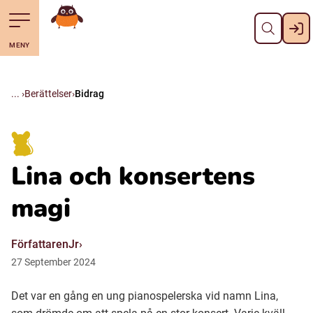
Stäng
Till navigering av sidans innehåll
Hoppa till sidans huvudinnehåll
Gå till startsidan
MENY
Svenska
Suomi (Finska)
Berättelser
Bidrag
Meänkieli
Lina och konsertens
Julevsámegiella (Lulesamiska)
magi
Åarjelsaemiengïele (Sydsamiska)
FörfattarenJr
27
September
2024
Davvisámegiella (Nordsamiska)
Det var en gång en ung pianospelerska vid namn Lina,
Bidumsámegiella (Pitesamiska)