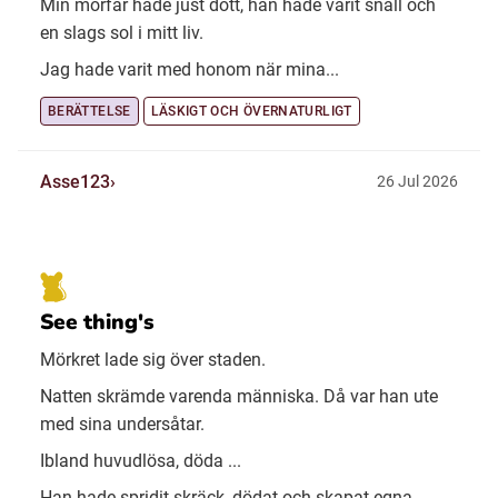
Min morfar hade just dött, han hade varit snäll och
en slags sol i mitt liv.
Jag hade varit med honom när mina...
BERÄTTELSE
LÄSKIGT OCH ÖVERNATURLIGT
Asse123
26 Jul 2026
See thing's
Mörkret lade sig över staden.
Natten skrämde varenda människa. Då var han ute
med sina undersåtar.
Ibland huvudlösa, döda ...
Han hade spridit skräck, dödat och skapat egna