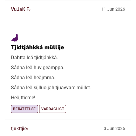
VuJaK F
11 Jun 2026
Tjidtjáhkká müllije
Dahtta leä tjidtjáhkká.
Sådna leä huv geämppa.
Sådna leä heäjmma.
Sådna leä sïjlluo jah tjuavvare müllet.
Heäjttieme!
BERÄTTELSE
VARDAGLIGT
tjukttjie
3 Jun 2026