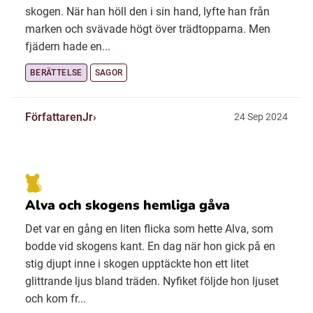
skogen. När han höll den i sin hand, lyfte han från
marken och svävade högt över trädtopparna. Men
fjädern hade en...
BERÄTTELSE
SAGOR
FörfattarenJr
24 Sep 2024
Alva och skogens hemliga gåva
Det var en gång en liten flicka som hette Alva, som
bodde vid skogens kant. En dag när hon gick på en
stig djupt inne i skogen upptäckte hon ett litet
glittrande ljus bland träden. Nyfiket följde hon ljuset
och kom fr...