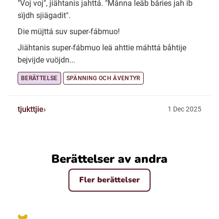
"Voj voj", jiähtanis jahttá. "Månna leäb båries jah ib
sïjdh sjiägadit".
Die müjttá suv super-fábmuo!
Jiähtanis super-fábmuo leä ahttie máhttá båhtije
bejvijde vuöjdn...
BERÄTTELSE
SPÄNNING OCH ÄVENTYR
tjukttjie
1 Dec 2025
Berättelser av andra
Fler berättelser