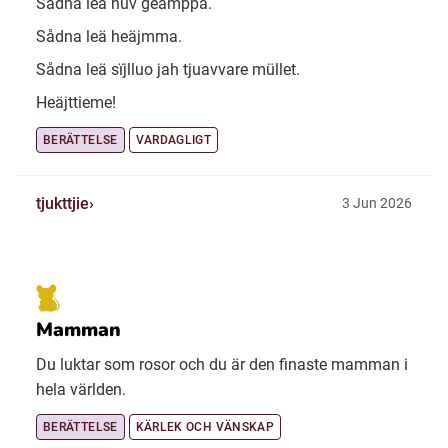
Sådna leä huv geämppa.
Sådna leä heäjmma.
Sådna leä sïjlluo jah tjuavvare müllet.
Heäjttieme!
BERÄTTELSE
VARDAGLIGT
tjukttjie
3 Jun 2026
Mamman
Du luktar som rosor och du är den finaste mamman i
hela världen.
BERÄTTELSE
KÄRLEK OCH VÄNSKAP