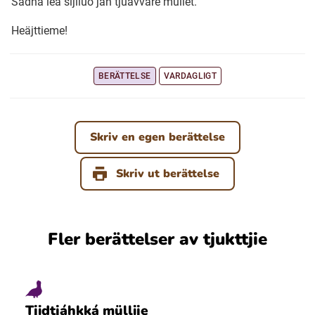
Sådna leä sïjlluo jah tjuavvare müllet.
Heäjttieme!
Ubmejesámiengiälla (Umesamiska)
BERÄTTELSE
VARDAGLIGT
Kaale (Romska)
Arli (Romska)
Skriv en egen berättelse
Resanderomani (Romska)
Skriv ut berättelse
Kelderash (Romska)
Fler berättelser av tjukttjie
Lovari (Romska)
Tjidtjáhkká müllije