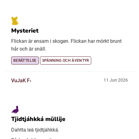
Mysteriet
Flickan är ensam i skogen. Flickan har mörkt brunt
hår och är snäll.
BERÄTTELSE
SPÄNNING OCH ÄVENTYR
VuJaK F
11 Jun 2026
Tjidtjáhkká müllije
Dahtta leä tjidtjáhkká.