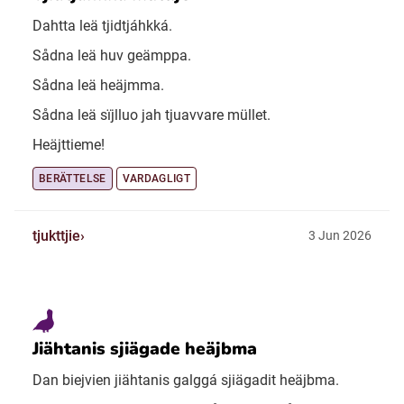
Dahtta leä tjidtjáhkká.
Sådna leä huv geämppa.
Sådna leä heäjmma.
Sådna leä sïjlluo jah tjuavvare müllet.
Heäjttieme!
BERÄTTELSE
VARDAGLIGT
tjukttjie
3 Jun 2026
Jiähtanis sjiägade heäjbma
Dan biejvien jiähtanis galggá sjiägadit heäjbma.