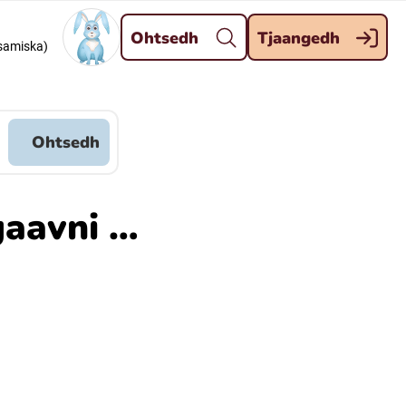
Dahph
Ohtsedh
Tjaangedh
dsamiska)
Meänkieli
Davvisámegiella (Nordsamiska)
Ohtsedh
Kaale (Romska)
gaavni …
Kelderash (Romska)