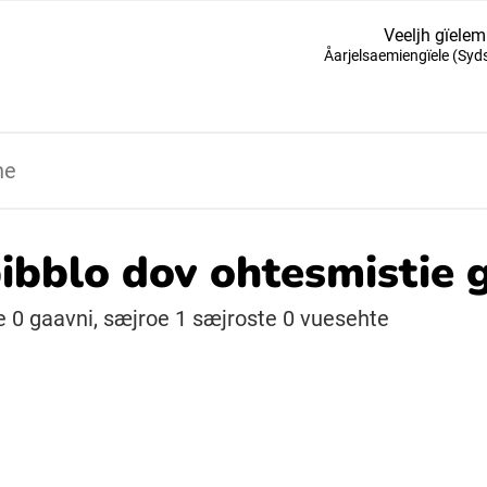
Veeljh gïelem
Åarjelsaemiengïele (Sy
Suomi (Finska)
Åarjelsaemiengïele (Sydsamiska)
Ubmejesámiengiälla (Umesamiska)
bibblo dov ohtesmistie 
Resanderomani (Romska)
 0 gaavni, sæjroe 1 sæjroste 0 vuesehte