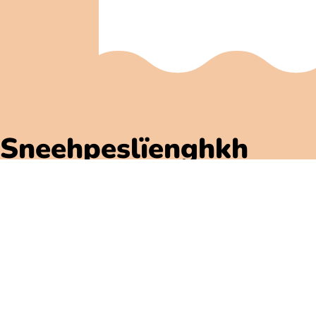
Sneehpeslïenghkh
Polarbibblo-ïebnh
Utnije jïh njoelkedassh
GDPR
Jaksoesvoete Polarbibblose