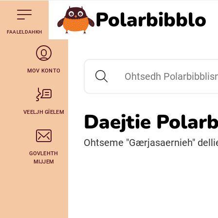
Polarbibblo
Till navigering av sidans innehåll
Till övergripande innehåll för webbplatsen
Aalkoebealan
FAALELDAHKH
Svenska
Julevsámegiella (Lulesamiska)
MOV KONTO
Ohtsedh Polarbibblisne
Bidumsámegiella (Pitesamiska)
VEELJH GÏELEM
Daejtie Polar
Arli (Romska)
Ohtseme "Gærjasaernieh" dellie
GOVLEHTH
Lovari (Romska)
MIJJEM