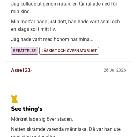
Jag kollade ut genom rutan, en tår rullade ned för
min kind.
Min morfar hade just dött, han hade varit snäll och
en slags sol i mitt liv.
Jag hade varit med honom när mina...
BERÄTTELSE
LÄSKIGT OCH ÖVERNATURLIGT
Asse123
26 Jul 2026
See thing's
Mörkret lade sig över staden.
Natten skrämde varenda människa. Då var han ute
med sina undersåtar.