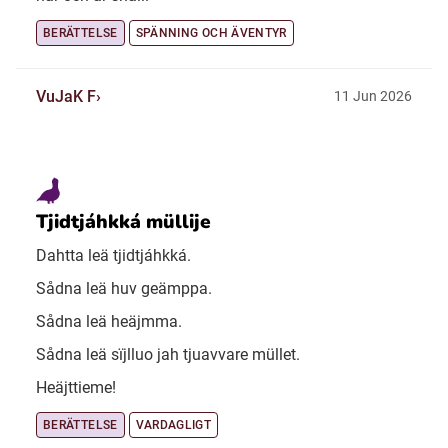
BERÄTTELSE
SPÄNNING OCH ÄVENTYR
VuJaK F
11 Jun 2026
Tjidtjáhkká müllije
Dahtta leä tjidtjáhkká.
Sådna leä huv geämppa.
Sådna leä heäjmma.
Sådna leä sïjlluo jah tjuavvare müllet.
Heäjttieme!
BERÄTTELSE
VARDAGLIGT