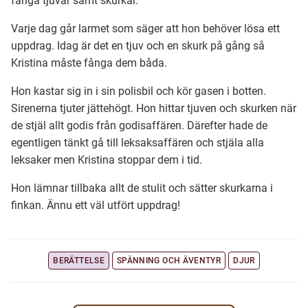
fånga tjuvar samt skurkar.
Varje dag går larmet som säger att hon behöver lösa ett
Ubmejesámiengiälla (Umesamiska)
uppdrag. Idag är det en tjuv och en skurk på gång så
Kristina måste fånga dem båda.
Kaale (Romska)
Hon kastar sig in i sin polisbil och kör gasen i botten.
Sirenerna tjuter jättehögt. Hon hittar tjuven och skurken när
Arli (Romska)
de stjäl allt godis från godisaffären. Därefter hade de
egentligen tänkt gå till leksaksaffären och stjäla alla
leksaker men Kristina stoppar dem i tid.
Resanderomani (Romska)
Hon lämnar tillbaka allt de stulit och sätter skurkarna i
finkan. Ännu ett väl utfört uppdrag!
Kelderash (Romska)
Lovari (Romska)
BERÄTTELSE
SPÄNNING OCH ÄVENTYR
DJUR