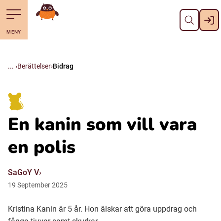
Stäng
Till navigering av sidans innehåll
Hoppa till sidans huvudinnehåll
Gå till startsidan
MENY
Svenska
Suomi (Finska)
Berättelser
Bidrag
Meänkieli
En kanin som vill vara
Julevsámegiella (Lulesamiska)
en polis
Åarjelsaemiengïele (Sydsamiska)
SaGoY V
19
September
2025
Davvisámegiella (Nordsamiska)
Kristina Kanin är 5 år. Hon älskar att göra uppdrag och
Bidumsámegiella (Pitesamiska)