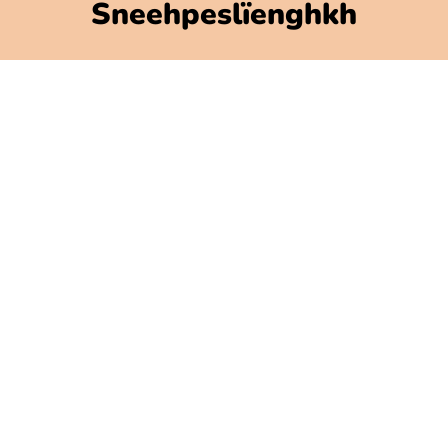
Sneehpeslïenghkh
Polarbibblo-ïebnh
Utnije jïh njoelkedassh
GDPR
Jaksoesvoete Polarbibblose
Govlehth mijjem
Govlehtallemegoerine
Press