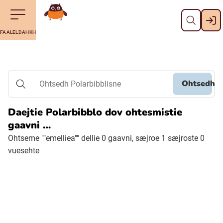
Dahph
Till navigering av sidans innehåll
Till övergripande innehåll för webbplatsen
Aalkoebealan
FAALELDAHKH
Svenska
Suomi (Finska)
Ohtsedh
Ohtsedh Polarbibblisne
Meänkieli
Daejtie Polarbibblo dov ohtesmistie
gaavni …
Julevsámegiella (Lulesamiska)
Ohtseme ""emelliea"" dellie 0 gaavni, sæjroe 1 sæjroste 0
vuesehte
Åarjelsaemiengïele (Sydsamiska)
Davvisámegiella (Nordsamiska)
Bidumsámegiella (Pitesamiska)