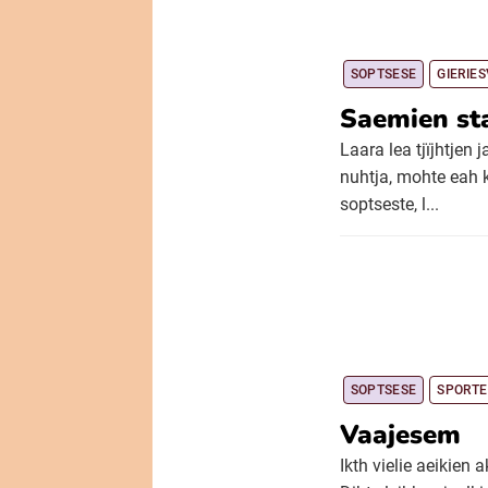
SOPTSESE
GIERIE
Saemien st
Laara lea tjïjhtjen
nuhtja, mohte eah 
soptseste, l...
SOPTSESE
SPORTE
Vaajesem
Ikth vielie aeikien