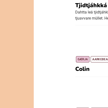
Tjidtjáhkká
Dahtta leä tjidtjá
tjuavvare müllet. H
GÆRJA
AARKEBEA
Colin