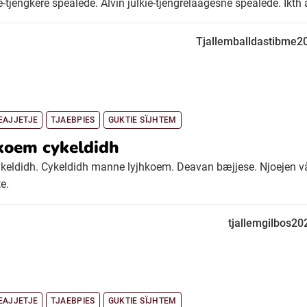
e-tjengkere spealede. Alvin julkie-tjengrelaagesne spealede. Ikth a
Tjallemballdastibme2
EAJJETJE
TJAEBPIES
GUKTIE SÏJHTEM
koem cykeldidh
eldidh. Cykeldidh manne lyjhkoem. Deavan bæjjese. Njoejen v
e.
tjallemgilbos20
EAJJETJE
TJAEBPIES
GUKTIE SÏJHTEM