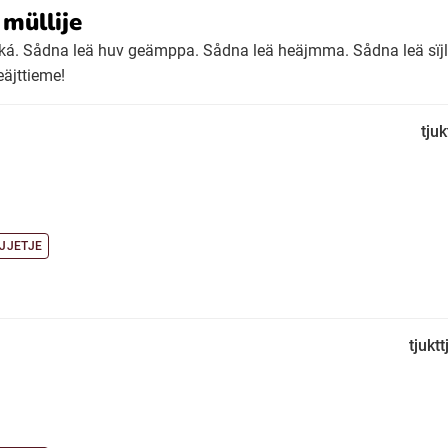
 müllije
hkká. Sådna leä huv geämppa. Sådna leä heäjmma. Sådna leä sïjl
eäjttieme!
tjuk
JJETJE
tjuktt