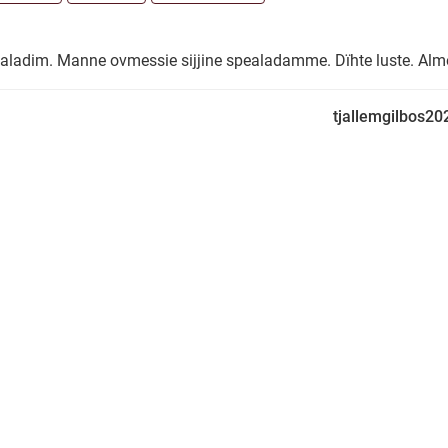
adim. Manne ovmessie sijjine spealadamme. Dïhte luste. Alme
tjallemgilbos20