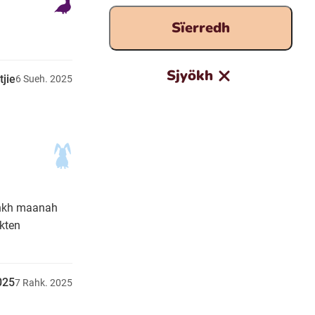
Sïerredh
Sjyökh
tjie
6
Sueh.
2025
jhkh maanah
kten
025
7
Rahk.
2025