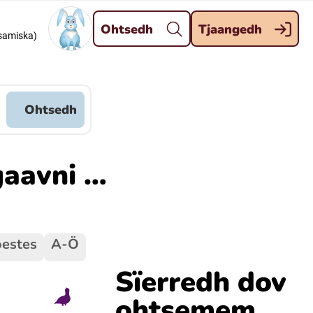
Dahph
Ohtsedh
Tjaangedh
dsamiska)
Meänkieli
Davvisámegiella (Nordsamiska)
Ohtsedh
Kaale (Romska)
gaavni …
Kelderash (Romska)
estes
A-Ö
Sïerredh dov
ohtsemem