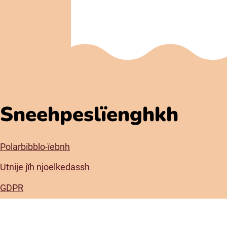
Sneehpeslïenghkh
Polarbibblo-ïebnh
Utnije jïh njoelkedassh
GDPR
Jaksoesvoete Polarbibblose