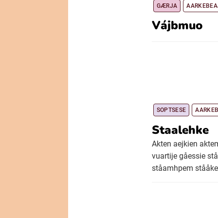
GÆRJA
AARKEBEA
Vájbmuo
SOPTSESE
AARKEB
Staalehke
Akten aejkien akt
vuartije gåessie 
ståamhpem stååke