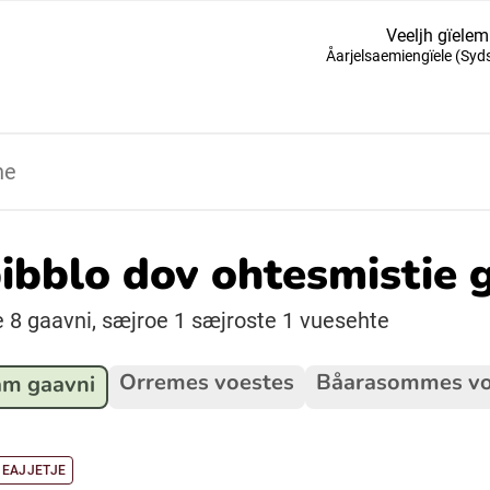
Veeljh gïelem
Åarjelsaemiengïele (Sy
Suomi (Finska)
Åarjelsaemiengïele (Sydsamiska)
Ubmejesámiengiälla (Umesamiska)
bibblo dov ohtesmistie 
Resanderomani (Romska)
e 8 gaavni, sæjroe 1 sæjroste 1 vuesehte
Orremes voestes
Båarasommes vo
m gaavni
EAJJETJE