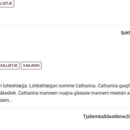
JJETJE
tjukt
EAJJETJE
VAAJESH
em lohkehtæjja. Lohkehtæjjan nomme Catharina. Catharina gaa
stååkedieh. Catharina mannem vuajna gåessie mannem meatan a
dem...
Tjallemballdastibme2