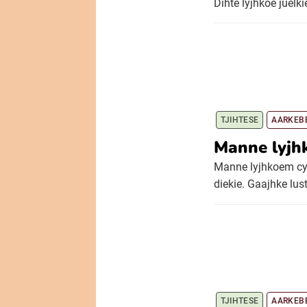
Dihte lyjhkoe juelki
TJIHTESE
AARKEB
Manne lyjh
Manne lyjhkoem cyk
diekie. Gaajhke lust
TJIHTESE
AARKEB