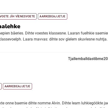
SVOETE JÏH VÏENESVOETE
AARKEBEAJJETJE
aalehke
 jaepien båeries. Dihte voestes klassesne. Laaran fuelhkie saemi
klassevoelph. Laara mavvas: dihte sov gïelem skuvlesne nuhtja.
Tjallemballdastibme2
AARKEBEAJJETJE
 akte onne baernie dihte nomme Alvin. Dihte leam luhkiegöökte ja