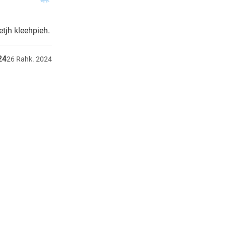
tjh kleehpieh.
24
26
Rahk.
2024