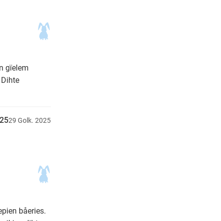
en gïelem
 Dihte
025
29
Golk.
2025
epien båeries.