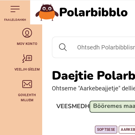
Polarbibblo
Till navigering av sidans innehåll
Till övergripande innehåll för webbplatsen
Aalkoebealan
FAALELDAHKH
Svenska
Julevsámegiella (Lulesamiska)
MOV KONTO
Ohtsedh Polarbibblisne
Bidumsámegiella (Pitesamiska)
VEELJH GÏELEM
Daejtie Polar
Arli (Romska)
Ohtseme "Aarkebeajjetje" delli
GOVLEHTH
Lovari (Romska)
MIJJEM
Bööremes maa
VEESMEDH
SOPTSESE
AARKEB