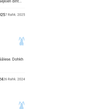
ejkien diht...
025
7
Rahk.
2025
åålese. Dohkh
24
26
Rahk.
2024