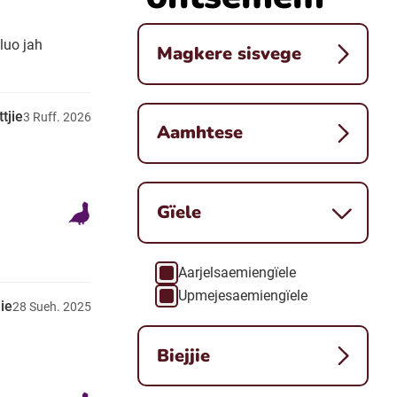
luo jah
Magkere sisvege
ttjie
3
Ruff.
2026
Aamhtese
Gïele
Åarjelsaemiengïele
Gïele
Upmejesaemiengïele
jie
28
Sueh.
2025
Biejjie