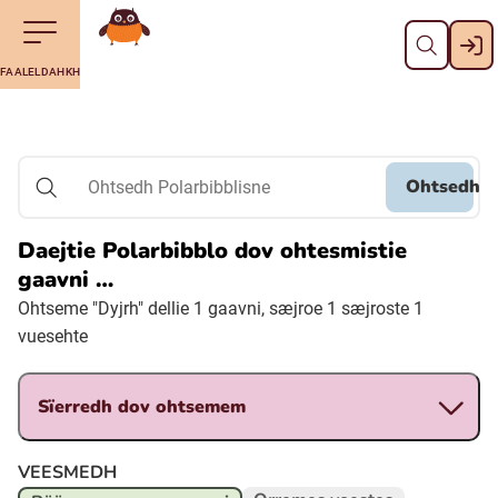
Dahph
Till navigering av sidans innehåll
Till övergripande innehåll för webbplatsen
Aalkoebealan
FAALELDAHKH
Svenska
Suomi (Finska)
Ohtsedh
Ohtsedh Polarbibblisne
Meänkieli
Daejtie Polarbibblo dov ohtesmistie
gaavni …
Julevsámegiella (Lulesamiska)
Ohtseme "Dyjrh" dellie 1 gaavni, sæjroe 1 sæjroste 1
vuesehte
Åarjelsaemiengïele (Sydsamiska)
Sïerredh dov ohtsemem
Davvisámegiella (Nordsamiska)
VEESMEDH
Bidumsámegiella (Pitesamiska)