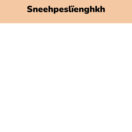
Sneehpeslïenghkh
Polarbibblo-ïebnh
Utnije jïh njoelkedassh
GDPR
Jaksoesvoete Polarbibblose
Govlehth mijjem
Govlehtallemegoerine
Press