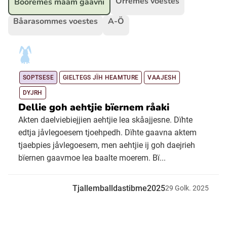
Orremes voestes
Bööremes maam gaavni
Båarasommes voestes
A-Ö
Ubmejesámiengiälla (Umesamiska)
Kaale (Romska)
SOPTSESE
GIELTEGS JÏH HEAMTURE
VAAJESH
Arli (Romska)
DYJRH
Dellie goh aehtjie bïernem råaki
Akten daelviebiejjien aehtjie lea skåajjesne. Dïhte
Resanderomani (Romska)
edtja jåvlegoesem tjoehpedh. Dïhte gaavna aktem
tjaebpies jåvlegoesem, men aehtjie ij goh daejrieh
Kelderash (Romska)
bïernen gaavmoe lea baalte moerem. Bï...
Lovari (Romska)
Tjallemballdastibme2025
29
Golk.
2025