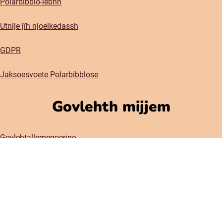
Polarbibblo-ïebnh
Utnije jïh njoelkedassh
GDPR
Jaksoesvoete Polarbibblose
Govlehth mijjem
Govlehtallemegoerine
Press
Sociala medier