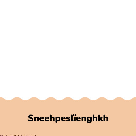
Sneehpeslïenghkh