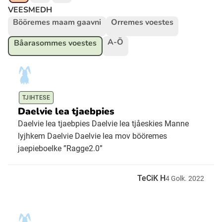
VEESMEDH
Bööremes maam gaavni
Orremes voestes
Ubmejesámiengiälla (Umesamiska)
A-Ö
Båarasommes voestes
Kaale (Romska)
Arli (Romska)
TJIHTESE
Daelvie lea tjaebpies
Resanderomani (Romska)
Daelvie lea tjaebpies Daelvie lea tjåeskies Manne
lyjhkem Daelvie Daelvie lea mov bööremes
jaepieboelke ”Ragge2.0”
Kelderash (Romska)
TeCiK H
4
Golk.
2022
Lovari (Romska)