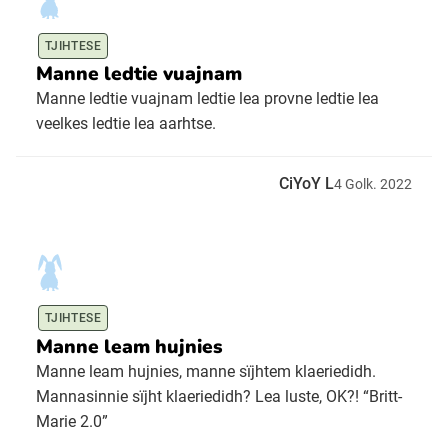
TJIHTESE
Manne ledtie vuajnam
Manne ledtie vuajnam ledtie lea provne ledtie lea
veelkes ledtie lea aarhtse.
CiYoY L
4
Golk.
2022
TJIHTESE
Manne leam hujnies
Manne leam hujnies, manne sïjhtem klaeriedidh.
Mannasinnie sïjht klaeriedidh? Lea luste, OK?! “Britt-
Marie 2.0”