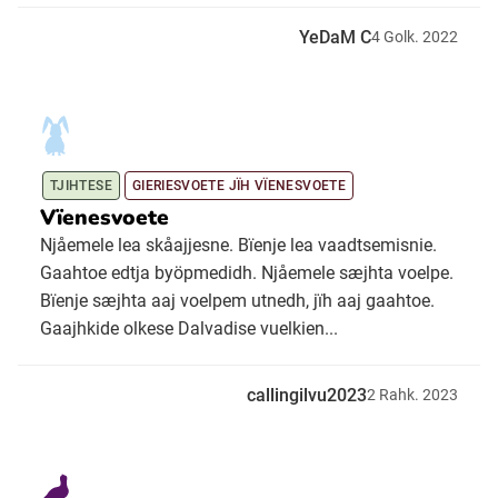
YeDaM C
4
Golk.
2022
TJIHTESE
GIERIESVOETE JÏH VÏENESVOETE
Vïenesvoete
Njåemele lea skåajjesne. Bïenje lea vaadtsemisnie.
Gaahtoe edtja byöpmedidh. Njåemele sæjhta voelpe.
Bïenje sæjhta aaj voelpem utnedh, jïh aaj gaahtoe.
Gaajhkide olkese Dalvadise vuelkien...
callingilvu2023
2
Rahk.
2023