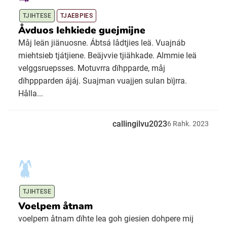
TJIHTESE
TJAEBPIES
Åvduos Iehkiede guejmijne
Måj leän jiänuosne. Ábtsá lådtjies leä. Vuajnáb
miehtsieb tjátjiene. Beäjvvie tjiähkade. Almmie leä
velggsruepsses. Motuvrra dïhpparde, måj
dïhppparden ájáj. Suajman vuajjen sulan bïjrra.
Hålla...
callingilvu2023
6
Rahk.
2023
TJIHTESE
Voelpem åtnam
voelpem åtnam dïhte lea goh giesien dohpere mij