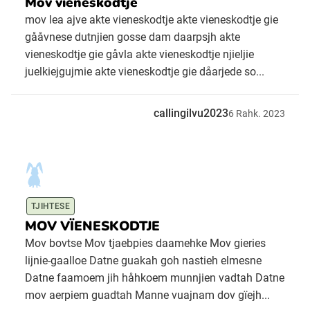
Mov vieneskodtje
mov lea ajve akte vieneskodtje akte vieneskodtje gie
gååvnese dutnjien gosse dam daarpsjh akte
vieneskodtje gie gåvla akte vieneskodtje njieljie
juelkiejgujmie akte vieneskodtje gie dåarjede so...
callingilvu2023
6
Rahk.
2023
TJIHTESE
MOV VÏENESKODTJE
Mov bovtse Mov tjaebpies daamehke Mov gieries
lijnie-gaalloe Datne guakah goh nastieh elmesne
Datne faamoem jih håhkoem munnjien vadtah Datne
mov aerpiem guadtah Manne vuajnam dov gïejh...