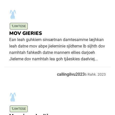
TJIHTESE
MOV GIERIES
Ean leah guhkiem sinsætnan damtesamme læjhkan
leah datne mov abpe jieleminie sjïdteme Ib sïjhth dov
namhtah fahkedh datne mannem ellies darjoeh
Jieleme dov namhtah lea goh tjåeskies daelviej...
callingilvu2023
6
Rahk.
2023
TJIHTESE