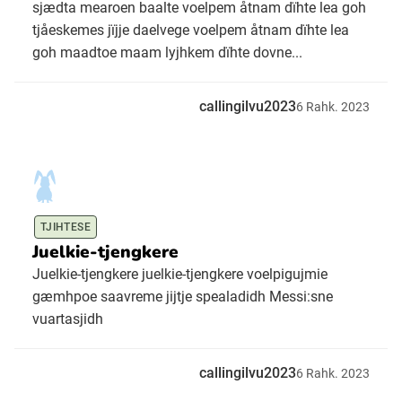
sjædta mearoen baalte voelpem åtnam dïhte lea goh
tjåeskemes jïjje daelvege voelpem åtnam dïhte lea
goh maadtoe maam lyjhkem dïhte dovne...
callingilvu2023
6
Rahk.
2023
TJIHTESE
Juelkie-tjengkere
Juelkie-tjengkere juelkie-tjengkere voelpigujmie
gæmhpoe saavreme jijtje spealadidh Messi:sne
vuartasjidh
callingilvu2023
6
Rahk.
2023