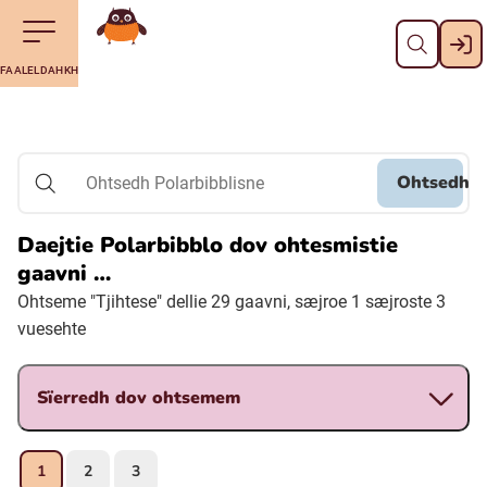
Dahph
Till navigering av sidans innehåll
Till övergripande innehåll för webbplatsen
Aalkoebealan
FAALELDAHKH
Svenska
Suomi (Finska)
Ohtsedh
Ohtsedh Polarbibblisne
Meänkieli
Daejtie Polarbibblo dov ohtesmistie
gaavni …
Julevsámegiella (Lulesamiska)
Ohtseme "Tjihtese" dellie 29 gaavni, sæjroe 1 sæjroste 3
vuesehte
Åarjelsaemiengïele (Sydsamiska)
Sïerredh dov ohtsemem
Davvisámegiella (Nordsamiska)
1
2
3
Bidumsámegiella (Pitesamiska)