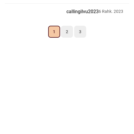
callingilvu2023
6
Rahk.
2023
1
2
3