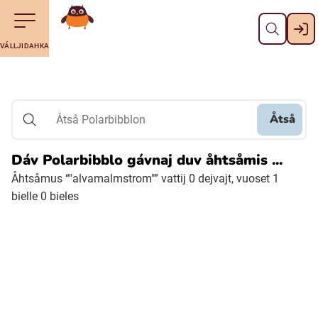
Dahpa
Till navigering av sidans innehåll
Till övergripande innehåll för webbplatsen
Maná álggobälláj
VÁLLJIDAHKA
Svenska
Suomi (Finska)
Åtså
Åtså Polarbibblon
Meänkieli
Dáv Polarbibblo gávnaj duv åhtsåmis ...
Åhtsåmus “"alvamalmstrom"” vattij 0 dejvajt, vuoset 1
Julevsámegiella (Lulesamiska)
bielle 0 bieles
Åarjelsaemiengïele (Sydsamiska)
Davvisámegiella (Nordsamiska)
Bidumsámegiella (Pitesamiska)