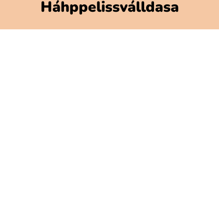
Háhppelissválldasa
Polarbibblomateriálla
Addne ja njuolgadusá
GDPR
Gávnadahttemvuohta Polarbibblon
Aktavuodav válde mijájn
Gátjálvisformulerra
Prässa