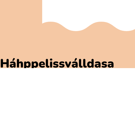
Háhppelissválldasa
Polarbibblomateriálla
Addne ja njuolgadusá
GDPR
Gávnadahttemvuohta Polarbibblon