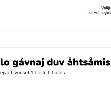
Vállji
Julevsámegiell
Suomi (Finska)
Åarjelsaemiengïele (Sydsamiska)
Ubmejesámiengiälla (Umesamiska)
o gávnaj duv åhtsåmis 
Resanderomani (Romska)
jvajt, vuoset 1 bielle 0 bieles