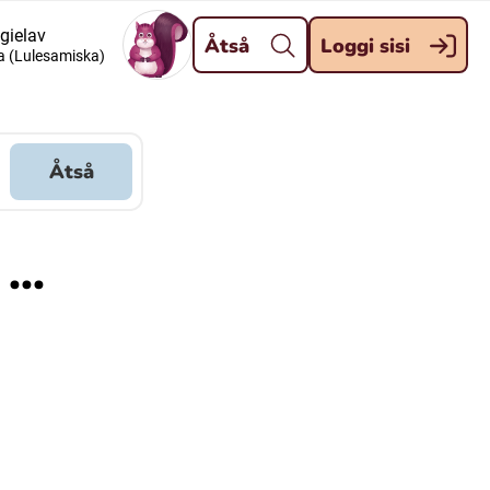
Dahpa
 gielav
Åtså
Loggi sisi
a (Lulesamiska)
Meänkieli
Davvisámegiella (Nordsamiska)
Åtså
Kaale (Romska)
...
Kelderash (Romska)