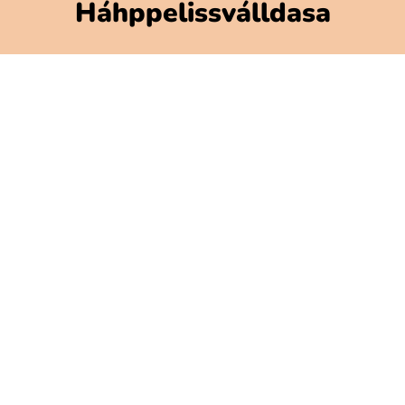
Háhppelissválldasa
Polarbibblomateriálla
Addne ja njuolgadusá
GDPR
Gávnadahttemvuohta Polarbibblon
Aktavuodav válde mijájn
Gátjálvisformulerra
Prässa