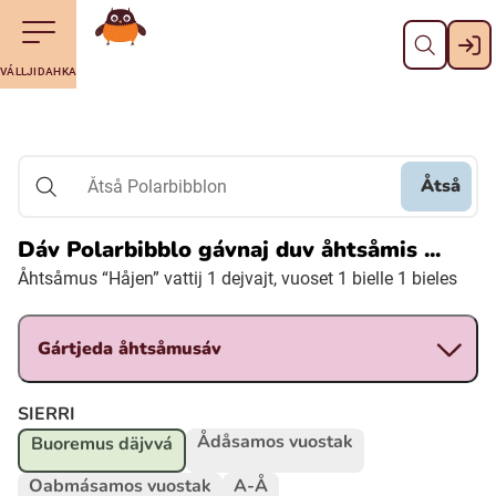
Dahpa
Till navigering av sidans innehåll
Till övergripande innehåll för webbplatsen
Maná álggobälláj
VÁLLJIDAHKA
Svenska
Suomi (Finska)
Åtså
Åtså Polarbibblon
Meänkieli
Dáv Polarbibblo gávnaj duv åhtsåmis ...
Åhtsåmus “Håjen” vattij 1 dejvajt, vuoset 1 bielle 1 bieles
Julevsámegiella (Lulesamiska)
Gártjeda åhtsåmusáv
Åarjelsaemiengïele (Sydsamiska)
SIERRI
Davvisámegiella (Nordsamiska)
Ådåsamos vuostak
Buoremus däjvvá
Oabmásamos vuostak
A-Å
Bidumsámegiella (Pitesamiska)