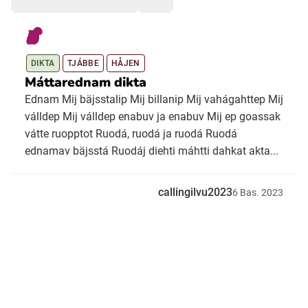
Ubmejesámiengiälla (Umesamiska)
DIKTA
TJÁBBE
HÅJEN
Kaale (Romska)
Máttarednam dikta
Ednam Mij bäjsstalip Mij billanip Mij vahágahttep Mij
válldep Mij válldep enabuv ja enabuv Mij ep goassak
Arli (Romska)
vátte ruopptot Ruodá, ruodá ja ruodá Ruodá
ednamav bäjsstá Ruodáj diehti máhtti dahkat akta...
Resanderomani (Romska)
callingilvu2023
6
Bas.
2023
Kelderash (Romska)
Lovari (Romska)